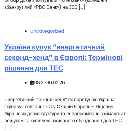
Group докапіталізували «Юте Банк» (колишній
збанкрутілий «РВС Банк») на 300 […]
Uncategorized
Україна купує “енергетичний
секонд-хенд” в Європі: Термінові
рішення для ТЕС
08:37 16.02.26
️Енергетичний “секонд-хенд” як порятунок: Україна
скуповує списані ТЕС у Східній Європі — Ніцович
Українські держструктури та енергокомпанії займаються
пошуком та купівлею вживаного обладнання для ТЕС
[…]