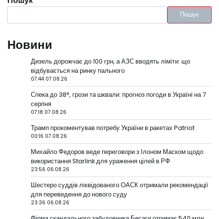
Пошук
Пошук
Новини
Дизель дорожчає до 100 грн, а АЗС вводять ліміти: що
відбувається на ринку пального
07:44 07.08.26
Спека до 38°, грози та шквали: прогноз погоди в Україні на 7
серпня
07:18 07.08.26
Трамп прокоментував потребу України в ракетах Patriot
00:16 07.08.26
Михайло Федоров веде переговори з Ілоном Маском щодо
використання Starlink для ураження цілей в РФ
23:56 06.08.26
Шестеро суддів ліквідованого ОАСК отримали рекомендації
для переведення до нового суду
23:36 06.08.26
Фірма скандального забудовника Бесаги отримає 540 млн