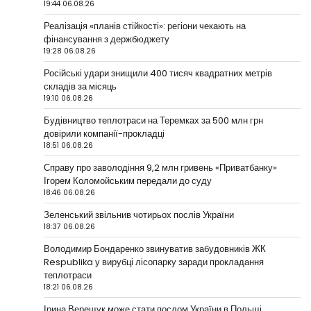
19:44 06.08.26
Реалізація «планів стійкості»: регіони чекають на
фінансування з держбюджету
19:28 06.08.26
Російські удари знищили 400 тисяч квадратних метрів
складів за місяць
19:10 06.08.26
Будівництво теплотраси на Теремках за 500 млн грн
довірили компанії-прокладці
18:51 06.08.26
Справу про заволодіння 9,2 млн гривень «Приватбанку»
Ігорем Коломойським передали до суду
18:46 06.08.26
Зеленський звільнив чотирьох послів України
18:37 06.08.26
Володимир Бондаренко звинуватив забудовників ЖК
Respublika у вирубці лісопарку заради прокладання
теплотраси
18:21 06.08.26
Ірина Верещук може стати послом України в Польщі