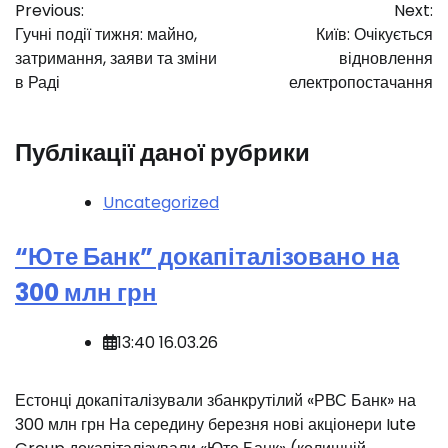
Previous:
Next:
записів
Гучні події тижня: майно,
Київ: Очікується
затримання, заяви та зміни
відновлення
в Раді
електропостачання
Публікації даної рубрики
Uncategorized
“Юте Банк” докапіталізовано на
300 млн грн
13:40 16.03.26
Естонці докапіталізували збанкрутілий «РВС Банк» на
300 млн грн На середину березня нові акціонери Iute