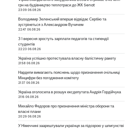
грн на будівництво теплотраси до ЖК Senat
23:09 06.08.26
Володимир Зеленський вперше відвідає Сербію та
зустрінеться з Александром Вучичем
22:47 06.08.26
З 1 вересня зростуть зарплати педагогів та стипендії
студентів
22:23 06.08.26
Україна успішно протестувала власну балістичну ракету
21:58 06.08.26
Нардепи вимагають пояснень щодо призначення очільниці
Мінцифри без погодження комітету
21:37 06.08.26
Україна оголосила в розшук ексдепутата Андрія Гордійчука
21:16 06.08.26
Михайло Федоров про призначення міністра оборони та
власні плани
20:29 06.08.26
У Німеччині заарештували українця за підозрою у шпигунстві