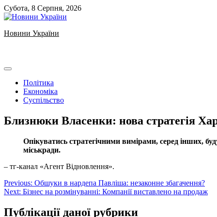
Skip
Субота, 8 Серпня, 2026
to
content
Новини України
Ukrainian news
Політика
Економіка
Суспільство
Близнюки Власенки: нова стратегія Ха
Опікуватись стратегічними вимірами, серед інших, бу
міськради.
– тг-канал «Агент Відновлення».
Навігація
Previous:
Обшуки в нардепа Павліша: незаконне збагачення?
Next:
Бізнес на розмінуванні: Компанії виставлено на продаж
записів
Публікації даної рубрики