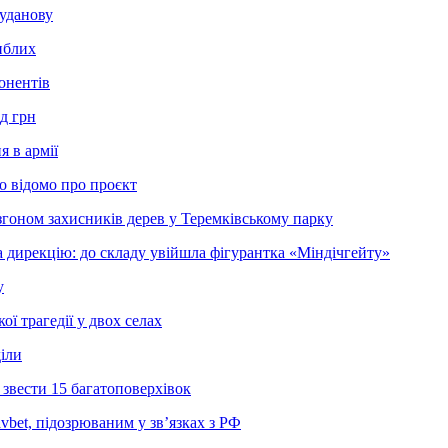
Буданову
иблих
онентів
д грн
 в армії
о відомо про проєкт
згоном захисників дерев у Теремківському парку
 дирекцію: до складу увійшла фігурантка «Міндічгейту»
у
ї трагедії у двох селах
діли
звести 15 багатоповерхівок
bet, підозрюваним у зв’язках з РФ