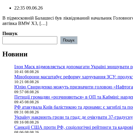
22:35 09.06.26
В підмосковній Балашисі був ліквідований начальник Головног
автівка BMW X3, […]
Пошук
Пошук
Новини
Ілон Маск відмовляється допомагати Україні знищувати р
10:41 08.08.26
Міноборони масштабує реформу харчування ЗСУ: продукт
10:21 08.08.26
Юлію Свириденко можуть призначити головою «Нафтогазу
09:57 08.08.26
Петиції громадян «розчиняються» в ОП та Кабміні: нард
09:45 08.08.26
РФ атакувала Київ балістикою та дронами: є загиблі та по
09:31 08.08.26
Україну накриють грози та град: де очікувати 37-градусну
09:16 08.08.26
Санкції США проти РФ, соціологічні рейтинги та кадрові
08:06 08.08.26