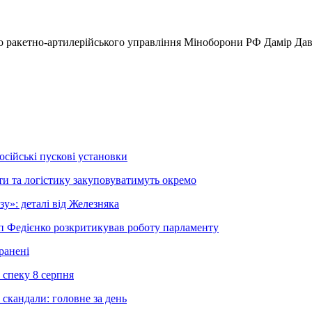
о ракетно-артилерійського управління Міноборони РФ Дамір Дав
осійські пускові установки
и та логістику закуповуватимуть окремо
»: деталі від Железняка
еп Федієнко розкритикував роботу парламенту
ранені
 спеку 8 серпня
 скандали: головне за день