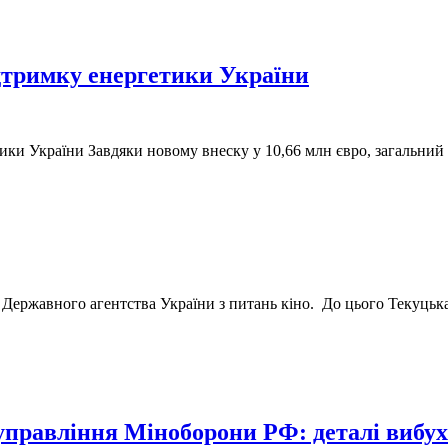
ідтримку енергетики України
тики України Завдяки новому внеску у 10,66 млн євро, загальни
ржавного агентства України з питань кіно. ️ До цього Текуцька 
управління Міноборони РФ: деталі вибух