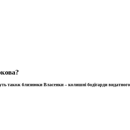
ркова?
дуть також близнюки Власенки – колишні бодігарди видатного