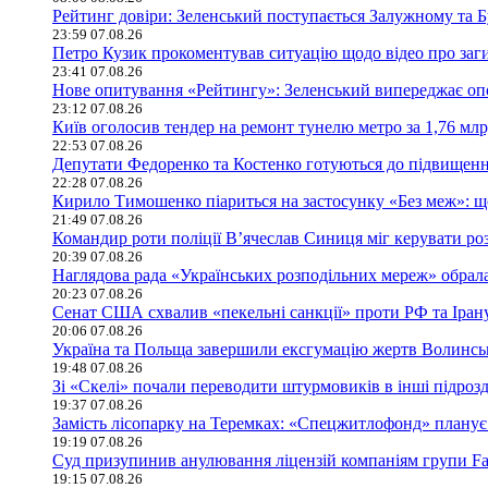
Рейтинг довіри: Зеленський поступається Залужному та 
23:59 07.08.26
Петро Кузик прокоментував ситуацію щодо відео про заг
23:41 07.08.26
Нове опитування «Рейтингу»: Зеленський випереджає оп
23:12 07.08.26
Київ оголосив тендер на ремонт тунелю метро за 1,76 млр
22:53 07.08.26
Депутати Федоренко та Костенко готуються до підвищення
22:28 07.08.26
Кирило Тимошенко піариться на застосунку «Без меж»: щ
21:49 07.08.26
Командир роти поліції В’ячеслав Синиця міг керувати ро
20:39 07.08.26
Наглядова рада «Українських розподільних мереж» обрала
20:23 07.08.26
Сенат США схвалив «пекельні санкції» проти РФ та Іран
20:06 07.08.26
Україна та Польща завершили ексгумацію жертв Волинсько
19:48 07.08.26
Зі «Скелі» почали переводити штурмовиків в інші підроз
19:37 07.08.26
Замість лісопарку на Теремках: «Спецжитлофонд» планує 
19:19 07.08.26
Суд призупинив анулювання ліцензій компаніям групи Fav
19:15 07.08.26