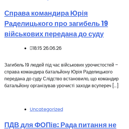
Справа командира Юрія
Раделицького про загибель 19
військових передана до суду
18:15 26.06.26
️Загибель 19 людей під час військових урочистостей –
справа командира батальйону Юрія Раделицького
передана до суду Слідство встановило, що командир
батальйону організував урочисті заходи всупереч […]
Uncategorized
ПДВ для ФОПів: Рада питання не