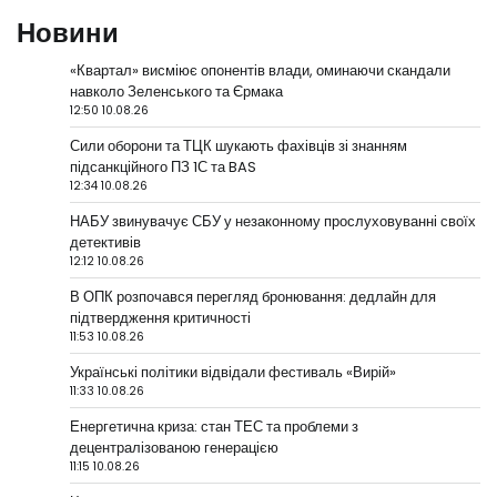
Новини
«Квартал» висміює опонентів влади, оминаючи скандали
навколо Зеленського та Єрмака
12:50 10.08.26
Сили оборони та ТЦК шукають фахівців зі знанням
підсанкційного ПЗ 1С та BAS
12:34 10.08.26
НАБУ звинувачує СБУ у незаконному прослуховуванні своїх
детективів
12:12 10.08.26
В ОПК розпочався перегляд бронювання: дедлайн для
підтвердження критичності
11:53 10.08.26
Українські політики відвідали фестиваль «Вирій»
11:33 10.08.26
Енергетична криза: стан ТЕС та проблеми з
децентралізованою генерацією
11:15 10.08.26