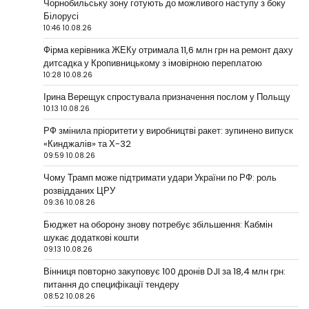
Чорнобильську зону готують до можливого наступу з боку
Білорусі
10:46 10.08.26
Фірма керівника ЖЕКу отримала 11,6 млн грн на ремонт даху
дитсадка у Кропивницькому з імовірною переплатою
10:28 10.08.26
Ірина Верещук спростувала призначення послом у Польщу
10:13 10.08.26
РФ змінила пріоритети у виробництві ракет: зупинено випуск
«Кинджалів» та Х-32
09:59 10.08.26
Чому Трамп може підтримати удари України по РФ: роль
розвідданих ЦРУ
09:36 10.08.26
Бюджет на оборону знову потребує збільшення: Кабмін
шукає додаткові кошти
09:13 10.08.26
Вінниця повторно закуповує 100 дронів DJI за 18,4 млн грн:
питання до специфікації тендеру
08:52 10.08.26