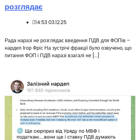
розглядає
14:53 03.12.25
‍️Рада наразі не розглядає введення ПДВ для ФОПів –
нардеп Ігор Фріс На зустрічі фракції було озвучено, що
питання ФОП і ПДВ наразі взагалі не […]