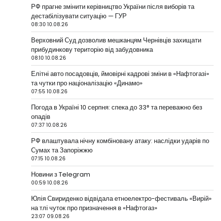
РФ прагне змінити керівництво України після виборів та
дестабілізувати ситуацію — ГУР
08:30 10.08.26
Верховний Суд дозволив мешканцям Чернівців захищати
прибудинкову територію від забудовника
08:10 10.08.26
Елітні авто посадовців, ймовірні кадрові зміни в «Нафтогазі»
та чутки про націоналізацію «Динамо»
07:55 10.08.26
Погода в Україні 10 серпня: спека до 33° та переважно без
опадів
07:37 10.08.26
РФ влаштувала нічну комбіновану атаку: наслідки ударів по
Сумах та Запоріжжю
07:15 10.08.26
Новини з Telegram
00:59 10.08.26
Юлія Свириденко відвідала етноелектро-фестиваль «Вирій»
на тлі чуток про призначення в «Нафтогаз»
23:07 09.08.26