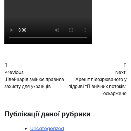
Навігація
Previous:
Next:
записів
Швейцарія змінює правила
Арешт підозрюваного у
захисту для українців
підриві “Північних потоків”
оскаржено
Публікації даної рубрики
Uncategorized