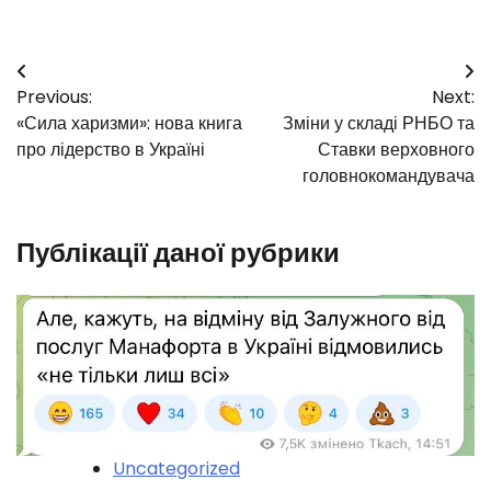
Навігація
Previous:
Next:
записів
«Сила харизми»: нова книга
Зміни у складі РНБО та
про лідерство в Україні
Ставки верховного
головнокомандувача
Публікації даної рубрики
Uncategorized