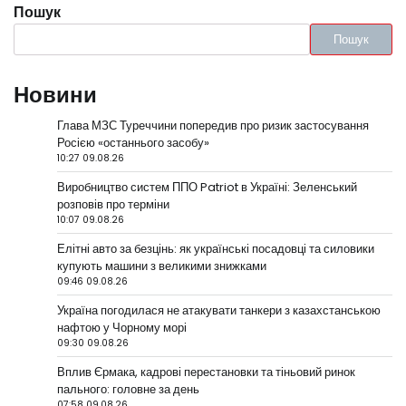
Пошук
Пошук
Новини
Глава МЗС Туреччини попередив про ризик застосування
Росією «останнього засобу»
10:27 09.08.26
Виробництво систем ППО Patriot в Україні: Зеленський
розповів про терміни
10:07 09.08.26
Елітні авто за безцінь: як українські посадовці та силовики
купують машини з великими знижками
09:46 09.08.26
Україна погодилася не атакувати танкери з казахстанською
нафтою у Чорному морі
09:30 09.08.26
Вплив Єрмака, кадрові перестановки та тіньовий ринок
пального: головне за день
07:58 09.08.26