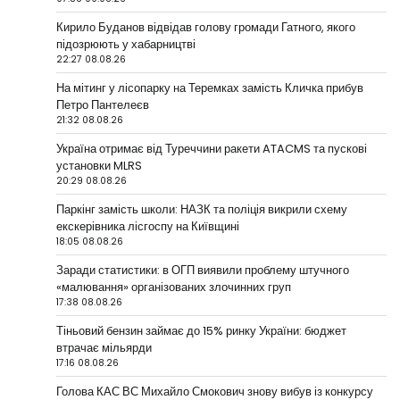
Кирило Буданов відвідав голову громади Гатного, якого
підозрюють у хабарництві
22:27 08.08.26
На мітинг у лісопарку на Теремках замість Кличка прибув
Петро Пантелеєв
21:32 08.08.26
Україна отримає від Туреччини ракети ATACMS та пускові
установки MLRS
20:29 08.08.26
Паркінг замість школи: НАЗК та поліція викрили схему
екскерівника лісгоспу на Київщині
18:05 08.08.26
Заради статистики: в ОГП виявили проблему штучного
«малювання» організованих злочинних груп
17:38 08.08.26
Тіньовий бензин займає до 15% ринку України: бюджет
втрачає мільярди
17:16 08.08.26
Голова КАС ВС Михайло Смокович знову вибув із конкурсу