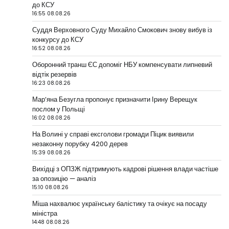
до КСУ
16:55 08.08.26
Суддя Верховного Суду Михайло Смокович знову вибув із
конкурсу до КСУ
16:52 08.08.26
Оборонний транш ЄС допоміг НБУ компенсувати липневий
відтік резервів
16:23 08.08.26
Мар’яна Безугла пропонує призначити Ірину Верещук
послом у Польщі
16:02 08.08.26
На Волині у справі ексголови громади Піцик виявили
незаконну порубку 4200 дерев
15:39 08.08.26
Вихідці з ОПЗЖ підтримують кадрові рішення влади частіше
за опозицію — аналіз
15:10 08.08.26
Міша нахвалює українську балістику та очікує на посаду
міністра
14:48 08.08.26