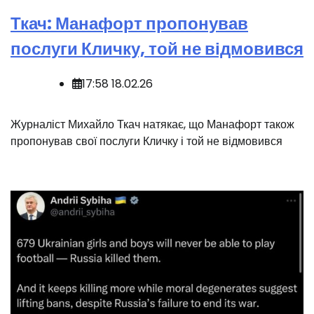
Ткач: Манафорт пропонував
послуги Кличку, той не відмовився
17:58 18.02.26
Журналіст Михайло Ткач натякає, що Манафорт також
пропонував свої послуги Кличку і той не відмовився