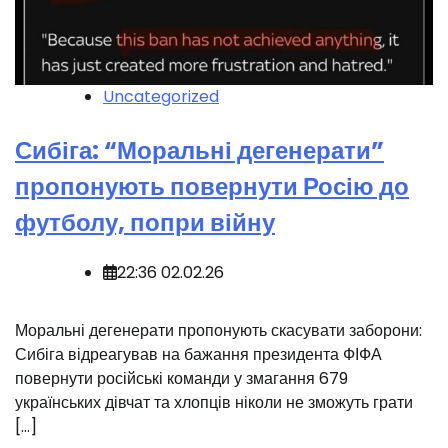
Uncategorized
Сибіга: “Моральні дегенерати”
пропонують повернути Росію до
футболу, попри війну
22:36 02.02.26
️Моральні дегенерати пропонують скасувати заборони:
Сибіга відреагував на бажання президента ФІФА
повернути російські команди у змагання 679
українських дівчат та хлопців ніколи не зможуть грати
[…]