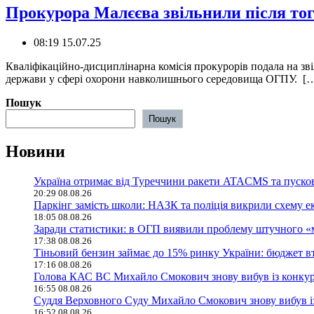
Прокурора Малєєва звільнили після тог
08:19 15.07.25
Кваліфікаційно-дисциплінарна комісія прокурорів подала на з
держави у сфері охорони навколишнього середовища ОГПУ. [
Пошук
Пошук
Новини
Україна отримає від Туреччини ракети ATACMS та пуск
20:29 08.08.26
Паркінг замість школи: НАЗК та поліція викрили схему е
18:05 08.08.26
Заради статистики: в ОГП виявили проблему штучного «
17:38 08.08.26
Тіньовий бензин займає до 15% ринку України: бюджет в
17:16 08.08.26
Голова КАС ВС Михайло Смокович знову вибув із конку
16:55 08.08.26
Суддя Верховного Суду Михайло Смокович знову вибув і
16:52 08.08.26