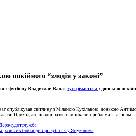
кою покійного “злодія у законі”
їни з футболу Владислав Ванат
зустрічається
з донькою покійн
нат опублікував світлину з Міланою Кухілавою, донькою Антимос
стасією Приходько, неодноразово виникали проблеми з законом.
 Держаудитслужба
м розвісив білборди про зуби як у Януковича