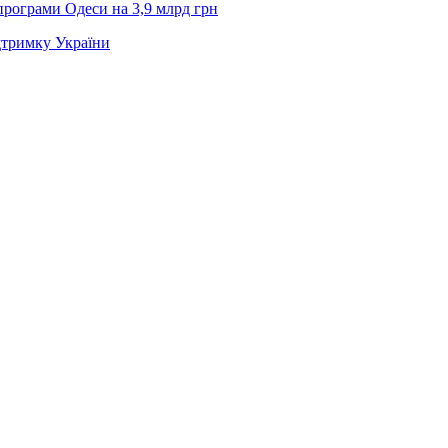
рограми Одеси на 3,9 млрд грн
дтримку України