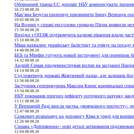
Оборонний транш ЄС допоміг НБУ компенсувати липневий
16:23 08.08.26
Мар’яна Безугла пропонує призначити Ірину Верещук по
16:02 08.08.26
На Волині у справі ексголови громади Піцик виявили не
15:39 08.08.26
Вихідці з ОПЗЖ підтримують кадрові рішення влади част
15:10 08.08.26
Міша нахвалює українську балістику та очікує на посаду 
14:48 08.08.26
БЕБ та Мінфін готують новий інструмент для перевірок бі
14:32 08.08.26
Андрій Єрмак продемонстрував вплив на засіданні Націона
14:14 08.08.26
Суд повернув державі Жовтневий палац, але залишив його
13:56 08.08.26
Заступник генпрокурора Максим Крим: кримінальні справи
13:34 08.08.26
НБУ покращив прогноз дефіциту поточного рахунку завд
13:11 08.08.26
У Верховній Раді зросла частка «мовчазного протесту»: 
12:47 08.08.26
Сєнкевич розраховує на допомогу Кіма в уряді для вирі
12:26 08.08.26
Справа «Дніпрянина»: нові деталі затримання підозрювано
12:04 08.08.26