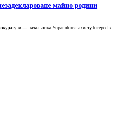
 незадеклароване майно родини
рокуратури — начальника Управління захисту інтересів