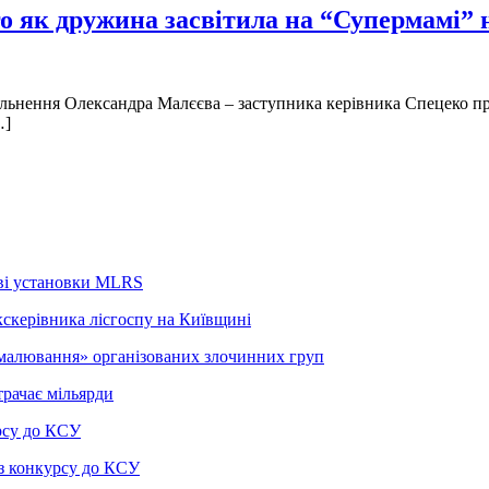
о як дружина засвітила на “Супермамі”
вільнення Олександра Малєєва – заступника керівника Спецеко п
…]
ові установки MLRS
кскерівника лісгоспу на Київщині
малювання» організованих злочинних груп
трачає мільярди
рсу до КСУ
з конкурсу до КСУ