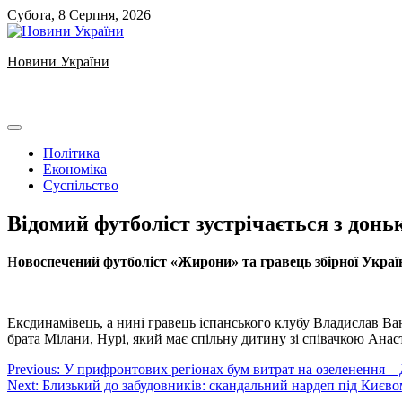
Skip
Субота, 8 Серпня, 2026
to
content
Новини України
Ukrainian news
Політика
Економіка
Суспільство
Відомий футболіст зустрічається з донь
Н
овоспечений футболіст «Жирони» та гравець збірної Укра
Ексдинамівець, а нині гравець іспанського клубу Владислав Ва
брата Мілани, Нурі, який має спільну дитину зі співачкою Ана
Навігація
Previous:
У прифронтових регіонах бум витрат на озеленення –
Next:
Близький до забудовників: скандальний нардеп під Києво
записів