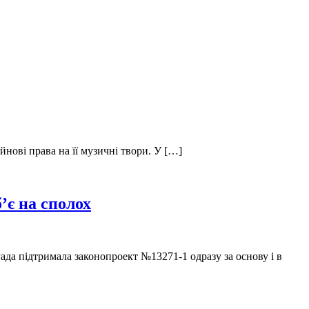
йнові права на її музичні твори. У […]
’є на сполох
ада підтримала законопроект №13271-1 одразу за основу і в