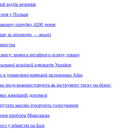
 відтік резервів
слом у Польщі
законну порубку 4200 дерев
іше за опозицію — аналіз
міністра
знесу: вимога негайного огляду товару
льної асоціації адвокатів України
 в управлінні компанії засновника Atlas
 іноді використовують як інструмент тиску на бізнес
яки зовнішній допомозі
депутати масово ігнорують голосування
шення проблем Миколаєва
го у вбивстві на Балі