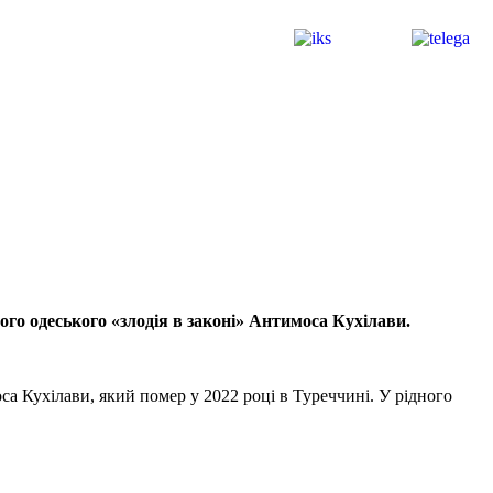
ого одеського «злодія в законі» Антимоса Кухілави.
а Кухілави, який помер у 2022 році в Туреччині. У рідного