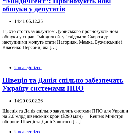
“Міндичгейт”: Прогнозують нові
обшуки у депутатів
14:41 05.12.25
Ті, хто стоять за акаунтом Дубінського прогнозують нові
обшуки у справі “міндичгейту” слідом зв Скороход:
наступними можуть стати Нагорняк, Мамка, Бужанський і
Власенко ‍️Персони, які […]
Uncategorized
Швеція та Данія спільно забезпечать
Україну системами ППО
14:20 03.02.26
Швеція та Данія спільно закуплять системи ППО для України
на 2,6 млрд шведських крон ($290 млн) — Reuters Міністри
оборони Швеції та Данії 3 лютого […]
Uncategorized