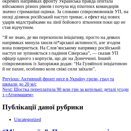
окремих напрямках фронту Українська правда опитала
військових різних рівнів і почула від піхотних командирів
значно стриманіші оцінки. За словами співрозмовників УП, на
низці ділянок російський наступ триває, а ефект від нових
ударів мідлстрайками на лінії бойового зіткнення поки що не
став відчутним.
“Я не знаю, де ми перехопили ініціативу, просто на деяких
напрямках минула хвиля пі*арської активності, але згодом
вона повернеться. На Слов’янському напрямку російський
наступ не зупиняється з падіння Сіверська”, — сказав УП
офіцер одного з корпусів, що діє на Донеччині. Інший
співрозмовник із Запоріжжя додав: “На Гуляйполі ініціативою
й не пахне, особливо коли свіжі сили заїхали”.
Навігація
Previous:
Активний фронт несе в Україну грози, град та
шквали до 20 м/с
записів
Next:
Шостка переплатила 90 млн грн за котельні: деталі угоди
з «Атонмашем»
Публікації даної рубрики
Uncategorized