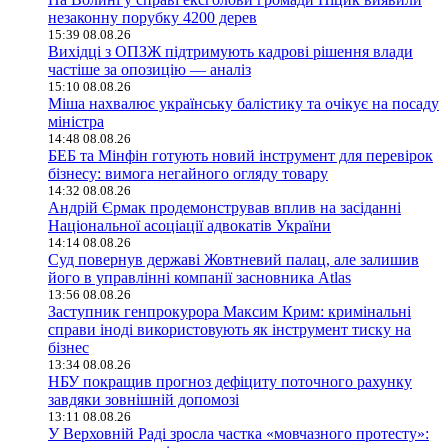
незаконну порубку 4200 дерев
15:39 08.08.26
Вихідці з ОПЗЖ підтримують кадрові рішення влади
частіше за опозицію — аналіз
15:10 08.08.26
Міша нахвалює українську балістику та очікує на посаду
міністра
14:48 08.08.26
БЕБ та Мінфін готують новий інструмент для перевірок
бізнесу: вимога негайного огляду товару
14:32 08.08.26
Андрій Єрмак продемонстрував вплив на засіданні
Національної асоціації адвокатів України
14:14 08.08.26
Суд повернув державі Жовтневий палац, але залишив
його в управлінні компанії засновника Atlas
13:56 08.08.26
Заступник генпрокурора Максим Крим: кримінальні
справи іноді використовують як інструмент тиску на
бізнес
13:34 08.08.26
НБУ покращив прогноз дефіциту поточного рахунку
завдяки зовнішній допомозі
13:11 08.08.26
У Верховній Раді зросла частка «мовчазного протесту»: