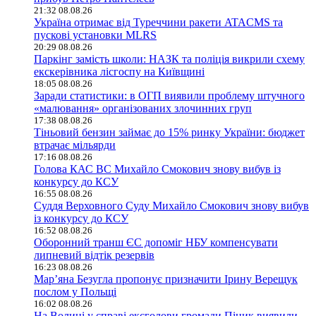
21:32 08.08.26
Україна отримає від Туреччини ракети ATACMS та
пускові установки MLRS
20:29 08.08.26
Паркінг замість школи: НАЗК та поліція викрили схему
екскерівника лісгоспу на Київщині
18:05 08.08.26
Заради статистики: в ОГП виявили проблему штучного
«малювання» організованих злочинних груп
17:38 08.08.26
Тіньовий бензин займає до 15% ринку України: бюджет
втрачає мільярди
17:16 08.08.26
Голова КАС ВС Михайло Смокович знову вибув із
конкурсу до КСУ
16:55 08.08.26
Суддя Верховного Суду Михайло Смокович знову вибув
із конкурсу до КСУ
16:52 08.08.26
Оборонний транш ЄС допоміг НБУ компенсувати
липневий відтік резервів
16:23 08.08.26
Мар’яна Безугла пропонує призначити Ірину Верещук
послом у Польщі
16:02 08.08.26
На Волині у справі ексголови громади Піцик виявили