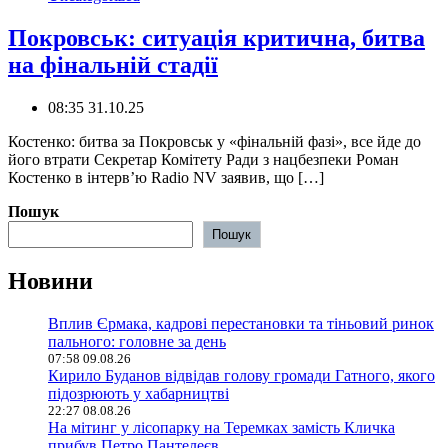
Покровськ: ситуація критична, битва
на фінальній стадії
08:35 31.10.25
Костенко: битва за Покровськ у «фінальній фазі», все йде до
його втрати ️Секретар Комітету Ради з нацбезпеки Роман
Костенко в інтерв’ю Radio NV заявив, що […]
Пошук
Пошук
Новини
Вплив Єрмака, кадрові перестановки та тіньовий ринок
пального: головне за день
07:58 09.08.26
Кирило Буданов відвідав голову громади Гатного, якого
підозрюють у хабарництві
22:27 08.08.26
На мітинг у лісопарку на Теремках замість Кличка
прибув Петро Пантелеєв