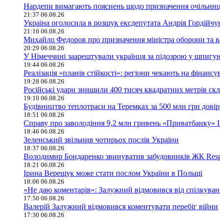
Нардепи вимагають пояснень щодо призначення очільниц
21:37 06.08.26
Україна оголосила в розшук ексдепутата Андрія Гордійчу
21:16 06.08.26
Михайло Федоров про призначення міністра оборони та в
20:29 06.08.26
У Німеччині заарештували українця за підозрою у шпигун
19:44 06.08.26
Реалізація «планів стійкості»: регіони чекають на фінан
19:28 06.08.26
Російські удари знищили 400 тисяч квадратних метрів скла
19:10 06.08.26
Будівництво теплотраси на Теремках за 500 млн грн дові
18:51 06.08.26
Справу про заволодіння 9,2 млн гривень «Приватбанку» 
18:46 06.08.26
Зеленський звільнив чотирьох послів України
18:37 06.08.26
Володимир Бондаренко звинуватив забудовників ЖК Respu
18:21 06.08.26
Ірина Верещук може стати послом України в Польщі
18:06 06.08.26
«Не даю коментарів»: Залужний відмовився від спілкува
17:50 06.08.26
Валерій Залужний відмовився коментувати перебіг війни
17:30 06.08.26