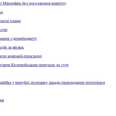
і Мінцифри без погодження комітету
ка
ласні плани
стві
сування з держбюджету
дів за місяць
рили компанії-прокладці
Ігорем Коломойським передали до суду
blika у вирубці лісопарку заради прокладання теплотраси
ння