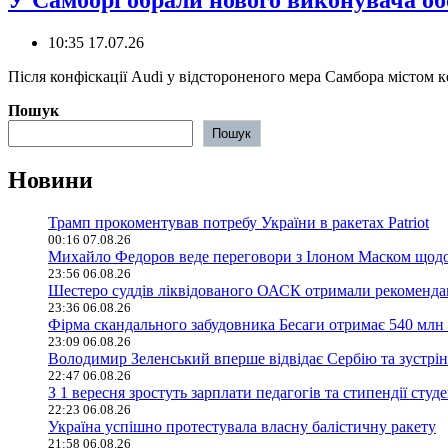
У Самборі обрали нового виконувача обо
10:35 17.07.26
Після конфіскації Audi у відстороненого мера Самбора містом ке
Пошук
Пошук
Новини
Трамп прокоментував потребу України в ракетах Patriot
00:16 07.08.26
Михайло Федоров веде переговори з Ілоном Маском щодо 
23:56 06.08.26
Шестеро суддів ліквідованого ОАСК отримали рекомендац
23:36 06.08.26
Фірма скандального забудовника Бесаги отримає 540 млн 
23:09 06.08.26
Володимир Зеленський вперше відвідає Сербію та зустрі
22:47 06.08.26
З 1 вересня зростуть зарплати педагогів та стипендії студе
22:23 06.08.26
Україна успішно протестувала власну балістичну ракету
21:58 06.08.26