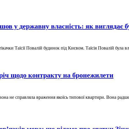
шов у державну власність: як виглядає 
втікачки Таїсії Повалій будинок під Києвом. Таїсія Повалій бул
річ щодо контракту на бронежилети
 вона не справляла враження якоїсь типової квартири. Вона радш