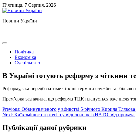
Skip
П’ятниця, 7 Серпня, 2026
to
content
Новини України
Ukrainian news
Політика
Економіка
Суспільство
В Україні готують реформу з чіткими 
Реформу, яка передбачатиме чіткіші терміни служби та збіль
Премʼєрка зазначила, що реформа ТЦК планується вже після того
Навігація
Previous:
Обвинуваченого у вбивстві 5-річного Кирила Тлявова
Next:
Київ змінює стратегію у відносинах із НАТО: від прохача
записів
Публікації даної рубрики