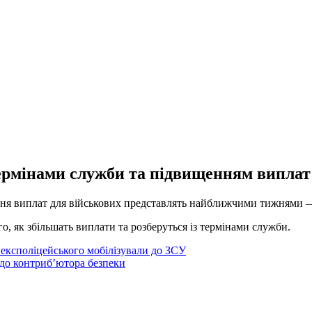
термінами служби та підвищенням виплат
шення виплат для військових представлять найближчими тижнями
, як збільшать виплати та розберуться із термінами служби.
 експоліцейського мобілізували до ЗСУ
 до контриб’ютора безпеки