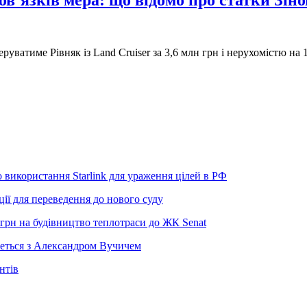
в’язків мера: що відомо про статки Зіно
руватиме Рівняк із Land Cruiser за 3,6 млн грн і нерухомістю на
використання Starlink для ураження цілей в РФ
ії для переведення до нового суду
грн на будівництво теплотраси до ЖК Senat
неться з Александром Вучичем
нтів