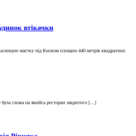
будинок втікачки
а власницею маєтку під Києвом площею 440 метрів квадратних
е була схожа на якийсь ресторан закритого […]