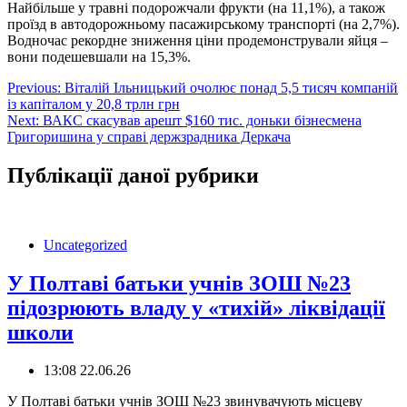
Найбільше у травні подорожчали фрукти (на 11,1%), а також
проїзд в автодорожньому пасажирському транспорті (на 2,7%).
Водночас рекордне зниження ціни продемонстрували яйця –
вони подешевшали на 15,3%.
Навігація
Previous:
Віталій Ільницький очолює понад 5,5 тисяч компаній
із капіталом у 20,8 трлн грн
записів
Next:
ВАКС скасував арешт $160 тис. доньки бізнесмена
Григоришина у справі держзрадника Деркача
Публікації даної рубрики
Uncategorized
У Полтаві батьки учнів ЗОШ №23
підозрюють владу у «тихій» ліквідації
школи
13:08 22.06.26
У Полтаві батьки учнів ЗОШ №23 звинувачують місцеву