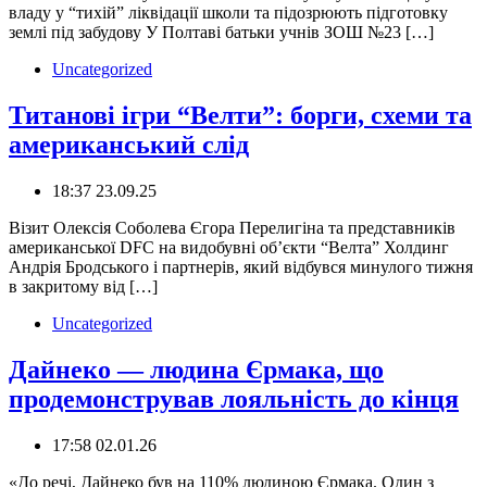
владу у “тихій” ліквідації школи та підозрюють підготовку
землі під забудову ️У Полтаві батьки учнів ЗОШ №23 […]
Uncategorized
Титанові ігри “Велти”: борги, схеми та
американський слід
18:37 23.09.25
Візит Олексія Соболева Єгора Перелигіна та представників
американської DFC на видобувні обʼєкти “Велта” Холдинг
Андрія Бродського і партнерів, який відбувся минулого тижня
в закритому від […]
Uncategorized
Дайнеко — людина Єрмака, що
продемонстрував лояльність до кінця
17:58 02.01.26
«До речі, Дайнеко був на 110% людиною Єрмака. Один з