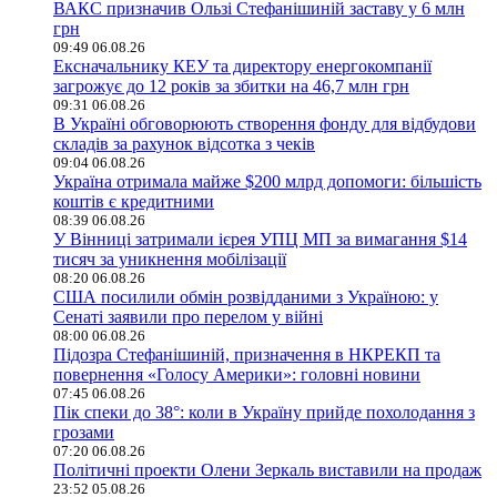
ВАКС призначив Ользі Стефанішиній заставу у 6 млн
грн
09:49 06.08.26
Ексначальнику КЕУ та директору енергокомпанії
загрожує до 12 років за збитки на 46,7 млн грн
09:31 06.08.26
В Україні обговорюють створення фонду для відбудови
складів за рахунок відсотка з чеків
09:04 06.08.26
Україна отримала майже $200 млрд допомоги: більшість
коштів є кредитними
08:39 06.08.26
У Вінниці затримали ієрея УПЦ МП за вимагання $14
тисяч за уникнення мобілізації
08:20 06.08.26
США посилили обмін розвідданими з Україною: у
Сенаті заявили про перелом у війні
08:00 06.08.26
Підозра Стефанішиній, призначення в НКРЕКП та
повернення «Голосу Америки»: головні новини
07:45 06.08.26
Пік спеки до 38°: коли в Україну прийде похолодання з
грозами
07:20 06.08.26
Політичні проекти Олени Зеркаль виставили на продаж
23:52 05.08.26