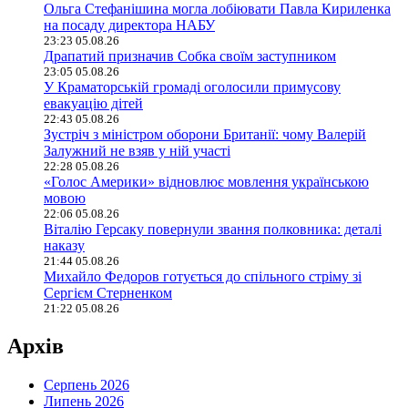
Ольга Стефанішина могла лобіювати Павла Кириленка
на посаду директора НАБУ
23:23 05.08.26
Драпатий призначив Собка своїм заступником
23:05 05.08.26
У Краматорській громаді оголосили примусову
евакуацію дітей
22:43 05.08.26
Зустріч з міністром оборони Британії: чому Валерій
Залужний не взяв у ній участі
22:28 05.08.26
«Голос Америки» відновлює мовлення українською
мовою
22:06 05.08.26
Віталію Герсаку повернули звання полковника: деталі
наказу
21:44 05.08.26
Михайло Федоров готується до спільного стріму зі
Сергієм Стерненком
21:22 05.08.26
Архів
Серпень 2026
Липень 2026