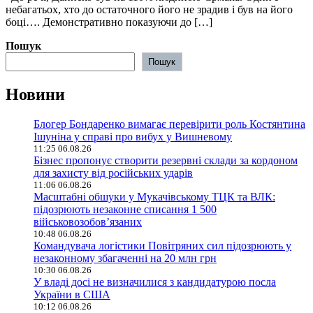
небагатьох, хто до остаточного його не зрадив і був на його
боці…. Демонстративно показуючи до […]
Пошук
Пошук
Новини
Блогер Бондаренко вимагає перевірити роль Костянтина
Ішуніна у справі про вибух у Вишневому
11:25 06.08.26
Бізнес пропонує створити резервні склади за кордоном
для захисту від російських ударів
11:06 06.08.26
Масштабні обшуки у Мукачівському ТЦК та ВЛК:
підозрюють незаконне списання 1 500
військовозобов’язаних
10:48 06.08.26
Командувача логістики Повітряних сил підозрюють у
незаконному збагаченні на 20 млн грн
10:30 06.08.26
У владі досі не визначилися з кандидатурою посла
України в США
10:12 06.08.26