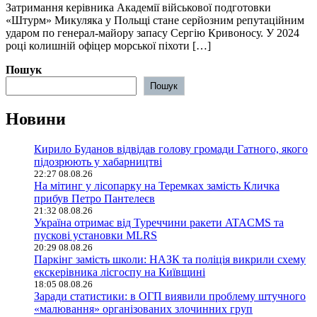
Затримання керівника Академії військової подготовки
«Штурм» Микуляка у Польщі стане серйозним репутаційним
ударом по генерал-майору запасу Сергію Кривоносу. У 2024
році колишній офіцер морської піхоти […]
Пошук
Пошук
Новини
Кирило Буданов відвідав голову громади Гатного, якого
підозрюють у хабарництві
22:27 08.08.26
На мітинг у лісопарку на Теремках замість Кличка
прибув Петро Пантелеєв
21:32 08.08.26
Україна отримає від Туреччини ракети ATACMS та
пускові установки MLRS
20:29 08.08.26
Паркінг замість школи: НАЗК та поліція викрили схему
екскерівника лісгоспу на Київщині
18:05 08.08.26
Заради статистики: в ОГП виявили проблему штучного
«малювання» організованих злочинних груп