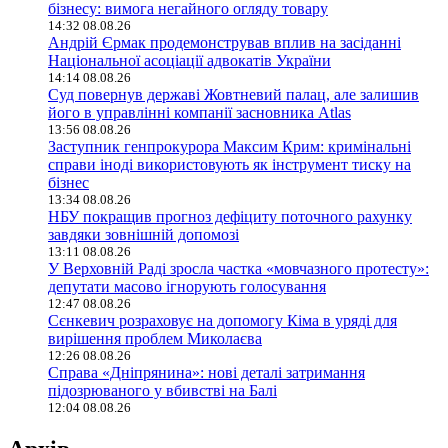
бізнесу: вимога негайного огляду товару
14:32 08.08.26
Андрій Єрмак продемонстрував вплив на засіданні
Національної асоціації адвокатів України
14:14 08.08.26
Суд повернув державі Жовтневий палац, але залишив
його в управлінні компанії засновника Atlas
13:56 08.08.26
Заступник генпрокурора Максим Крим: кримінальні
справи іноді використовують як інструмент тиску на
бізнес
13:34 08.08.26
НБУ покращив прогноз дефіциту поточного рахунку
завдяки зовнішній допомозі
13:11 08.08.26
У Верховній Раді зросла частка «мовчазного протесту»:
депутати масово ігнорують голосування
12:47 08.08.26
Сєнкевич розраховує на допомогу Кіма в уряді для
вирішення проблем Миколаєва
12:26 08.08.26
Справа «Дніпрянина»: нові деталі затримання
підозрюваного у вбивстві на Балі
12:04 08.08.26