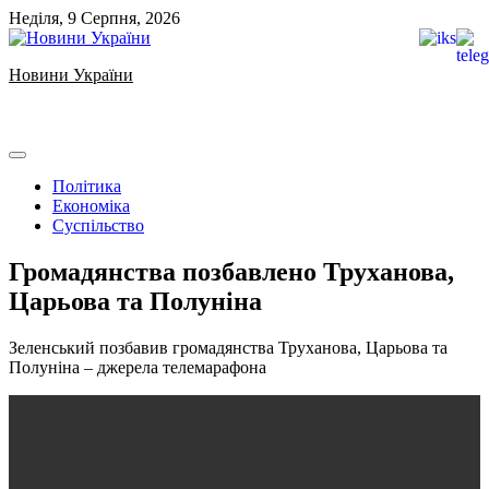
Skip
Неділя, 9 Серпня, 2026
to
content
Новини України
Ukrainian news
Політика
Економіка
Суспільство
Громадянства позбавлено Труханова,
Царьова та Полуніна
️️Зеленський позбавив громадянства Труханова, Царьова та
Полуніна – джерела телемарафона