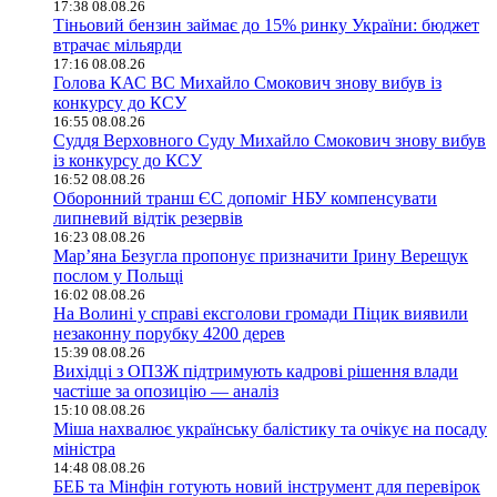
17:38 08.08.26
Тіньовий бензин займає до 15% ринку України: бюджет
втрачає мільярди
17:16 08.08.26
Голова КАС ВС Михайло Смокович знову вибув із
конкурсу до КСУ
16:55 08.08.26
Суддя Верховного Суду Михайло Смокович знову вибув
із конкурсу до КСУ
16:52 08.08.26
Оборонний транш ЄС допоміг НБУ компенсувати
липневий відтік резервів
16:23 08.08.26
Мар’яна Безугла пропонує призначити Ірину Верещук
послом у Польщі
16:02 08.08.26
На Волині у справі ексголови громади Піцик виявили
незаконну порубку 4200 дерев
15:39 08.08.26
Вихідці з ОПЗЖ підтримують кадрові рішення влади
частіше за опозицію — аналіз
15:10 08.08.26
Міша нахвалює українську балістику та очікує на посаду
міністра
14:48 08.08.26
БЕБ та Мінфін готують новий інструмент для перевірок