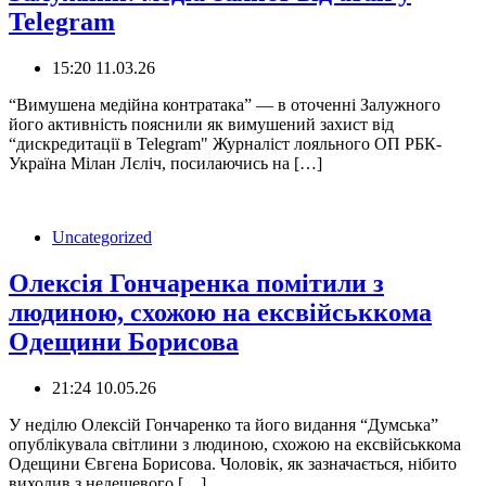
Telegram
15:20 11.03.26
“Вимушена медійна контратака” — в оточенні Залужного
його активність пояснили як вимушений захист від
“дискредитації в Telegram" Журналіст лояльного ОП РБК-
Україна Мілан Лєліч, посилаючись на […]
Uncategorized
Олексія Гончаренка помітили з
людиною, схожою на ексвійськкома
Одещини Борисова
21:24 10.05.26
У неділю Олексій Гончаренко та його видання “Думська”
опублікувала світлини з людиною, схожою на ексвійськкома
Одещини Євгена Борисова. Чоловік, як зазначається, нібито
виходив з недешевого […]