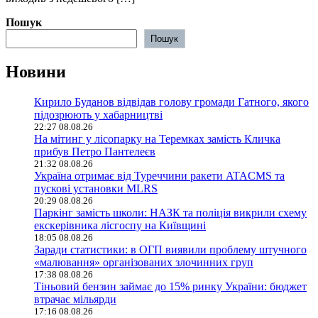
Пошук
Пошук
Новини
Кирило Буданов відвідав голову громади Гатного, якого
підозрюють у хабарництві
22:27 08.08.26
На мітинг у лісопарку на Теремках замість Кличка
прибув Петро Пантелеєв
21:32 08.08.26
Україна отримає від Туреччини ракети ATACMS та
пускові установки MLRS
20:29 08.08.26
Паркінг замість школи: НАЗК та поліція викрили схему
екскерівника лісгоспу на Київщині
18:05 08.08.26
Заради статистики: в ОГП виявили проблему штучного
«малювання» організованих злочинних груп
17:38 08.08.26
Тіньовий бензин займає до 15% ринку України: бюджет
втрачає мільярди
17:16 08.08.26