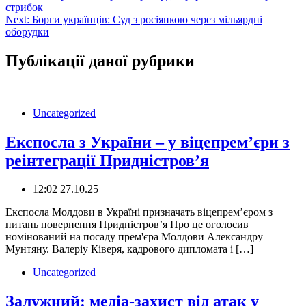
стрибок
записів
Next:
Борги українців: Суд з росіянкою через мільярдні
оборудки
Публікації даної рубрики
Uncategorized
Експосла з України – у віцепрем’єри з
реінтеграції Придністров’я
12:02 27.10.25
Експосла Молдови в Україні призначать віцепрем’єром з
питань повернення Придністров’я Про це оголосив
номінований на посаду прем'єра Молдови Александру
Мунтяну. Валеріу Ківеря, кадрового дипломата і […]
Uncategorized
Залужний: медіа-захист від атак у