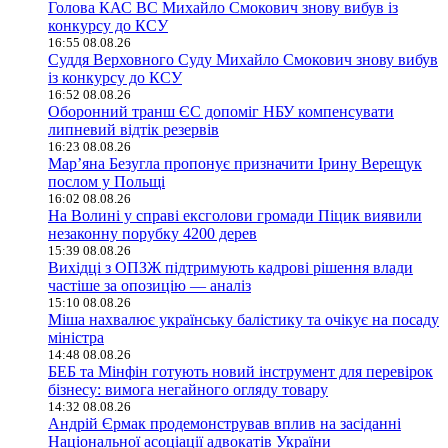
Голова КАС ВС Михайло Смокович знову вибув із
конкурсу до КСУ
16:55 08.08.26
Суддя Верховного Суду Михайло Смокович знову вибув
із конкурсу до КСУ
16:52 08.08.26
Оборонний транш ЄС допоміг НБУ компенсувати
липневий відтік резервів
16:23 08.08.26
Мар’яна Безугла пропонує призначити Ірину Верещук
послом у Польщі
16:02 08.08.26
На Волині у справі ексголови громади Піцик виявили
незаконну порубку 4200 дерев
15:39 08.08.26
Вихідці з ОПЗЖ підтримують кадрові рішення влади
частіше за опозицію — аналіз
15:10 08.08.26
Міша нахвалює українську балістику та очікує на посаду
міністра
14:48 08.08.26
БЕБ та Мінфін готують новий інструмент для перевірок
бізнесу: вимога негайного огляду товару
14:32 08.08.26
Андрій Єрмак продемонстрував вплив на засіданні
Національної асоціації адвокатів України