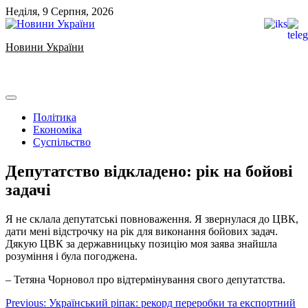
Skip
Неділя, 9 Серпня, 2026
to
content
Новини України
Ukrainian news
Політика
Економіка
Суспільство
Депутатство відкладено: рік на бойові
задачі
Я не склала депутатські повноваження. Я звернулася до ЦВК,
дати мені відстрочку на рік для виконання бойових задач.
Дякую ЦВК за державницьку позицію моя заява знайшла
розуміння і була погоджена.
– Тетяна Чорновол про відтермінування свого депутатства.
Навігація
Previous:
Український ріпак: рекорд переробки та експортний