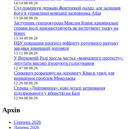
14:14 08.08.26
Суд повернув державі Жовтневий палац, але залишив
його в управлінні компанії засновника Atlas
13:56 08.08.26
Заступник генпрокурора Максим Крим: кримінальні
справи іноді використовують як інструмент тиску на
бізнес
13:34 08.08.26
НБУ покращив прогноз дефіциту поточного рахунку
завдяки зовнішній допомозі
13:11 08.08.26
У Верховній Раді зросла частка «мовчазного протесту»:
депутати масово ігнорують голосування
12:47 08.08.26
Сєнкевич розраховує на допомогу Кіма в уряді для
вирішення проблем Миколаєва
12:26 08.08.26
Справа «Дніпрянина»: нові деталі затримання
підозрюваного у вбивстві на Балі
12:04 08.08.26
Архів
Серпень 2026
Липень 2026