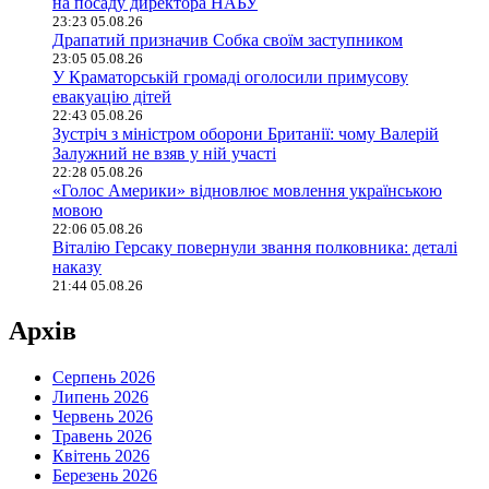
на посаду директора НАБУ
23:23 05.08.26
Драпатий призначив Собка своїм заступником
23:05 05.08.26
У Краматорській громаді оголосили примусову
евакуацію дітей
22:43 05.08.26
Зустріч з міністром оборони Британії: чому Валерій
Залужний не взяв у ній участі
22:28 05.08.26
«Голос Америки» відновлює мовлення українською
мовою
22:06 05.08.26
Віталію Герсаку повернули звання полковника: деталі
наказу
21:44 05.08.26
Архів
Серпень 2026
Липень 2026
Червень 2026
Травень 2026
Квітень 2026
Березень 2026