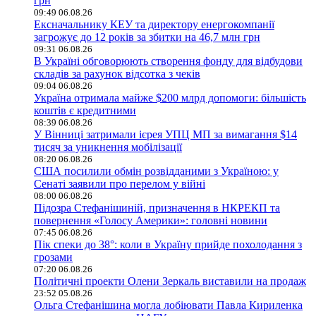
грн
09:49 06.08.26
Ексначальнику КЕУ та директору енергокомпанії
загрожує до 12 років за збитки на 46,7 млн грн
09:31 06.08.26
В Україні обговорюють створення фонду для відбудови
складів за рахунок відсотка з чеків
09:04 06.08.26
Україна отримала майже $200 млрд допомоги: більшість
коштів є кредитними
08:39 06.08.26
У Вінниці затримали ієрея УПЦ МП за вимагання $14
тисяч за уникнення мобілізації
08:20 06.08.26
США посилили обмін розвідданими з Україною: у
Сенаті заявили про перелом у війні
08:00 06.08.26
Підозра Стефанішиній, призначення в НКРЕКП та
повернення «Голосу Америки»: головні новини
07:45 06.08.26
Пік спеки до 38°: коли в Україну прийде похолодання з
грозами
07:20 06.08.26
Політичні проекти Олени Зеркаль виставили на продаж
23:52 05.08.26
Ольга Стефанішина могла лобіювати Павла Кириленка