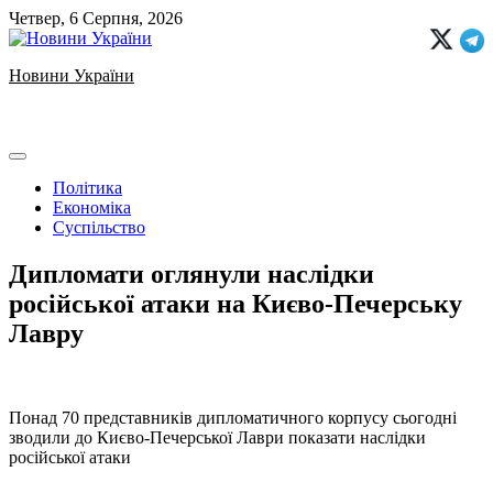
Skip
Четвер, 6 Серпня, 2026
to
content
Новини України
Ukrainian news
Політика
Економіка
Суспільство
Дипломати оглянули наслідки
російської атаки на Києво-Печерську
Лавру
️Понад 70 представників дипломатичного корпусу сьогодні
зводили до Києво-Печерської Лаври показати наслідки
російської атаки