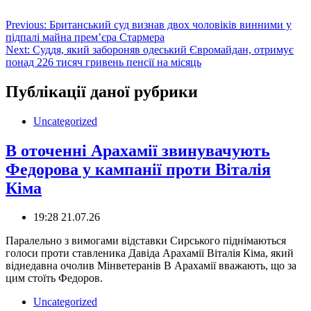
Навігація
Previous:
Британський суд визнав двох чоловіків винними у
підпалі майна прем’єра Стармера
записів
Next:
Суддя, який забороняв одеський Євромайдан, отримує
понад 226 тисяч гривень пенсії на місяць
Публікації даної рубрики
Uncategorized
В оточенні Арахамії звинувачують
Федорова у кампанії проти Віталія
Кіма
19:28 21.07.26
Паралельно з вимогами відставки Сирського піднімаються
голоси проти ставленика Давіда Арахамії Віталія Кіма, який
віднедавна очолив Мінветеранів В Арахамії вважають, що за
цим стоїть Федоров.
Uncategorized