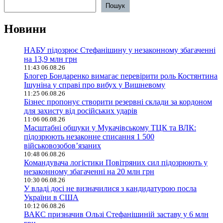
Пошук
Новини
НАБУ підозрює Стефанішину у незаконному збагаченні
на 13,9 млн грн
11:43 06.08.26
Блогер Бондаренко вимагає перевірити роль Костянтина
Ішуніна у справі про вибух у Вишневому
11:25 06.08.26
Бізнес пропонує створити резервні склади за кордоном
для захисту від російських ударів
11:06 06.08.26
Масштабні обшуки у Мукачівському ТЦК та ВЛК:
підозрюють незаконне списання 1 500
військовозобов’язаних
10:48 06.08.26
Командувача логістики Повітряних сил підозрюють у
незаконному збагаченні на 20 млн грн
10:30 06.08.26
У владі досі не визначилися з кандидатурою посла
України в США
10:12 06.08.26
ВАКС призначив Ользі Стефанішиній заставу у 6 млн