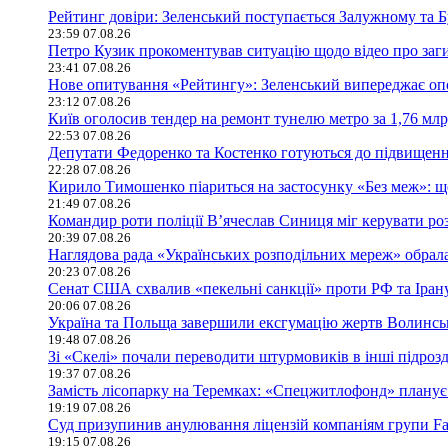
Рейтинг довіри: Зеленський поступається Залужному та 
23:59 07.08.26
Петро Кузик прокоментував ситуацію щодо відео про заг
23:41 07.08.26
Нове опитування «Рейтингу»: Зеленський випереджає оп
23:12 07.08.26
Київ оголосив тендер на ремонт тунелю метро за 1,76 млр
22:53 07.08.26
Депутати Федоренко та Костенко готуються до підвищення
22:28 07.08.26
Кирило Тимошенко піариться на застосунку «Без меж»: щ
21:49 07.08.26
Командир роти поліції В’ячеслав Синиця міг керувати ро
20:39 07.08.26
Наглядова рада «Українських розподільних мереж» обрала
20:23 07.08.26
Сенат США схвалив «пекельні санкції» проти РФ та Іран
20:06 07.08.26
Україна та Польща завершили ексгумацію жертв Волинсько
19:48 07.08.26
Зі «Скелі» почали переводити штурмовиків в інші підроз
19:37 07.08.26
Замість лісопарку на Теремках: «Спецжитлофонд» планує 
19:19 07.08.26
Суд призупинив анулювання ліцензій компаніям групи Fav
19:15 07.08.26