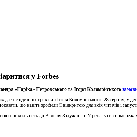
іаритися у Forbes
сандра «Наріка» Петровського та Ігоря Коломойського
замови
, де не один рік грав син Ігоря Коломойського, 28 серпня, у де
показати, що навіть зробили її відкритою для всіх читачів і запу
 свою прихильність до Валерія Залужного. У рекламі в соцмереж