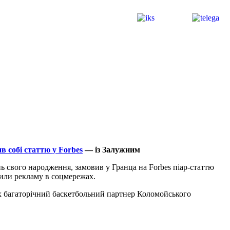
в собі статтю у Forbes
— із Залужним
нь свого народження, замовив у Гранца на Forbes піар-статтю
стили рекламу в соцмережах.
ах багаторічний баскетбольний партнер Коломойського