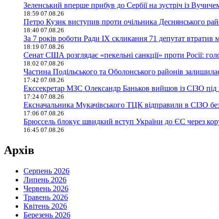
Зеленський вперше прибув до Сербії на зустріч із Вучиче
18:59 07.08.26
Петро Кузик виступив проти очільника Деснянського ра
18:40 07.08.26
За 7 років роботи Ради IX скликання 71 депутат втратив 
18:19 07.08.26
Сенат США розглядає «пекельні санкції» проти Росії: гол
18:02 07.08.26
Частина Подільського та Оболонського районів залишилася
17:42 07.08.26
Екссекретар МЗС Олександр Баньков вийшов із СІЗО під 
17:24 07.08.26
Ексначальника Мукачівського ТЦК відправили в СІЗО без
17:06 07.08.26
Брюссель блокує швидкий вступ України до ЄС через ко
16:45 07.08.26
Архів
Серпень 2026
Липень 2026
Червень 2026
Травень 2026
Квітень 2026
Березень 2026