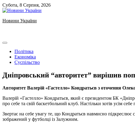
Skip
Субота, 8 Серпня, 2026
to
content
Новини України
Ukrainian news
Політика
Економіка
Суспільство
Дніпровський “авторитет” вирішив поп
Авторитет Валерій «Гастелло» Кондратьєв з оточення Олек
Валерій «Гастелло» Кондратьєв, який є президентом БК «Дніпро»
про себе та свій баскетбольний клуб. Настільки хотів усім себе 
Звертає на себе увагу те, що Кондратьєв навмисно підкреслює
зображений у футболці із Залужним.