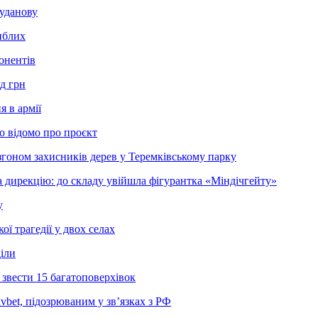
Буданову
иблих
онентів
д грн
 в армії
о відомо про проєкт
згоном захисників дерев у Теремківському парку
 дирекцію: до складу увійшла фігурантка «Міндічгейту»
у
ї трагедії у двох селах
діли
звести 15 багатоповерхівок
bet, підозрюваним у зв’язках з РФ