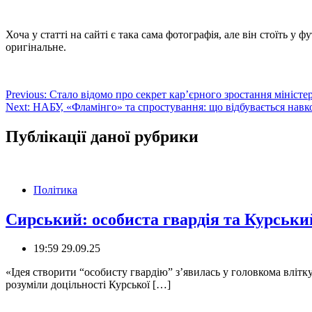
Хоча у статті на сайті є така сама фотографія, але він стоїть 
оригінальне.
Навігація
Previous:
Стало відомо про секрет кар’єрного зростання мініст
Next:
НАБУ, «Фламінго» та спростування: що відбувається навко
записів
Публікації даної рубрики
Політика
Сирський: особиста гвардія та Курськи
19:59 29.09.25
«Ідея створити “особисту гвардію” з’явилась у головкома вліт
розуміли доцільності Курської […]