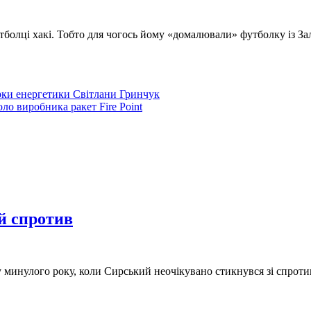
у футболці хакі. Тобто для чогось йому «домалювали» футболку із
ерки енергетики Світлани Гринчук
ло виробника ракет Fire Point
й спротив
ку минулого року, коли Сирський неочікувано стикнувся зі спрот