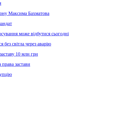
м
йону Максима Бахматова
мандат
осування може відбутися сьогодні
 без світла через аварію
заставу 10 млн грн
 права застави
рупцію