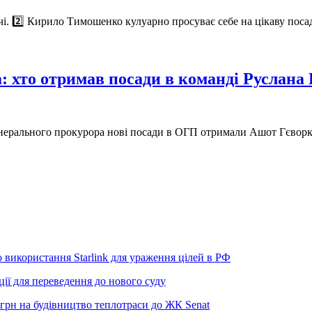
ічі. 2️⃣ Кирило Тимошенко кулуарно просуває себе на цікаву поса
: хто отримав посади в команді Руслана
енерального прокурора нові посади в ОГП отримали Ашот Гєворк
використання Starlink для ураження цілей в РФ
ії для переведення до нового суду
грн на будівництво теплотраси до ЖК Senat