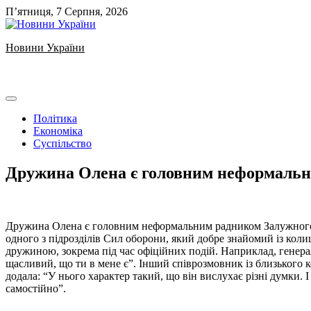
Skip
П’ятниця, 7 Серпня, 2026
to
content
Новини України
Ukrainian news
Політика
Економіка
Суспільство
Дружина Олена є головним неформальн
Дружина Олена є головним неформальним радником Залужного — 
одного з підрозділів Сил оборони, який добре знайомий із кол
дружиною, зокрема під час офіційних подій. Наприклад, генера
щасливий, що ти в мене є”. Інший співрозмовник із близького к
додала: “У нього характер такий, що він вислухає різні думки.
самостійно”.