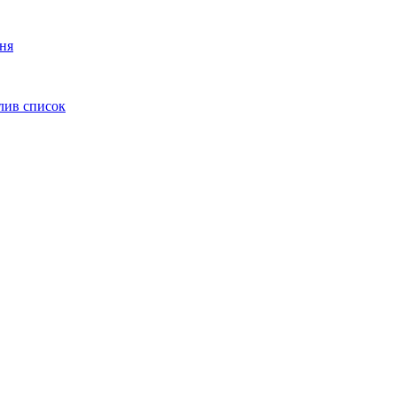
ння
олив список