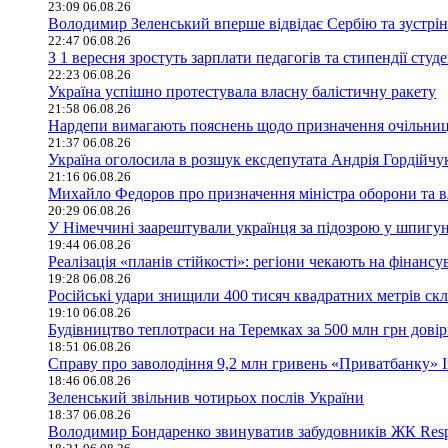
23:09 06.08.26
Володимир Зеленський вперше відвідає Сербію та зустрі
22:47 06.08.26
З 1 вересня зростуть зарплати педагогів та стипендії студе
22:23 06.08.26
Україна успішно протестувала власну балістичну ракету
21:58 06.08.26
Нардепи вимагають пояснень щодо призначення очільниц
21:37 06.08.26
Україна оголосила в розшук ексдепутата Андрія Гордійчу
21:16 06.08.26
Михайло Федоров про призначення міністра оборони та в
20:29 06.08.26
У Німеччині заарештували українця за підозрою у шпигун
19:44 06.08.26
Реалізація «планів стійкості»: регіони чекають на фінан
19:28 06.08.26
Російські удари знищили 400 тисяч квадратних метрів скла
19:10 06.08.26
Будівництво теплотраси на Теремках за 500 млн грн дові
18:51 06.08.26
Справу про заволодіння 9,2 млн гривень «Приватбанку» 
18:46 06.08.26
Зеленський звільнив чотирьох послів України
18:37 06.08.26
Володимир Бондаренко звинуватив забудовників ЖК Respu