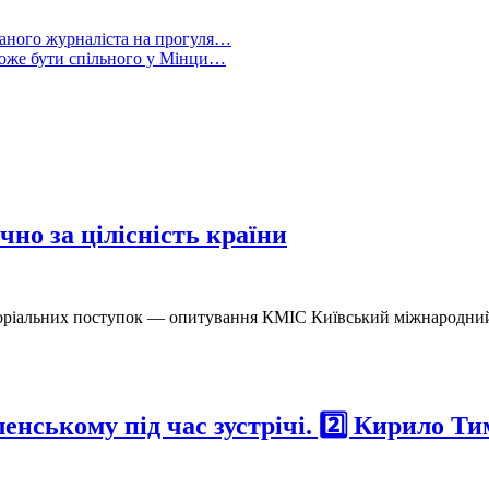
ованого журналіста на прогуля…
може бути спільного у Мінци…
но за цілісність країни
торіальних поступок — опитування КМІС Київський міжнародний і
ленському під час зустрічі. 2️⃣ Кирило Т