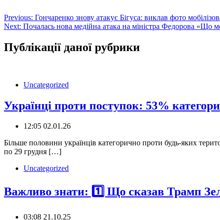
Навігація
Previous:
Гончаренко знову атакує Бігуса: виклав фото мобіліз
Next:
Почалась нова медійна атака на міністра Федорова «Що 
записів
Публікації даної рубрики
Uncategorized
Українці проти поступок: 53% категорич
12:05 02.01.26
‍️Більше половини українців категорично проти будь-яких тери
по 29 грудня […]
Uncategorized
️Важливо знати: 1️⃣ Що сказав Трамп Зе
03:08 21.10.25