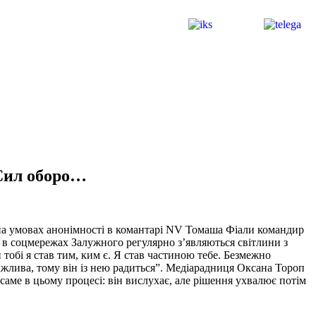
Сил оборо…
на умовах анонімності в комантарі NV Томаша Фіали командир
о в соцмережах Залужного регулярно з’являються світлини з
тобі я став тим, ким є. Я став частиною тебе. Безмежно
ажлива, тому він із нею радиться”. Медіарадниця Оксана Тороп
 саме в цьому процесі: він вислухає, але рішення ухвалює потім