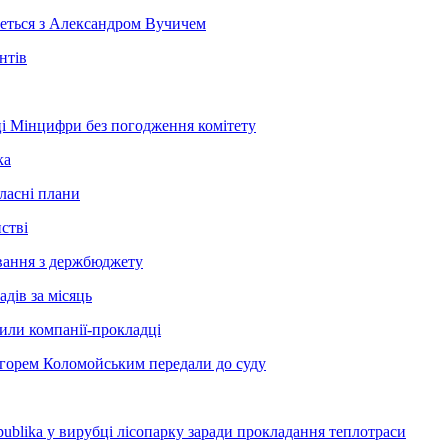
неться з Александром Вучичем
нтів
і Мінцифри без погодження комітету
ка
ласні плани
стві
сування з держбюджету
дів за місяць
рили компанії-прокладці
Ігорем Коломойським передали до суду
blika у вирубці лісопарку заради прокладання теплотраси