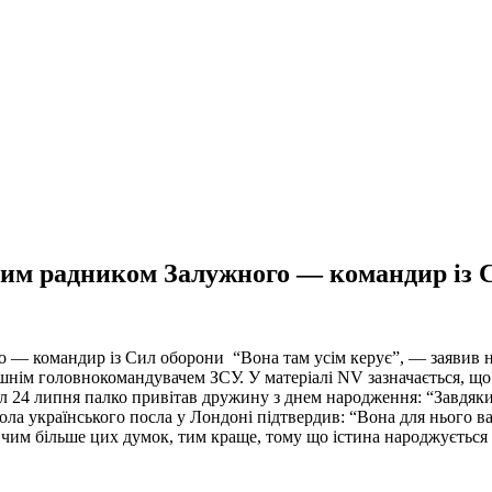
им радником Залужного — командир із 
командир із Сил оборони ‍‍‍ “Вона там усім керує”, — заявив 
ишнім головнокомандувачем ЗСУ. У матеріалі NV зазначається, щ
л 24 липня палко привітав дружину з днем народження: “Завдяки 
ола українського посла у Лондоні підтвердив: “Вона для нього в
 І чим більше цих думок, тим краще, тому що істина народжується