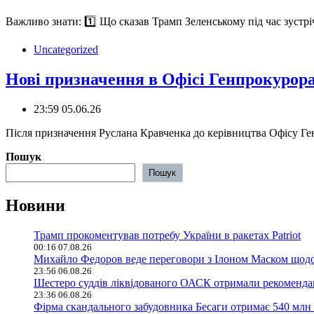
️Важливо знати: 1️⃣ Що сказав Трамп Зеленському під час зустр
Uncategorized
Нові призначення в Офісі Генпрокурора
23:59 05.06.26
Після призначення Руслана Кравченка до керівництва Офісу Г
Пошук
Пошук
Новини
Трамп прокоментував потребу України в ракетах Patriot
00:16 07.08.26
Михайло Федоров веде переговори з Ілоном Маском щодо 
23:56 06.08.26
Шестеро суддів ліквідованого ОАСК отримали рекомендац
23:36 06.08.26
Фірма скандального забудовника Бесаги отримає 540 млн 