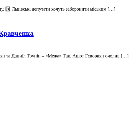
ду. 3️⃣ Львівські депутати хочуть заборонити міським […]
 Кравченка
ян та Даниїл Трунін – «Межа» Так, Ашот Гєворкян очолив […]