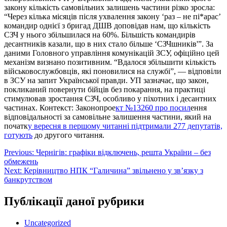
закону кількість самовільних залишень частини різко зросла:
“Через кілька місяців після ухвалення закону ‘раз – не пі*арас’
командир однієї з бригад ДШВ доповідав нам, що кількість
СЗЧ у нього збільшилася на 60%. Більшість командирів
десантників казали, що в них стало більше ‘СЗЧшників'”. За
даними Головного управління комунікацій ЗСУ, офіційно цей
механізм визнано позитивним. “Вдалося збільшити кількість
військовослужбовців, які поновилися на службі”, — відповіли
в ЗСУ на запит Української правди. УП зазначає, що закон,
покликаний повернути бійців без покарання, на практиці
стимулював зростання СЗЧ, особливо у піхотних і десантних
частинах. ️Контекст: Законопрое
кт №13260 про посил
ення
відповідальності за самовільне залишення частини, який на
початк
у вересня в першому читанні підтримали 277 депутатів,
готують
до другого читання.
Навігація
Previous:
Чернігів: графіки відключень, решта України – без
обмежень
записів
Next:
Керівництво НПК “Галичина” звільнено у зв’язку з
банкрутством
Публікації даної рубрики
Uncategorized