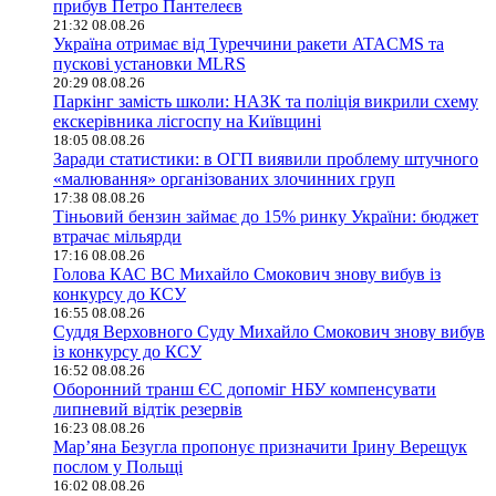
прибув Петро Пантелеєв
21:32 08.08.26
Україна отримає від Туреччини ракети ATACMS та
пускові установки MLRS
20:29 08.08.26
Паркінг замість школи: НАЗК та поліція викрили схему
екскерівника лісгоспу на Київщині
18:05 08.08.26
Заради статистики: в ОГП виявили проблему штучного
«малювання» організованих злочинних груп
17:38 08.08.26
Тіньовий бензин займає до 15% ринку України: бюджет
втрачає мільярди
17:16 08.08.26
Голова КАС ВС Михайло Смокович знову вибув із
конкурсу до КСУ
16:55 08.08.26
Суддя Верховного Суду Михайло Смокович знову вибув
із конкурсу до КСУ
16:52 08.08.26
Оборонний транш ЄС допоміг НБУ компенсувати
липневий відтік резервів
16:23 08.08.26
Мар’яна Безугла пропонує призначити Ірину Верещук
послом у Польщі
16:02 08.08.26