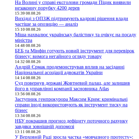
На Волині у справі ексголови громади Піцик виявили
незаконну порубку 4200 дерев
15:39 08.08.26
Вихідці з ОПЗЖ підтримують кадрові рішення влади
частіше за опозицію — аналіз
15:10 08.08.26
Міша нахвалює українську балістику та очікує на посаду
міністра
14:48 08.08.26
БЕБ та Мінфін готують новий інструмент для перевірок
бізнесу: вимога негайного огляду товару
14:32 08.08.26
Андрій Єрмак продемонстрував вплив на засіданні
Національної асоціації адвокатів України
14:14 08.08.26
Суд повернув державі Жовтневий палац, але залишив
його в управлінні компанії засновника Atlas
13:56 08.08.26
Заступник генпрокурора Максим Крим: кримінальні
справи іноді використовують як інструмент тиску на
бізнес
13:34 08.08.26
НБУ покращив прогноз дефіциту поточного рахунку
завдяки зовнішній допомозі
13:11 08.08.26
У Верховній Раді зросла частка «мовчазного протесту»: