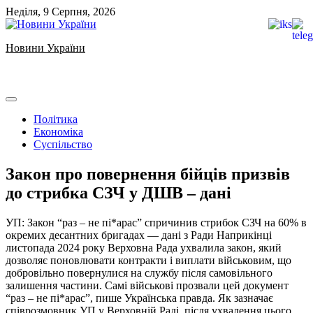
Skip
Неділя, 9 Серпня, 2026
to
content
Новини України
Ukrainian news
Політика
Економіка
Суспільство
Закон про повернення бійців призвів
до стрибка СЗЧ у ДШВ – дані
УП: Закон “раз – не пі*арас” спричинив стрибок СЗЧ на 60% в
окремих десантних бригадах — дані з Ради ️Наприкінці
листопада 2024 року Верховна Рада ухвалила закон, який
дозволяє поновлювати контракти і виплати військовим, що
добровільно повернулися на службу після самовільного
залишення частини. Самі військові прозвали цей документ
“раз – не пі*арас”, пише Українська правда. Як зазначає
співрозмовник УП у Верховній Раді, після ухвалення цього