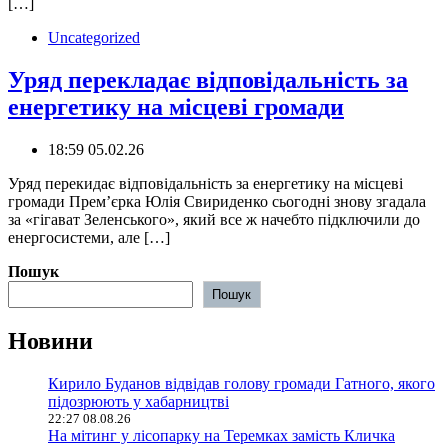
[…]
Uncategorized
Уряд перекладає відповідальність за
енергетику на місцеві громади
18:59 05.02.26
Уряд перекидає відповідальність за енергетику на місцеві
громади Премʼєрка Юлія Свириденко сьогодні знову згадала
за «гігават Зеленського», який все ж начебто підключили до
енергосистеми, але […]
Пошук
Пошук
Новини
Кирило Буданов відвідав голову громади Гатного, якого
підозрюють у хабарництві
22:27 08.08.26
На мітинг у лісопарку на Теремках замість Кличка