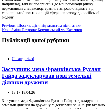
наприклад, такі як повернення до монополізації ринку
державними спецекспортерами, є загрозою відкату від
європейської політики в цій сфері і переходу до російської
моделі".
Навігація
Previous:
Шостка: Діти під захистом після атаки
Next:
Зміна Патрона: Корчинський vs. Касьянов
записів
Публікації даної рубрики
Uncategorized
Заступник мера Франківська Руслан
Гайда задекларував нові земельні
ділянки дружини
13:17 18.04.26
Заступник мера Франківська Руслан Гайда задекларував нові
земельні ділянки на дружину У декларації за 2025 рік вказано