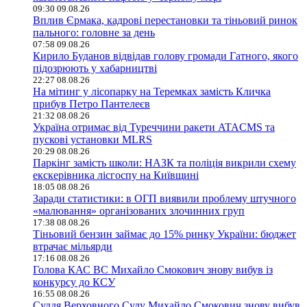
09:30 09.08.26
Вплив Єрмака, кадрові перестановки та тіньовий ринок
пального: головне за день
07:58 09.08.26
Кирило Буданов відвідав голову громади Гатного, якого
підозрюють у хабарництві
22:27 08.08.26
На мітинг у лісопарку на Теремках замість Кличка
прибув Петро Пантелеєв
21:32 08.08.26
Україна отримає від Туреччини ракети ATACMS та
пускові установки MLRS
20:29 08.08.26
Паркінг замість школи: НАЗК та поліція викрили схему
екскерівника лісгоспу на Київщині
18:05 08.08.26
Заради статистики: в ОГП виявили проблему штучного
«малювання» організованих злочинних груп
17:38 08.08.26
Тіньовий бензин займає до 15% ринку України: бюджет
втрачає мільярди
17:16 08.08.26
Голова КАС ВС Михайло Смокович знову вибув із
конкурсу до КСУ
16:55 08.08.26
Суддя Верховного Суду Михайло Смокович знову вибув