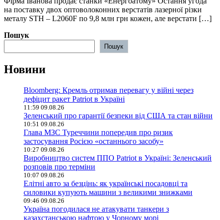
Фірма Іванова продає станки «Енергоатому» Остання угода
на поставку двох оптоволоконних верстатів лазерної різки
металу STH – L2060F по 9,8 млн грн кожен, але верстати […]
Пошук
Пошук
Новини
Bloomberg: Кремль отримав перевагу у війні через
дефіцит ракет Patriot в Україні
11:59 09.08.26
Зеленський про гарантії безпеки від США та стан війни
10:51 09.08.26
Глава МЗС Туреччини попередив про ризик
застосування Росією «останнього засобу»
10:27 09.08.26
Виробництво систем ППО Patriot в Україні: Зеленський
розповів про терміни
10:07 09.08.26
Елітні авто за безцінь: як українські посадовці та
силовики купують машини з великими знижками
09:46 09.08.26
Україна погодилася не атакувати танкери з
казахстанською нафтою у Чорному морі