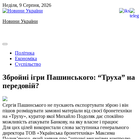
Skip
Неділя, 9 Серпня, 2026
to
content
Новини України
Ukrainian news
Політика
Економіка
Суспільство
Збройні ігри Пашинського: “Труха” на
передовій?
Сергія Пашинського не пускають експортувати зброю і він
пішов розміщувати замовні матеріали від своєї бронетехніки
на «Труху», куратор якої Михайло Подоляк дає спокійно
можливість атакувати Банкову, на яку власне і працює
Для цих цілей використали слова заступника генерального
директора ТОВ «Українська бронетехніка» Максима
Поливʼяного, який заявив про "штучні механізми контролю,