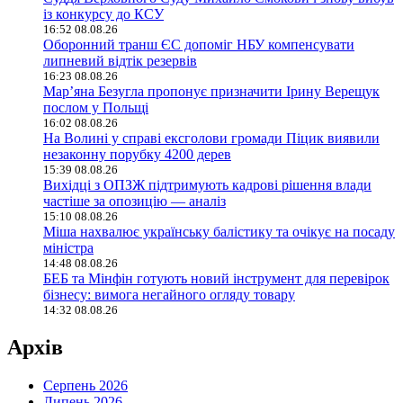
із конкурсу до КСУ
16:52 08.08.26
Оборонний транш ЄС допоміг НБУ компенсувати
липневий відтік резервів
16:23 08.08.26
Мар’яна Безугла пропонує призначити Ірину Верещук
послом у Польщі
16:02 08.08.26
На Волині у справі ексголови громади Піцик виявили
незаконну порубку 4200 дерев
15:39 08.08.26
Вихідці з ОПЗЖ підтримують кадрові рішення влади
частіше за опозицію — аналіз
15:10 08.08.26
Міша нахвалює українську балістику та очікує на посаду
міністра
14:48 08.08.26
БЕБ та Мінфін готують новий інструмент для перевірок
бізнесу: вимога негайного огляду товару
14:32 08.08.26
Архів
Серпень 2026
Липень 2026