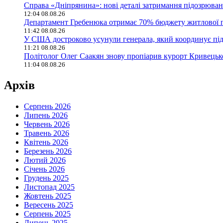
Справа «Дніпрянина»: нові деталі затримання підозрювано
12:04 08.08.26
Департамент Гребенюка отримає 70% бюджету житлової п
11:42 08.08.26
У США достроково усунули генерала, який координує пі
11:21 08.08.26
Політолог Олег Саакян знову пропіарив курорт Кривецько
11:04 08.08.26
Архів
Серпень 2026
Липень 2026
Червень 2026
Травень 2026
Квітень 2026
Березень 2026
Лютий 2026
Січень 2026
Грудень 2025
Листопад 2025
Жовтень 2025
Вересень 2025
Серпень 2025
Липень 2025