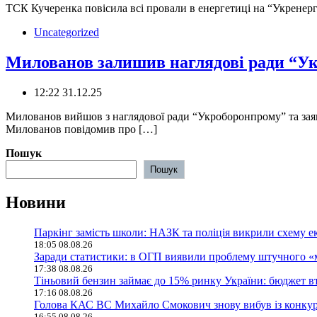
ТСК Кучеренка повісила всі провали в енергетиці на “Укренерг
Uncategorized
Милованов залишив наглядові ради “У
12:22 31.12.25
Милованов вийшов з наглядової ради “Укроборонпрому” та заяв
Милованов повідомив про […]
Пошук
Пошук
Новини
Паркінг замість школи: НАЗК та поліція викрили схему е
18:05 08.08.26
Заради статистики: в ОГП виявили проблему штучного «
17:38 08.08.26
Тіньовий бензин займає до 15% ринку України: бюджет в
17:16 08.08.26
Голова КАС ВС Михайло Смокович знову вибув із конку
16:55 08.08.26