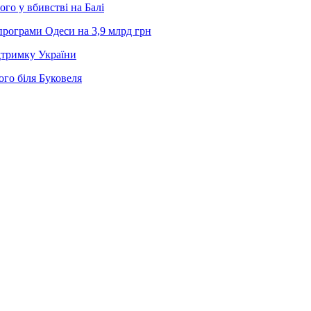
го у вбивстві на Балі
рограми Одеси на 3,9 млрд грн
дтримку України
го біля Буковеля