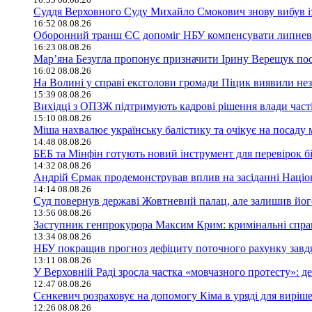
Суддя Верховного Суду Михайло Смокович знову вибув і
16:52 08.08.26
Оборонний транш ЄС допоміг НБУ компенсувати липневий
16:23 08.08.26
Мар’яна Безугла пропонує призначити Ірину Верещук по
16:02 08.08.26
На Волині у справі ексголови громади Піцик виявили не
15:39 08.08.26
Вихідці з ОПЗЖ підтримують кадрові рішення влади част
15:10 08.08.26
Міша нахвалює українську балістику та очікує на посаду 
14:48 08.08.26
БЕБ та Мінфін готують новий інструмент для перевірок бі
14:32 08.08.26
Андрій Єрмак продемонстрував вплив на засіданні Націона
14:14 08.08.26
Суд повернув державі Жовтневий палац, але залишив його
13:56 08.08.26
Заступник генпрокурора Максим Крим: кримінальні справи
13:34 08.08.26
НБУ покращив прогноз дефіциту поточного рахунку завд
13:11 08.08.26
У Верховній Раді зросла частка «мовчазного протесту»: 
12:47 08.08.26
Сєнкевич розраховує на допомогу Кіма в уряді для вирі
12:26 08.08.26