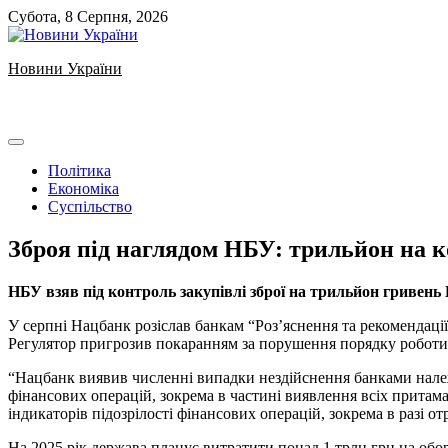
Skip
Субота, 8 Серпня, 2026
to
content
Новини України
Ukrainian news
Політика
Економіка
Суспільство
Зброя під наглядом НБУ: трильйон на к
НБУ взяв під контроль закупівлі зброї на трильйон гривень
У серпні Нацбанк розіслав банкам “Роз’яснення та рекомендаці
Регулятор пригрозив покаранням за порушення порядку роботи
“Нацбанк виявив численні випадки нездійснення банками належ
фінансових операцій, зокрема в частині виявлення всіх притама
індикаторів підозрілості фінансових операцій, зокрема в разі о
На 2025 рік держава планує витратити понад 1 трлн грн на обор