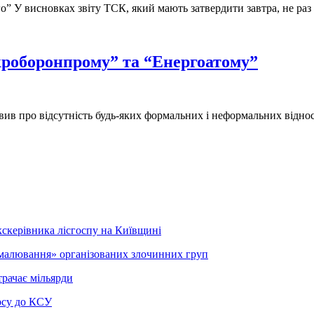
о” У висновках звіту ТСК, який мають затвердити завтра, не ра
кроборонпрому” та “Енергоатому”
ив про відсутність будь-яких формальних і неформальних відно
кскерівника лісгоспу на Київщині
малювання» організованих злочинних груп
трачає мільярди
рсу до КСУ