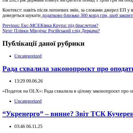
Контекст: навіть після липневих змін, за словами джерел ЕП у 
доведеться шукати
додатково близько 300 млрд грн, щоб закрит
Навігація
Previous:
Екс-МСЕКівка Крупа: під браслетом?
Next:
Плівки Міндіча: Російський слід Деркача?
записів
Публікації даної рубрики
Uncategorized
Рада схвалила законопроєкт про опода
13:29 09.06.26
️»Податок на OLX»: Рада схвалила в цілому законопроєкт про 
Uncategorized
“Укренерго” – винне? Звіт ТСК Кучере
03:46 06.11.25