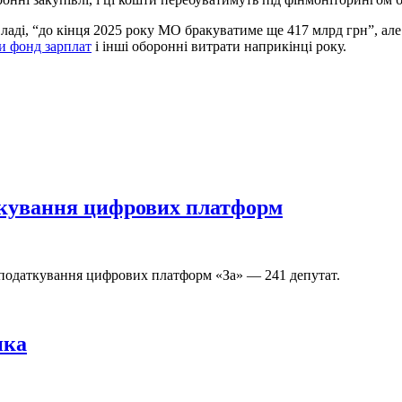
владі, “до кінця 2025 року МО бракуватиме ще 417 млрд грн”, ал
и фонд зарплат
і інші оборонні витрати наприкінці року.
ткування цифрових платформ
оподаткування цифрових платформ «За» — 241 депутат.
нка