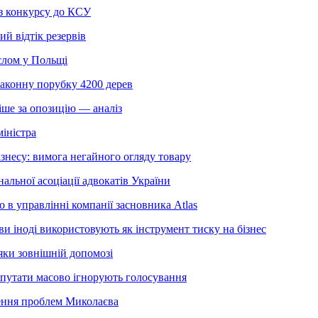
з конкурсу до КСУ
 відтік резервів
слом у Польщі
законну порубку 4200 дерев
іше за опозицію — аналіз
міністра
знесу: вимога негайного огляду товару
льної асоціації адвокатів України
 в управлінні компанії засновника Atlas
 іноді використовують як інструмент тиску на бізнес
яки зовнішній допомозі
депутати масово ігнорують голосування
шення проблем Миколаєва