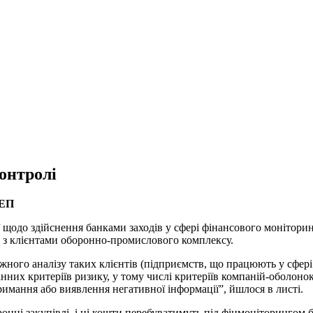
онтролі
 ЕП
ї щодо здійснення банками заходів у сфері фінансового монітори
 з клієнтами оборонно-промислового комплексу.
ного аналізу таких клієнтів (підприємств, що працюють у сфері
нних критеріїв ризику, у тому числі критеріїв компаній-оболонок
тримання або виявлення негативної інформації”, йшлося в листі.
онні закупівлі, і ці кошти перебуватимуть під фінмоніторингом б