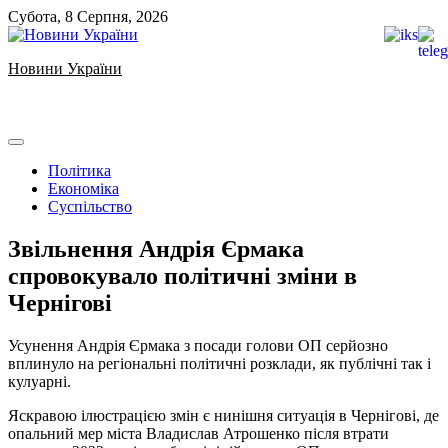
Skip
Субота, 8 Серпня, 2026
to
content
Новини України
Ukrainian news
Політика
Економіка
Суспільство
Звільнення Андрія Єрмака
спровокувало політичні зміни в
Чернігові
Усунення Андрія Єрмака з посади голови ОП серйозно
вплинуло на регіональні політичні розклади, як публічні так і
кулуарні.
Яскравою ілюстрацією змін є нинішня ситуація в Чернігові, де
опальний мер міста Владислав Атрошенко після втрати