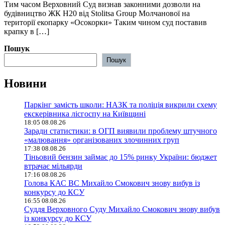
️️Тим часом Верховний Суд визнав законними дозволи на
будівництво ЖК H20 від Stolitsa Group Молчанової на
території екопарку «Осокорки» Таким чином суд поставив
крапку в […]
Пошук
Пошук
Новини
Паркінг замість школи: НАЗК та поліція викрили схему
екскерівника лісгоспу на Київщині
18:05 08.08.26
Заради статистики: в ОГП виявили проблему штучного
«малювання» організованих злочинних груп
17:38 08.08.26
Тіньовий бензин займає до 15% ринку України: бюджет
втрачає мільярди
17:16 08.08.26
Голова КАС ВС Михайло Смокович знову вибув із
конкурсу до КСУ
16:55 08.08.26
Суддя Верховного Суду Михайло Смокович знову вибув
із конкурсу до КСУ