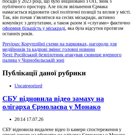
посади у 2023 році, що було ініційовано з ОП, зник з
публічного простору. Але після звільнення Єрмака
намагається відновити свої політичні позиції та вплив у місті.
Так, він почав з’являтися на сесіях міськради, активно
комунікує з депутатами, а також разом зі «слугами» фактично
оформив більшість у міськраді
, яка була відсутня протягом
останніх років.
Навігація
Previous:
Корупційні схеми на парковках, нагороди для
медійників та кадрові зміни: головні новини
записів
Next:
Російський безпілотник атакував сховище ядерного
палива у Чорнобильській зоні
Публікації даної рубрики
Uncategorized
СБУ відновила відео замаху на
олігарха Єрмолаєва у Монако
20:14 17.07.26
️СБУ відновила видалене відео із камери спостереження у
справі замаху на вбивство на олігарха Єрмолаєва у Монако –