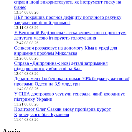
справи іноді використовують як інструмент тиску на
бізнес
13:34 08.08.26
НБУ покращив прогноз дефіциту поточного рахунку
завдяки зовнішній допомозі
13:11 08.08.26
У Верховній Раді зросла частка «мовчазного протесту»:
депутати масово ігнорують голосування
12:47 08.08.26
Сєнкевич розраховує на допомогу Кіма в уряді для
вирішення проблем Миколаєва
12:26 08.08.26
Справа «Дніпрянина»: нові деталі затримання
підозрюваного у вбивстві на Балі
12:04 08.08.26
Департамент Гребенюка отримає 70% бюджету житлової
програми Одеси на 3,9 млрд грн
11:42 08.08.26
У США достроково усунули генерала, який координує
підтримку України
11:21 08.08.26
Політолог Олег Саакян знову пропіарив курорт
Кривецького біля Буковеля
11:04 08.08.26
Архів