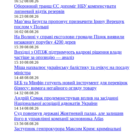
16:52 08.08.26
Оборонний транш ЄС допоміг НБУ компенсувати
липневий відтік резервів
16:23 08.08.26
Мар’яна Безугла пропонує призначити Ірину Верещук
послом у Польщі
16:02 08.08.26
На Волині у справі ексголови громади Піцик виявили
незаконну порубку 4200 дерев
15:39 08.08.26
Вихідці з ОПЗЖ підтримують кадрові рішення влади
частіше за опозицію — аналіз
15:10 08.08.26
Міша нахвалює українську балістику та очікує на посаду
міністра
14:48 08.08.26
БЕБ та Мінфін готують новий інструмент для перевірок
бізнесу: вимога негайного огляду товару
14:32 08.08.26
Андрій Єрмак продемонстрував вплив на засіданні
Національної асоціації адвокатів України
14:14 08.08.26
Суд повернув державі Жовтневий палац, але залишив
його в управлінні компанії засновника Atlas
13:56 08.08.26
Заступник генпрокурора Максим Крим: кримінальні