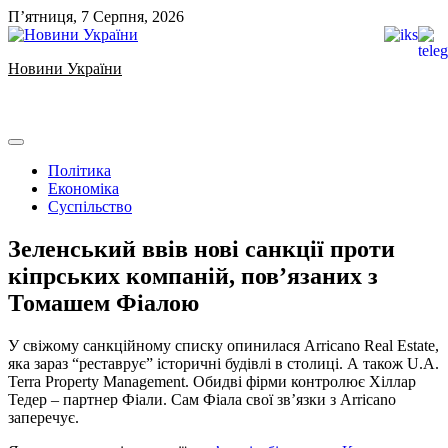
Skip
П’ятниця, 7 Серпня, 2026
to
content
Новини України
Ukrainian news
Політика
Економіка
Суспільство
Зеленський ввів нові санкції проти
кіпрських компаній, пов’язаних з
Томашем Фіалою
У свіжому санкційному списку опинилася Arricano Real Estate,
яка зараз “реставрує” історичні будівлі в столиці. А також U.A.
Terra Property Management. Обидві фірми контролює Хіллар
Тедер – партнер Фіали. Сам Фіала свої зв’язки з Arricano
заперечує.