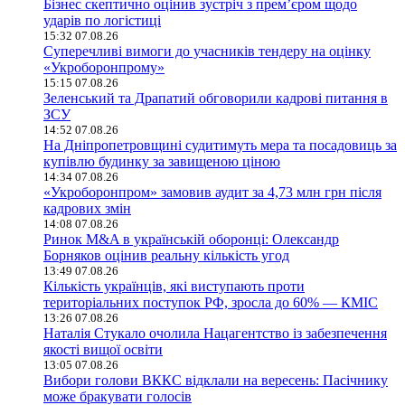
Бізнес скептично оцінив зустріч з прем’єром щодо
ударів по логістиці
15:32 07.08.26
Суперечливі вимоги до учасників тендеру на оцінку
«Укроборонпрому»
15:15 07.08.26
Зеленський та Драпатий обговорили кадрові питання в
ЗСУ
14:52 07.08.26
На Дніпропетровщині судитимуть мера та посадовиць за
купівлю будинку за завищеною ціною
14:34 07.08.26
«Укроборонпром» замовив аудит за 4,73 млн грн після
кадрових змін
14:08 07.08.26
Ринок M&A в українській оборонці: Олександр
Борняков оцінив реальну кількість угод
13:49 07.08.26
Кількість українців, які виступають проти
територіальних поступок РФ, зросла до 60% — КМІС
13:26 07.08.26
Наталія Стукало очолила Нацагентство із забезпечення
якості вищої освіти
13:05 07.08.26
Вибори голови ВККС відклали на вересень: Пасічнику
може бракувати голосів