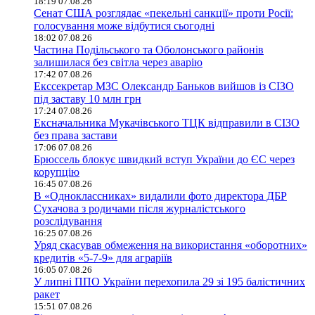
18:19 07.08.26
Сенат США розглядає «пекельні санкції» проти Росії:
голосування може відбутися сьогодні
18:02 07.08.26
Частина Подільського та Оболонського районів
залишилася без світла через аварію
17:42 07.08.26
Екссекретар МЗС Олександр Баньков вийшов із СІЗО
під заставу 10 млн грн
17:24 07.08.26
Ексначальника Мукачівського ТЦК відправили в СІЗО
без права застави
17:06 07.08.26
Брюссель блокує швидкий вступ України до ЄС через
корупцію
16:45 07.08.26
В «Одноклассниках» видалили фото директора ДБР
Сухачова з родичами після журналістського
розслідування
16:25 07.08.26
Уряд скасував обмеження на використання «оборотних»
кредитів «5-7-9» для аграріїв
16:05 07.08.26
У липні ППО України перехопила 29 зі 195 балістичних
ракет
15:51 07.08.26