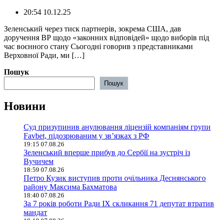
20:54 10.12.25
️Зеленський через тиск партнерів, зокрема США, дав
доручення ВР щодо «законних відповідей» щодо виборів під
час воєнного стану Сьогодні говорив з представниками
Верховної Ради, ми […]
Пошук
Пошук
Новини
Суд призупинив анулювання ліцензій компаніям групи
Favbet, підозрюваним у зв’язках з РФ
19:15 07.08.26
Зеленський вперше прибув до Сербії на зустріч із
Вучичем
18:59 07.08.26
Петро Кузик виступив проти очільника Деснянського
району Максима Бахматова
18:40 07.08.26
За 7 років роботи Ради IX скликання 71 депутат втратив
мандат