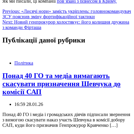
Як ми писали, ці компанії
пов’язані з бізнесом в Криму.
Навігація
Previous:
«Лисячі нори» замість укріплень: головнокомандувач
ЗСУ пояснив зміну фортифікаційної тактики
записів
Next:
Новий генпрокурор холостякує: його колишня дружина
з команди Фірташа
Публікації даної рубрики
Політика
Понад 40 ГО та медіа вимагають
скасувати призначення Шевчука до
комісії САП
16:59 28.01.26
️Понад 40 ГО і медіа і громадських діячів підписали звернення
з вимогою скасувати наказ участь Шевчука в комісії добору
САП, куди його призначив Генпрокурор Кравченко […]