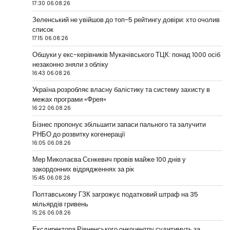
17:30 06.08.26
Зеленський не увійшов до топ-5 рейтингу довіри: хто очолив
список
17:15 06.08.26
Обшуки у екс-керівників Мукачівського ТЦК: понад 1000 осіб
незаконно зняли з обліку
16:43 06.08.26
Україна розробляє власну балістику та систему захисту в
межах програми «Фрея»
16:22 06.08.26
Бізнес пропонує збільшити запаси пального та залучити
РНБО до розвитку когенерації
16:05 06.08.26
Мер Миколаєва Сєнкевич провів майже 100 днів у
закордонних відрядженнях за рік
15:45 06.08.26
Полтавському ГЗК загрожує податковий штраф на 35
мільярдів гривень
15:26 06.08.26
Ексдиректора Рівненського онкоцентру судитимуть за