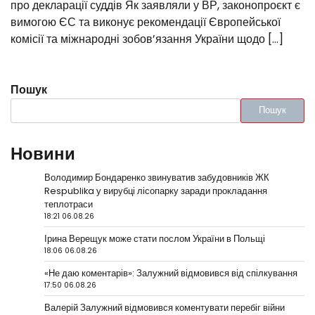
про декларації суддів Як заявляли у ВР, законопроєкт є
вимогою ЄС та виконує рекомендації Європейської
комісії та міжнародні зобов’язання України щодо […]
Пошук
Пошук
Новини
Володимир Бондаренко звинуватив забудовників ЖК
Respublika у вирубці лісопарку заради прокладання
теплотраси
18:21 06.08.26
Ірина Верещук може стати послом України в Польщі
18:06 06.08.26
«Не даю коментарів»: Залужний відмовився від спілкування
17:50 06.08.26
Валерій Залужний відмовився коментувати перебіг війни