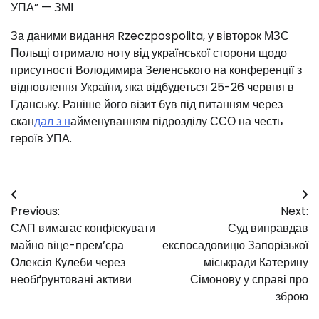
УПА” — ЗМІ
За даними видання Rzeczpospolita, у вівторок МЗС
Польщі отримало ноту від української сторони щодо
присутності Володимира Зеленського на конференції з
відновлення України, яка відбудеться 25-26 червня в
Гданську. Раніше його візит був під питанням через
скан
дал з н
айменуванням підрозділу ССО на честь
героїв УПА.
Навігація
Previous:
Next:
записів
САП вимагає конфіскувати
Суд виправдав
майно віце-прем’єра
експосадовицю Запорізької
Олексія Кулеби через
міськради Катерину
необґрунтовані активи
Сімонову у справі про
зброю