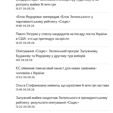
розтрату майже 16 млн грн
15:07 06.08.26
«Блок Федорова» випередив «Блок Зеленського» у
парламентському рейтингу «Социс»
14:48 06.08.26
Павло Унгурян у списку кандидатів на посаду посла України
в США: хто ще претендує на крісло
14:35 06.08.26
Опитування «Социс»: Зеленський програє Залужному,
Буданову та Федорову у другому турі виборів
14:11 06.08.26
ЄС обмежив тимчасовий захист для нових заявників-
чоловіків з України
13:52 06.08.26
Ольга Стефанішина заявила, що шукатиме 6 млн грн застави
13:49 06.08.26
Залужний майже наздогнав Зеленського в президентському
рейтингу: результати опитування «Социс»
13:22 06.08.26