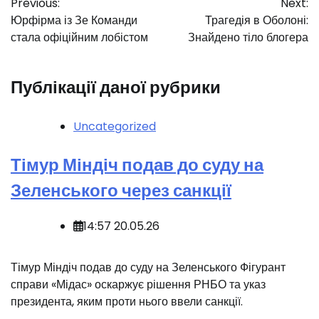
Previous:
Next:
записів
Юрфірма із Зе Команди
Трагедія в Оболоні:
стала офіційним лобістом
Знайдено тіло блогера
Публікації даної рубрики
Uncategorized
Тімур Міндіч подав до суду на
Зеленського через санкції
14:57 20.05.26
️Тімур Міндіч подав до суду на Зеленського Фігурант
справи «Мідас» оскаржує рішення РНБО та указ
президента, яким проти нього ввели санкції.