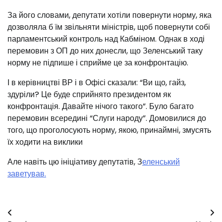
За його словами, депутати хотіли повернути норму, яка
дозволяла б їм звільняти міністрів, щоб повернути собі
парламентський контроль над Кабміном. Однак в ході
перемовин з ОП до них донесли, що Зеленський таку
норму не підпише і сприйме це за конфронтацію.
І в керівництві ВР і в Офісі сказали: “Ви що, гайз,
здуріли? Це буде сприйнято президентом як
конфронтація. Давайте нічого такого”. Було багато
перемовин всередині “Слуги народу”. Домовилися до
того, що проголосують норму, якою, принаймні, змусять
їх ходити на виклики
Але навіть цю ініціативу депутатів, З
еленський
заветував.
Навігація