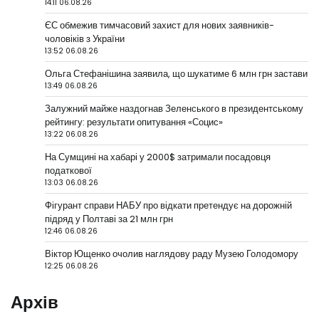
14:11 06.08.26
ЄС обмежив тимчасовий захист для нових заявників-
чоловіків з України
13:52 06.08.26
Ольга Стефанішина заявила, що шукатиме 6 млн грн застави
13:49 06.08.26
Залужний майже наздогнав Зеленського в президентському
рейтингу: результати опитування «Социс»
13:22 06.08.26
На Сумщині на хабарі у 2000$ затримали посадовця
податкової
13:03 06.08.26
Фігурант справи НАБУ про відкати претендує на дорожній
підряд у Полтаві за 21 млн грн
12:46 06.08.26
Віктор Ющенко очолив наглядову раду Музею Голодомору
12:25 06.08.26
Архів