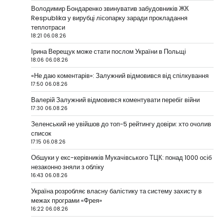
Володимир Бондаренко звинуватив забудовників ЖК
Respublika у вирубці лісопарку заради прокладання
теплотраси
18:21 06.08.26
Ірина Верещук може стати послом України в Польщі
18:06 06.08.26
«Не даю коментарів»: Залужний відмовився від спілкування
17:50 06.08.26
Валерій Залужний відмовився коментувати перебіг війни
17:30 06.08.26
Зеленський не увійшов до топ-5 рейтингу довіри: хто очолив
список
17:15 06.08.26
Обшуки у екс-керівників Мукачівського ТЦК: понад 1000 осіб
незаконно зняли з обліку
16:43 06.08.26
Україна розробляє власну балістику та систему захисту в
межах програми «Фрея»
16:22 06.08.26