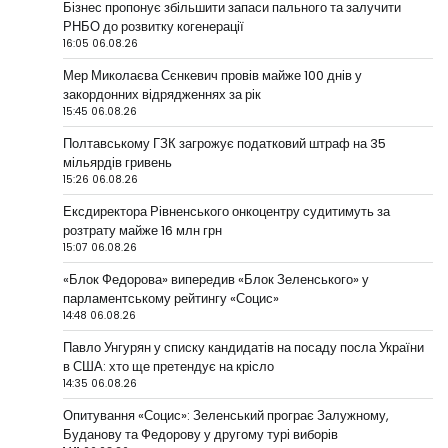
Бізнес пропонує збільшити запаси пального та залучити
РНБО до розвитку когенерації
16:05 06.08.26
Мер Миколаєва Сєнкевич провів майже 100 днів у
закордонних відрядженнях за рік
15:45 06.08.26
Полтавському ГЗК загрожує податковий штраф на 35
мільярдів гривень
15:26 06.08.26
Ексдиректора Рівненського онкоцентру судитимуть за
розтрату майже 16 млн грн
15:07 06.08.26
«Блок Федорова» випередив «Блок Зеленського» у
парламентському рейтингу «Социс»
14:48 06.08.26
Павло Унгурян у списку кандидатів на посаду посла України
в США: хто ще претендує на крісло
14:35 06.08.26
Опитування «Социс»: Зеленський програє Залужному,
Буданову та Федорову у другому турі виборів