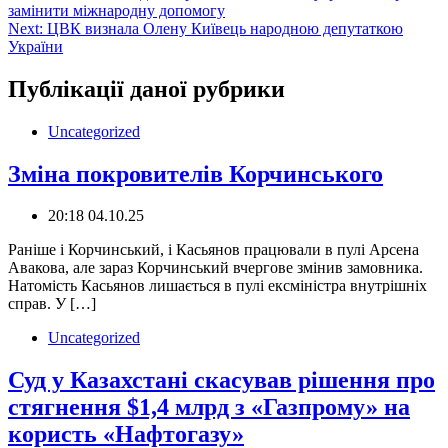
замінити міжнародну допомогу
записів
Next:
ЦВК визнала Олену Київець народною депутаткою
України
Публікації даної рубрики
Uncategorized
Зміна покровителів Корчинського
20:18 04.10.25
Раніше і Корчинський, і Касьянов працювали в пулі Арсена
Авакова, але зараз Корчинський вчергове змінив замовника.
Натомість Касьянов лишається в пулі ексміністра внутрішніх
справ. У […]
Uncategorized
Суд у Казахстані скасував рішення про
стягнення $1,4 млрд з «Газпрому» на
користь «Нафтогазу»