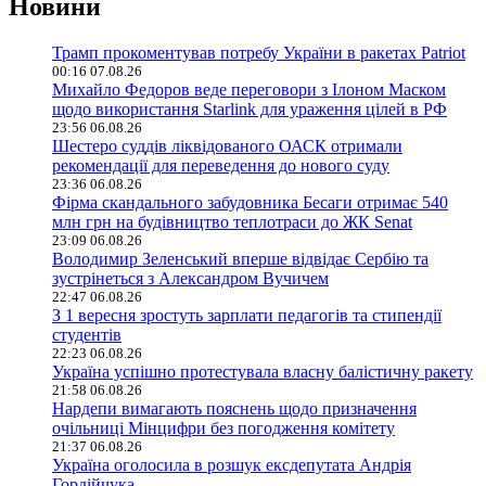
Новини
Трамп прокоментував потребу України в ракетах Patriot
00:16 07.08.26
Михайло Федоров веде переговори з Ілоном Маском
щодо використання Starlink для ураження цілей в РФ
23:56 06.08.26
Шестеро суддів ліквідованого ОАСК отримали
рекомендації для переведення до нового суду
23:36 06.08.26
Фірма скандального забудовника Бесаги отримає 540
млн грн на будівництво теплотраси до ЖК Senat
23:09 06.08.26
Володимир Зеленський вперше відвідає Сербію та
зустрінеться з Александром Вучичем
22:47 06.08.26
З 1 вересня зростуть зарплати педагогів та стипендії
студентів
22:23 06.08.26
Україна успішно протестувала власну балістичну ракету
21:58 06.08.26
Нардепи вимагають пояснень щодо призначення
очільниці Мінцифри без погодження комітету
21:37 06.08.26
Україна оголосила в розшук ексдепутата Андрія
Гордійчука