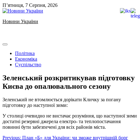
Skip
П’ятниця, 7 Серпня, 2026
to
content
Новини України
Ukrainian news
Політика
Економіка
Суспільство
Зеленський розкритикував підготовку
Києва до опалювального сезону
Зеленський не втомлюється дорікати Кличку за погану
підготовку до наступної зими:
У столиці очевидно не вистачає розуміння, що наступної зими
достатні резервні джерела електро- та теплопостачання
повинні бути забезпечені для всіх районів міста.
Навігація
Previous:
План «Б» для України: чи зможе внутрішній борг