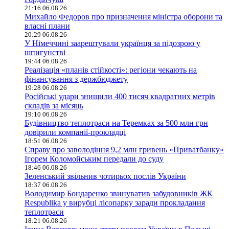
21:16 06.08.26
Михайло Федоров про призначення міністра оборони та
власні плани
20:29 06.08.26
У Німеччині заарештували українця за підозрою у
шпигунстві
19:44 06.08.26
Реалізація «планів стійкості»: регіони чекають на
фінансування з держбюджету
19:28 06.08.26
Російські удари знищили 400 тисяч квадратних метрів
складів за місяць
19:10 06.08.26
Будівництво теплотраси на Теремках за 500 млн грн
довірили компанії-прокладці
18:51 06.08.26
Справу про заволодіння 9,2 млн гривень «Приватбанку»
Ігорем Коломойським передали до суду
18:46 06.08.26
Зеленський звільнив чотирьох послів України
18:37 06.08.26
Володимир Бондаренко звинуватив забудовників ЖК
Respublika у вирубці лісопарку заради прокладання
теплотраси
18:21 06.08.26