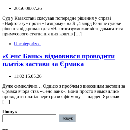
20:56 08.07.26
️Суд у Казахстані скасував попереднє рішення у справі
«Нафтогазу» проти «Газпрому» на $1,4 млрд Раніше судове
рішення відкривало для «Нафтогазу»можливість домагатися
примусового стягнення цих коштів […]
Uncategorized
«Сенс Банк» відмовився проводити
платіж застави за Єрмака
11:02 15.05.26
Дуже символічно… Однією з проблем з внесенням застави за
Єрмака вчора став «Сенс Банк». Вони просто відмовились
проводити платіж через ризик фінмону — нардеп Ярослав
[…]
Пошук
Пошук