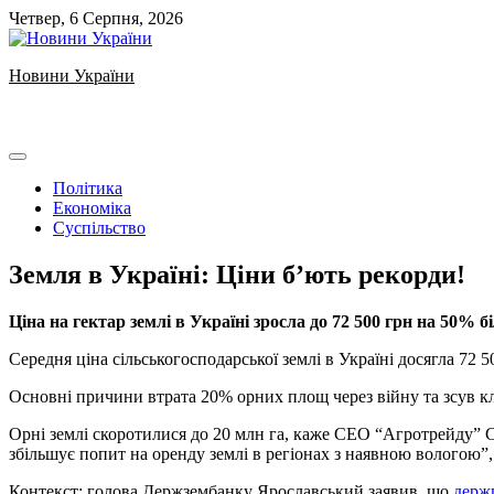
Skip
Четвер, 6 Серпня, 2026
to
content
Новини України
Ukrainian news
Політика
Економіка
Суспільство
Земля в Україні: Ціни б’ють рекорди!
Ціна на гектар землі в Україні зросла до 72 500 грн на 50% б
Середня ціна сільськогосподарської землі в Україні досягла 72 5
Основні причини втрата 20% орних площ через війну та зсув кл
Орні землі скоротилися до 20 млн га, каже СЕО “Агротрейду” С
збільшує попит на оренду землі в регіонах з наявною вологою”, 
Контекст: голова Держзембанку Ярославський заявив, що
держп