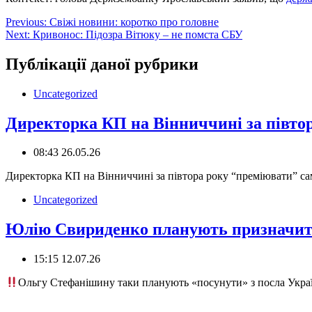
Навігація
Previous:
Свіжі новини: коротко про головне
Next:
Кривонос: Підозра Вітюку – не помста СБУ
записів
Публікації даної рубрики
Uncategorized
Директорка КП на Вінниччині за півто
08:43 26.05.26
Директорка КП на Вінниччині за півтора року “преміювати” сам
Uncategorized
Юлію Свириденко планують призначит
15:15 12.07.26
Ольгу Стефанішину таки планують «посунути» з посла Украї