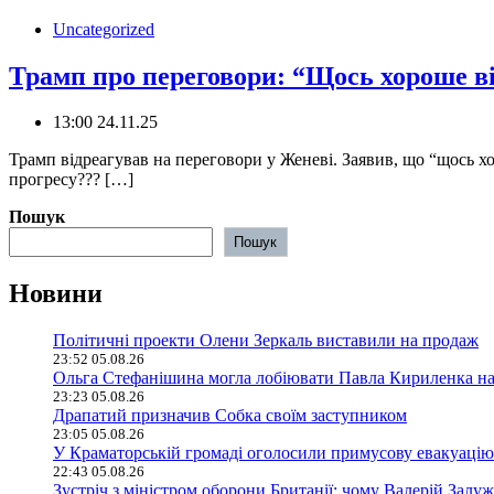
Uncategorized
Трамп про переговори: “Щось хороше в
13:00 24.11.25
Трамп відреагував на переговори у Женеві. Заявив, що “щось х
прогресу??? […]
Пошук
Пошук
Новини
Політичні проекти Олени Зеркаль виставили на продаж
23:52 05.08.26
Ольга Стефанішина могла лобіювати Павла Кириленка н
23:23 05.08.26
Драпатий призначив Собка своїм заступником
23:05 05.08.26
У Краматорській громаді оголосили примусову евакуацію
22:43 05.08.26
Зустріч з міністром оборони Британії: чому Валерій Залуж