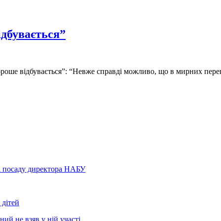
ідбувається”
ороше відбувається”: “Невже справді можливо, що в мирних пере
а посаду директора НАБУ
 дітей
ний не взяв у ній участі