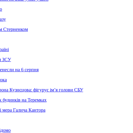
ю
азу
єм Стерненком
раїні
м ЗСУ
енесли на 6 серпня
люка
она Кузнєцова: фігурує ім’я голови СБУ
х будинків на Теремках
ві мера Галича Кантора
ідомо