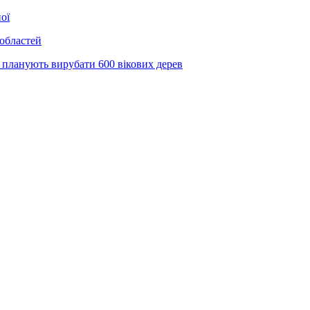
ої
 областей
 планують вирубати 600 вікових дерев