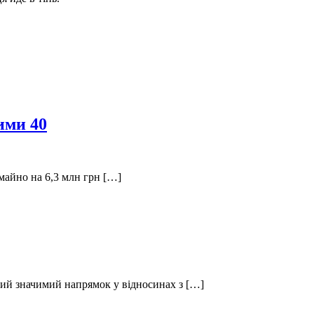
ими 40
майно на 6,3 млн грн […]
вий значимий напрямок у відносинах з […]