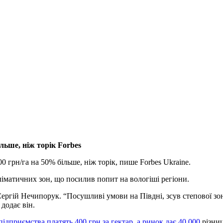
ільше, ніж торік Forbes
00 грн/га на 50% більше, ніж торік, пише Forbes Ukraine.
іматичних зон, що посилив попит на вологіші регіони.
ергій Нечипорук. “Посушливі умови на Півдні, зсув степової зон
додає він.
ідприємства платять 400 грн за гектар, а ринок дає 40 000
різниц