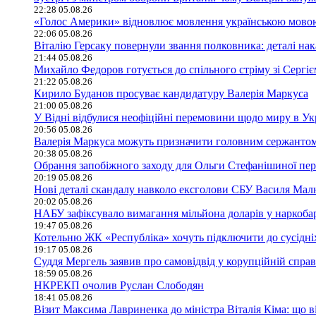
22:28 05.08.26
«Голос Америки» відновлює мовлення українською мово
22:06 05.08.26
Віталію Герсаку повернули звання полковника: деталі нак
21:44 05.08.26
Михайло Федоров готується до спільного стріму зі Сергі
21:22 05.08.26
Кирило Буданов просуває кандидатуру Валерія Маркуса
21:00 05.08.26
У Відні відбулися неофіційні перемовини щодо миру в Ук
20:56 05.08.26
Валерія Маркуса можуть призначити головним сержанто
20:38 05.08.26
Обрання запобіжного заходу для Ольги Стефанішиної пер
20:19 05.08.26
Нові деталі скандалу навколо ексголови СБУ Василя Ма
20:02 05.08.26
НАБУ зафіксувало вимагання мільйона доларів у наркобар
19:47 05.08.26
Котельню ЖК «Республіка» хочуть підключити до сусідні
19:17 05.08.26
Суддя Мергель заявив про самовідвід у корупційній спра
18:59 05.08.26
НКРЕКП очолив Руслан Слободян
18:41 05.08.26
Візит Максима Лавриненка до міністра Віталія Кіма: що в