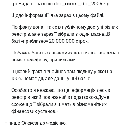
громадян з назвою diia_users_db_2025.zip.
Щодо інформації, яка зараз в цьому файлі.
По факту вона і так є в публічному доступі різних
реестрів, але зараз її зібрали в один масив…В
базі «приблизно» 20 000 000 строк..
Побачив багатьох знайомих політиків є, зокрема і
номер телефону, правильний.
..Цікавий факт я знайшов там людину у якої на
100% немає дії, але данні у цій базі є.
Особисто я вважаю, що це інформація десь з
реестрів який повʼязаний з податковою.Дуже
схоже що її зібрали з шматків різноманітних
фінансових установ.»
– пише Олександр Федієнко.