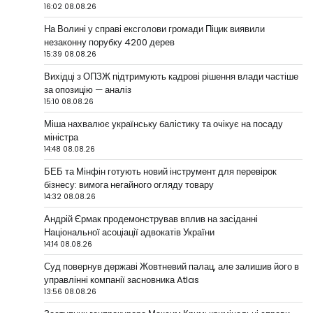
16:02 08.08.26
На Волині у справі ексголови громади Піцик виявили
незаконну порубку 4200 дерев
15:39 08.08.26
Вихідці з ОПЗЖ підтримують кадрові рішення влади частіше
за опозицію — аналіз
15:10 08.08.26
Міша нахвалює українську балістику та очікує на посаду
міністра
14:48 08.08.26
БЕБ та Мінфін готують новий інструмент для перевірок
бізнесу: вимога негайного огляду товару
14:32 08.08.26
Андрій Єрмак продемонстрував вплив на засіданні
Національної асоціації адвокатів України
14:14 08.08.26
Суд повернув державі Жовтневий палац, але залишив його в
управлінні компанії засновника Atlas
13:56 08.08.26