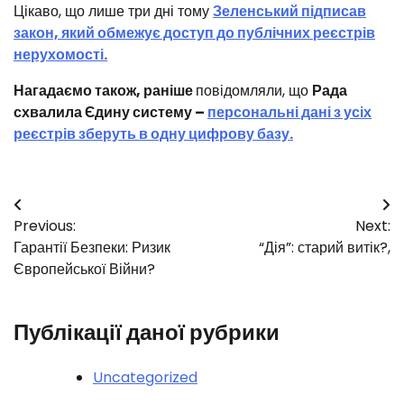
Цікаво, що лише три дні тому
Зеленський підписав
закон, який обмежує доступ до публічних реєстрів
нерухомості.
Нагадаємо також, раніше
повідомляли, що
Рада
схвалила Єдину систему –
персональні дані з усіх
реєстрів зберуть в одну цифрову базу.
Навігація
Previous:
Next:
записів
Гарантії Безпеки: Ризик
“Дія”: старий витік?,
Європейської Війни?
Публікації даної рубрики
Uncategorized