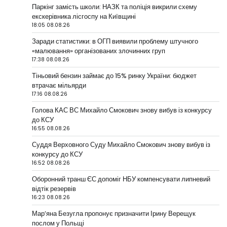
Паркінг замість школи: НАЗК та поліція викрили схему
екскерівника лісгоспу на Київщині
18:05 08.08.26
Заради статистики: в ОГП виявили проблему штучного
«малювання» організованих злочинних груп
17:38 08.08.26
Тіньовий бензин займає до 15% ринку України: бюджет
втрачає мільярди
17:16 08.08.26
Голова КАС ВС Михайло Смокович знову вибув із конкурсу
до КСУ
16:55 08.08.26
Суддя Верховного Суду Михайло Смокович знову вибув із
конкурсу до КСУ
16:52 08.08.26
Оборонний транш ЄС допоміг НБУ компенсувати липневий
відтік резервів
16:23 08.08.26
Мар’яна Безугла пропонує призначити Ірину Верещук
послом у Польщі