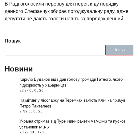
В Раді оголосили перерву для перегляду порядку
денного Стефанчук збирає погоджувальну раду, адже
депутати не дають голоси навіть за порядок денний.
Пошук
Пошук
Новини
Кирило Буданов відвідав голову громади Гатного, якого
підозрюють у хабарництві
22:27 08.08.26
На мітинг у лісопарку на Теремках замість Кличка прибув
Петро Пантелеєв
21:32 08.08.26
Україна отримає від Туреччини ракети ATACMS та пускові
установки MLRS
20:29 08.08.26