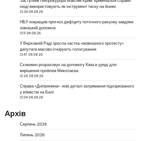
Заступник генпрокурора Максим Крим: кримінальні справи
іноді використовують як інструмент тиску на бізнес
13:34 08.08.26
НБУ покращив прогноз дефіциту поточного рахунку завдяки
зовнішній допомозі
13:11 08.08.26
У Верховній Раді зросла частка «мовчазного протесту»:
депутати масово ігнорують голосування
12:47 08.08.26
Сєнкевич розраховує на допомогу Кіма в уряді для
вирішення проблем Миколаєва
12:26 08.08.26
Справа «Дніпрянина»: нові деталі затримання підозрюваного
у вбивстві на Балі
12:04 08.08.26
Архів
Серпень 2026
Липень 2026