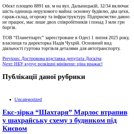
Обєкт площею 8891 кв. м на вул. Дальницькій, 32/34 включає
шість одиниць нерухомого майна: основну будівлю, два цехи,
гараж-склад, огорожу та інфраструктуру. Підприємство давно
не працює, має лише двох співробітників і понад 3 млн грн
боргів.
ТОВ “Планетпартс” зареєстроване в Одесі 1 липня 2025 року,
власниця та директорка Надія Чухрій. Основний вид
діяльності гуртова торгівля деталями для автотранспорту.
Навігація
Previous:
Дострокова відставка депутата Доскіча
Next:
НБУ купує розкішні мінівени: ціна вражає!
записів
Публікації даної рубрики
Uncategorized
Екс-зірка “Шахтаря” Марлос втрапив
у шахрайську схему з будинком під
Києвом