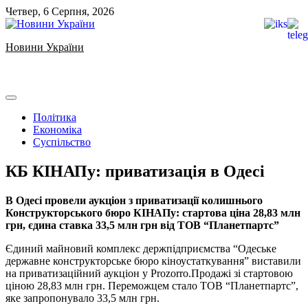
Skip
Четвер, 6 Серпня, 2026
to
content
Новини України
Ukrainian news
Політика
Економіка
Суспільство
КБ КІНАПу: приватизація в Одесі
В Одесі провели аукціон з приватизації колишнього
Конструкторського бюро КІНАПу: стартова ціна 28,83 млн
грн, єдина ставка 33,5 млн грн від ТОВ “Планетпартс”
Єдиний майновий комплекс держпідприємства “Одеське
державне конструкторське бюро кіноустаткування” виставили
на приватизаційний аукціон у Prozorro.Продажі зі стартовою
ціною 28,83 млн грн. Переможцем стало ТОВ “Планетпартс”,
яке запропонувало 33,5 млн грн.