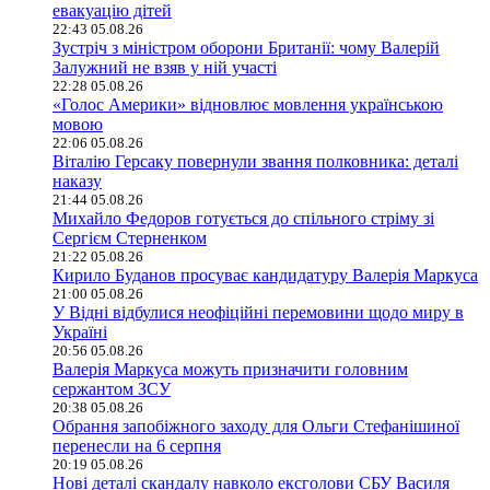
евакуацію дітей
22:43 05.08.26
Зустріч з міністром оборони Британії: чому Валерій
Залужний не взяв у ній участі
22:28 05.08.26
«Голос Америки» відновлює мовлення українською
мовою
22:06 05.08.26
Віталію Герсаку повернули звання полковника: деталі
наказу
21:44 05.08.26
Михайло Федоров готується до спільного стріму зі
Сергієм Стерненком
21:22 05.08.26
Кирило Буданов просуває кандидатуру Валерія Маркуса
21:00 05.08.26
У Відні відбулися неофіційні перемовини щодо миру в
Україні
20:56 05.08.26
Валерія Маркуса можуть призначити головним
сержантом ЗСУ
20:38 05.08.26
Обрання запобіжного заходу для Ольги Стефанішиної
перенесли на 6 серпня
20:19 05.08.26
Нові деталі скандалу навколо ексголови СБУ Василя