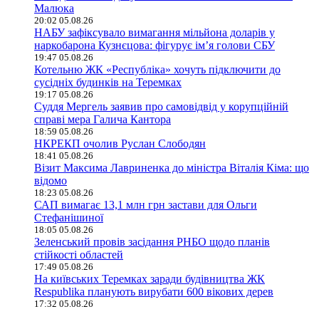
Малюка
20:02 05.08.26
НАБУ зафіксувало вимагання мільйона доларів у
наркобарона Кузнєцова: фігурує ім’я голови СБУ
19:47 05.08.26
Котельню ЖК «Республіка» хочуть підключити до
сусідніх будинків на Теремках
19:17 05.08.26
Суддя Мергель заявив про самовідвід у корупційній
справі мера Галича Кантора
18:59 05.08.26
НКРЕКП очолив Руслан Слободян
18:41 05.08.26
Візит Максима Лавриненка до міністра Віталія Кіма: що
відомо
18:23 05.08.26
САП вимагає 13,1 млн грн застави для Ольги
Стефанішиної
18:05 05.08.26
Зеленський провів засідання РНБО щодо планів
стійкості областей
17:49 05.08.26
На київських Теремках заради будівництва ЖК
Respublika планують вирубати 600 вікових дерев
17:32 05.08.26