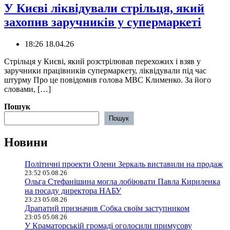
У Києві ліквідували стрільця, який
захопив заручників у супермаркеті
18:26 18.04.26
Стрільця у Києві, який розстрілював перехожих і взяв у
заручники працівників супермаркету, ліквідували під час
штурму Про це повідомив голова МВС Клименко. За його
словами, […]
Пошук
Пошук
Новини
Політичні проекти Олени Зеркаль виставили на продаж
23:52 05.08.26
Ольга Стефанішина могла лобіювати Павла Кириленка
на посаду директора НАБУ
23:23 05.08.26
Драпатий призначив Собка своїм заступником
23:05 05.08.26
У Краматорській громаді оголосили примусову