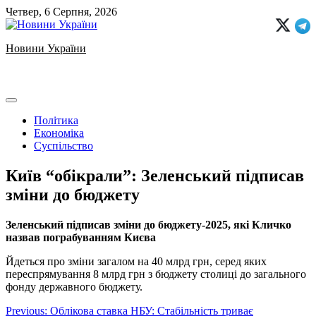
Skip
Четвер, 6 Серпня, 2026
to
content
Новини України
Ukrainian news
Політика
Економіка
Суспільство
Київ “обікрали”: Зеленський підписав
зміни до бюджету
Зеленський підписав зміни до бюджету-2025, які Кличко
назвав пограбуванням Києва
Йдеться про зміни загалом на 40 млрд грн, серед яких
переспрямування 8 млрд грн з бюджету столиці до загального
фонду державного бюджету.
Навігація
Previous:
Облікова ставка НБУ: Стабільність триває