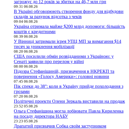
загрожує до 12 років за збитки на 46,7 млн грн
09:31 06.08.26
В Україні обговорюють створення фонду для відбудови
складів за рахунок відсотка з чеків
09:04 06.08.26
Україна отримала майже $200 млрд допомоги: більшість
коштів є кредитними
08:39 06.08.26
У Вінниці затримали ієрея УПЦ МП за вимагання $14
тисяч за уникнення мобілізації
08:20 06.08.26
США посилили обмін розвідданими з Україною: у
Сенаті заявили про перелом у війні
08:00 06.08.26
Підозра Стефанішиній, призначення в НКРЕКП та
повернення «Голосу Америки»: головні новини
07:45 06.08.26
Пік спеки до 38°: коли в Україну прийде похолодання з
грозами
07:20 06.08.26
Політичні проекти Олени Зеркаль виставили на продаж
23:52 05.08.26
Ольга Стефанішина могла лобіювати Павла Кириленка
на посаду директора НАБУ
23:23 05.08.26
Драпатий призначив Собка своїм заступником