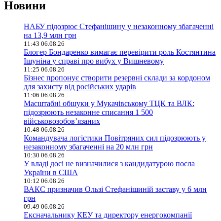
Новини
НАБУ підозрює Стефанішину у незаконному збагаченні
на 13,9 млн грн
11:43 06.08.26
Блогер Бондаренко вимагає перевірити роль Костянтина
Ішуніна у справі про вибух у Вишневому
11:25 06.08.26
Бізнес пропонує створити резервні склади за кордоном
для захисту від російських ударів
11:06 06.08.26
Масштабні обшуки у Мукачівському ТЦК та ВЛК:
підозрюють незаконне списання 1 500
військовозобов’язаних
10:48 06.08.26
Командувача логістики Повітряних сил підозрюють у
незаконному збагаченні на 20 млн грн
10:30 06.08.26
У владі досі не визначилися з кандидатурою посла
України в США
10:12 06.08.26
ВАКС призначив Ользі Стефанішиній заставу у 6 млн
грн
09:49 06.08.26
Ексначальнику КЕУ та директору енергокомпанії