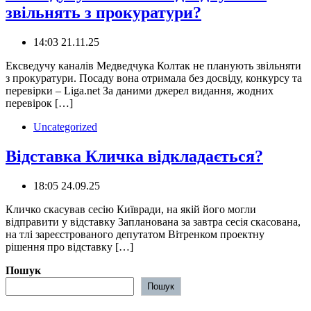
звільнять з прокуратури?
14:03 21.11.25
Ексведучу каналів Медведчука Колтак не планують звільняти
з прокуратури. Посаду вона отримала без досвіду, конкурсу та
перевірки – Liga.net За даними джерел видання, жодних
перевірок […]
Uncategorized
Відставка Кличка відкладається?
18:05 24.09.25
️Кличко скасував сесію Київради, на якій його могли
відправити у відставку Запланована за завтра сесія скасована,
на тлі зареєстрованого депутатом Вітренком проектну
рішення про відставку […]
Пошук
Пошук