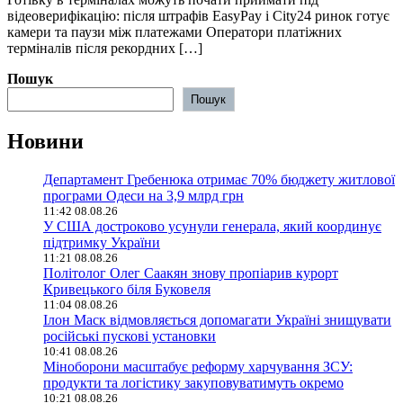
відеоверифікацію: після штрафів EasyPay і City24 ринок готує
камери та паузи між платежами ️Оператори платіжних
терміналів після рекордних […]
Пошук
Пошук
Новини
Департамент Гребенюка отримає 70% бюджету житлової
програми Одеси на 3,9 млрд грн
11:42 08.08.26
У США достроково усунули генерала, який координує
підтримку України
11:21 08.08.26
Політолог Олег Саакян знову пропіарив курорт
Кривецького біля Буковеля
11:04 08.08.26
Ілон Маск відмовляється допомагати Україні знищувати
російські пускові установки
10:41 08.08.26
Міноборони масштабує реформу харчування ЗСУ:
продукти та логістику закуповуватимуть окремо
10:21 08.08.26