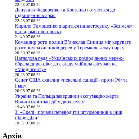
22:53 07.08.26
Депутати Федоренко та Костенко готуються до
підвищення в армії
22:28 07.08.26
Кирило Тимошенко піариться на застосунку «Без меж»:
що відомо про проєкт
21:49 07.08.26
Командир роти поліції В’ячеслав Синиця міг керувати
розгоном захисників дерев у Теремківському парку
20:39 07.08.26
Наглядова рада «Українських розподільних мереж»
обрала дирекцію: до складу увійшла фігурантка
«Міндічгейту»
20:23 07.08.26
Сенат США схвалив «пекельні санкції» проти РФ та
Ірану
20:06 07.08.26
Україна та Польща завершили ексгумацію жертв
Волинської трагедії у двох селах
19:48 07.08.26
Зі «Скелі» почали переводити штурмовиків в інші
підрозділи
19:37 07.08.26
Архів