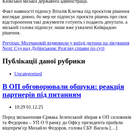
Київської міської державної адміністрації.
Факт наявності підпису Віталія Кличка під проєктом рішення
виглядає дивно, бо мер не підписує проєкти рішень про своє
відсторонення такі документи готують і подають депутати, а
міський голова підписує лише вже ухвалені Київрадою
рішення.
Навігація
Previous:
Молчановій відмовили у виїзді дитини на лікування
Next:
Суд над Дубінським: Розгляд справи по суті
записів
Публікації даної рубрики
Uncategorized
В ОП обговорювали обшуки: реакція
партнерів під питанням
10:29 01.12.25
Перед звільненням Єрмака Зеленський збирав в ОП силовиків
та Федорова – УП О 9 ранку до Офісу президента прибули
віцепрем’єр Михайло Федоров, голова СБУ Василь […]