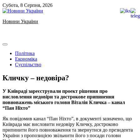
Skip
Субота, 8 Серпня, 2026
to
content
Новини України
Ukrainian news
Політика
Економіка
Суспільство
Кличку – недовіра?
У Київраді зареєстрували проект рішення про
висловлення недовіри та дострокове припинення
повноважень міського голови Віталія Кличка – канал
“Пан Ніхто”
Як повідомив канал “Пан Ніхто”, в документі зазначено, що
Київрада має висловити недовіру Кличку, достроково
припинити його повноваження та звернутися до президента
України з пропозицією звільнити його з посади голови