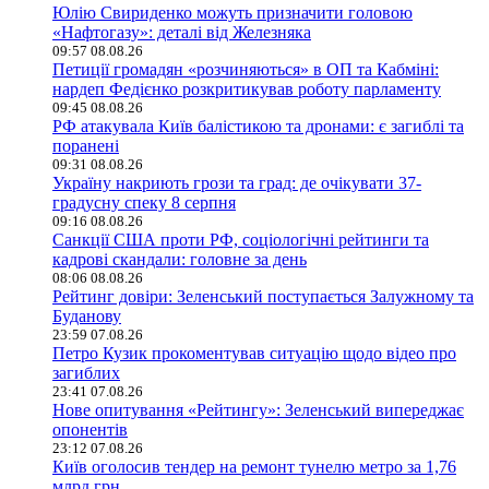
Юлію Свириденко можуть призначити головою
«Нафтогазу»: деталі від Железняка
09:57 08.08.26
Петиції громадян «розчиняються» в ОП та Кабміні:
нардеп Федієнко розкритикував роботу парламенту
09:45 08.08.26
РФ атакувала Київ балістикою та дронами: є загиблі та
поранені
09:31 08.08.26
Україну накриють грози та град: де очікувати 37-
градусну спеку 8 серпня
09:16 08.08.26
Санкції США проти РФ, соціологічні рейтинги та
кадрові скандали: головне за день
08:06 08.08.26
Рейтинг довіри: Зеленський поступається Залужному та
Буданову
23:59 07.08.26
Петро Кузик прокоментував ситуацію щодо відео про
загиблих
23:41 07.08.26
Нове опитування «Рейтингу»: Зеленський випереджає
опонентів
23:12 07.08.26
Київ оголосив тендер на ремонт тунелю метро за 1,76
млрд грн