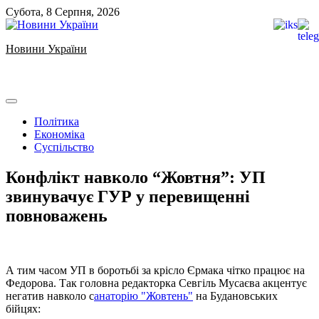
Skip
Субота, 8 Серпня, 2026
to
content
Новини України
Ukrainian news
Політика
Економіка
Суспільство
Конфлікт навколо “Жовтня”: УП
звинувачує ГУР у перевищенні
повноважень
А тим часом УП в боротьбі за крісло Єрмака чітко працює на
Федорова. Так головна редакторка Севгіль Мусаєва акцентує
негатив навколо с
анаторію "Жовтень"
на Будановських
бійцях: