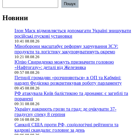
Пошук
Новини
Ілон Маск відмовляється допомагати Україні знищувати
російські пускові установки
10:41 08.08.26
Міноборони масштабує реформу харчування ЗСУ:
продукти та логістику закуповуватимуть окремо
10:21 08.08.26
Юлію Свириденко можуть призначити головою
«Нафтогазу»: деталі від Железняка
09:57 08.08.26
Петиції громадян «розчиняються» в ОП та Кабміні:
нардеп Федієнко розкритикував роботу парламенту
09:45 08.08.26
РФ атакувала Київ балістикою та дронами: є загиблі та
поранені
09:31 08.08.26
Україну накриють грози та град: де очікувати 37-
градусну спеку 8 серпня
09:16 08.08.26
Санкції США проти РФ, соціологічні рейтинги та
кадрові скандали: головне за день