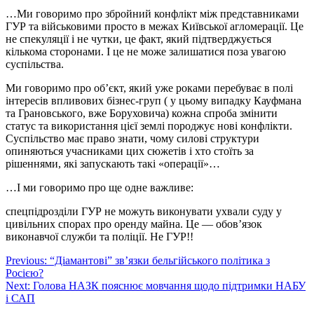
…Ми говоримо про збройний конфлікт між представниками
ГУР та військовими просто в межах Київської агломерації. Це
не спекуляції і не чутки, це факт, який підтверджується
кількома сторонами. І це не може залишатися поза увагою
суспільства.
Ми говоримо про об’єкт, який уже роками перебуває в полі
інтересів впливових бізнес-груп ( у цьому випадку Кауфмана
та Грановського, вже Боруховича) кожна спроба змінити
статус та використання цієї землі породжує нові конфлікти.
Суспільство має право знати, чому силові структури
опиняються учасниками цих сюжетів і хто стоїть за
рішеннями, які запускають такі «операції»…
…І ми говоримо про ще одне важливе:
спецпідрозділи ГУР не можуть виконувати ухвали суду у
цивільних спорах про оренду майна. Це — обов’язок
виконавчої служби та поліції. Не ГУР!!
Навігація
Previous:
“Діамантові” зв’язки бельгійського політика з
Росією?
записів
Next:
Голова НАЗК пояснює мовчання щодо підтримки НАБУ
і САП