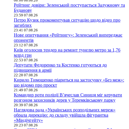
08:06 08.08.26
Рейтинг довіри: Зеленський поступається Залужному та
Буданову
23:59 07.08.26
Петро Кузик прокоментував ситуацію щодо відео про
загиблих
23:41 07.08.26
Нове опитування «Рейтингу»: Зеленський випереджає
опонентів
23:12 07.08.26
Київ оголосив тендер на ремонт тунелю метро за 1,76
млрд грн
22:53 07.08.26
Депутати Федоренко та Костенко готуються до
підвищення в армії
22:28 07.08.26
Кирило Тимошенко піариться на застосунку «Без меж»:
що відомо про проєкт
21:49 07.08.26
Командир роти поліції В’ячеслав Синиця міг керувати
розгоном захисників дерев у Теремківському парку
20:39 07.08.26
Наглядова рада «Українських розподільних мереж»
обрала дирекцію: до складу увійшла фігурантка
«Міндічгейту»
20:23 07.08.26