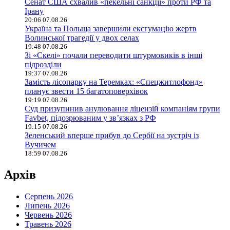
Сенат США схвалив «пекельні санкції» проти РФ та
Ірану
20:06 07.08.26
Україна та Польща завершили ексгумацію жертв
Волинської трагедії у двох селах
19:48 07.08.26
Зі «Скелі» почали переводити штурмовиків в інші
підрозділи
19:37 07.08.26
Замість лісопарку на Теремках: «Спецжитлофонд»
планує звести 15 багатоповерхівок
19:19 07.08.26
Суд призупинив анулювання ліцензій компаніям групи
Favbet, підозрюваним у зв’язках з РФ
19:15 07.08.26
Зеленський вперше прибув до Сербії на зустріч із
Вучичем
18:59 07.08.26
Архів
Серпень 2026
Липень 2026
Червень 2026
Травень 2026