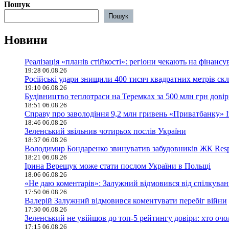
Пошук
Пошук
Новини
Реалізація «планів стійкості»: регіони чекають на фінан
19:28 06.08.26
Російські удари знищили 400 тисяч квадратних метрів скла
19:10 06.08.26
Будівництво теплотраси на Теремках за 500 млн грн дові
18:51 06.08.26
Справу про заволодіння 9,2 млн гривень «Приватбанку» 
18:46 06.08.26
Зеленський звільнив чотирьох послів України
18:37 06.08.26
Володимир Бондаренко звинуватив забудовників ЖК Respu
18:21 06.08.26
Ірина Верещук може стати послом України в Польщі
18:06 06.08.26
«Не даю коментарів»: Залужний відмовився від спілкува
17:50 06.08.26
Валерій Залужний відмовився коментувати перебіг війни
17:30 06.08.26
Зеленський не увійшов до топ-5 рейтингу довіри: хто оч
17:15 06.08.26