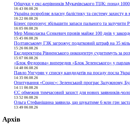
Обшуки у екс-керівників Мукачівського ТЦК: понад 1000 
16:43 06.08.26
Україна розробляє власну балістику та систему захисту 
16:22 06.08.26
Бізнес пропонує збільшити запаси пального та залучити 
16:05 06.08.26
Мер Миколаєва Сєнкевич провів майже 100 днів у закорд
15:45 06.08.26
Полтавському ГЗК загрожує податковий штраф на 35 міль
15:26 06.08.26
Ексдиректора Рівненського онкоцентру судитимуть за ро
15:07 06.08.26
«Блок Федорова» випередив «Блок Зеленського» у парла
14:48 06.08.26
Павло Унгурян у списку кандидатів на посаду посла Укра
14:35 06.08.26
Опитування «Социс»: Зеленський програє Залужному, Буд
14:11 06.08.26
ЄС обмежив тимчасовий захист для нових заявників-чолов
13:52 06.08.26
Ольга Стефанішина заявила, що шукатиме 6 млн грн заст
13:49 06.08.26
Архів