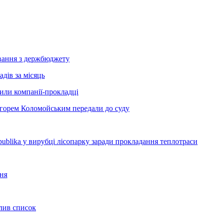
сування з держбюджету
дів за місяць
рили компанії-прокладці
Ігорем Коломойським передали до суду
blika у вирубці лісопарку заради прокладання теплотраси
ння
олив список