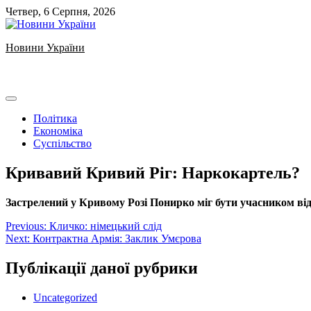
Skip
Четвер, 6 Серпня, 2026
to
content
Новини України
Ukrainian news
Політика
Економіка
Суспільство
Кривавий Кривий Ріг: Наркокартель?
Застрелений у Кривому Розі Понирко міг бути учасником в
Навігація
Previous:
Кличко: німецький слід
Next:
Контрактна Армія: Заклик Умєрова
записів
Публікації даної рубрики
Uncategorized