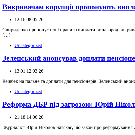
Викривачам корупції пропонують виплач
12:16 08.05.26
️Свириденко пропонує нові правила виплати винагород викривач
[…]
Uncategorized
Зеленський анонсував доплати пенсіон
13:01 12.03.26
Кешбек на пальне та доплати для пенсіонерів: Зеленський анон
Uncategorized
Реформа ДБР під загрозою: Юрій Ніколо
21:18 14.06.26
️ Журналіст Юрій Ніколов натякає, що закон про реформування Д