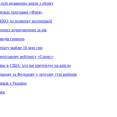
осіб незаконно зняли з обліку
в межах програми «Фрея»
РНБО до розвитку когенерації
онних відрядженнях за рік
ярдів гривень
зтрату майже 16 млн грн
ментському рейтингу «Социс»
їни в США: хто ще претендує на крісло
анову та Федорову у другому турі виборів
іків з України
ави