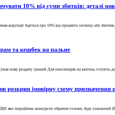
увати 10% від суми збитків: деталі нов
ам корупції: йдеться про 10% від предмета злочину або збитків,
ерам та кешбек на пальне
сував нову роздачу грошей Для пенсіонерів на квітень готують 
в розкрив імовірну схему призначення н
БР, яке передбачає конкурсне обрання голови, буде ухвалений ВР