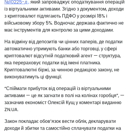
№10225-д ,
який запроваджує оподаткування операцій
із віртуальними активами. Згідно з документом, доходи
з криптовалют підлягають ПДФО у розмірі 18% і
військовому збору 5%. Водночас держава фактично не
має інструментів для контролю за цими доходами.
На відміну від депозитів чи цінних паперів, де податки
автоматично утримують банки або торговці, у сфері
криптовалют відсутній податковий агент — структура,
яка перераховує податки від імені платника.
Криптовалютні біржі, за чинною редакцією закону, не
виконуватимуть ці функції.
“Спіймати прибуток від операцій із віртуальними
активами — це як загнати в полі на колінах горобця”, —
зазначив економіст Олексій Кущ у коментарі виданню
ZN.UA.
Закон покладає обов’язок вести облік, декларувати
доходи й збитки та самостійно сплачувати податки на