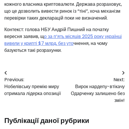
кожного власника криптовалюти. Держава розраховує,
що це дозволить вивести ринок із “тіні”, хоча механізм
перевірки таких декларацій поки не визначений.
️Контекст: голова НБУ Андрій Пишний на початку
вересня заявив, щ
о за п’ять місяців 2025 року українці
вивели у крипті $7 млрд, без уто
чнення, на чому
базуються такі розрахунки.
Навігація
Previous:
Next:
записів
Нобелівську премію миру
Вирок нардепу-втікачу
отримала лідерка опозиції
Одарченку залишено без
змін!
Публікації даної рубрики