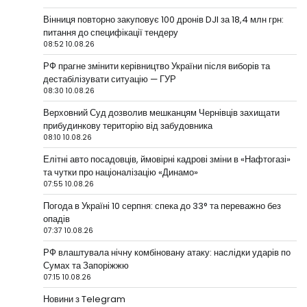
Вінниця повторно закуповує 100 дронів DJI за 18,4 млн грн:
питання до специфікації тендеру
08:52 10.08.26
РФ прагне змінити керівництво України після виборів та
дестабілізувати ситуацію — ГУР
08:30 10.08.26
Верховний Суд дозволив мешканцям Чернівців захищати
прибудинкову територію від забудовника
08:10 10.08.26
Елітні авто посадовців, ймовірні кадрові зміни в «Нафтогазі»
та чутки про націоналізацію «Динамо»
07:55 10.08.26
Погода в Україні 10 серпня: спека до 33° та переважно без
опадів
07:37 10.08.26
РФ влаштувала нічну комбіновану атаку: наслідки ударів по
Сумах та Запоріжжю
07:15 10.08.26
Новини з Telegram