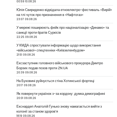
00:59 10.08.26
Юлія Свириденко відвідала етноелектро-фестиваль «Вирій»
на тлі чуток про призначення в «Нафтогаз»
23:07 09.08.26
У мережі поширюють фейк про націоналізацію «Динамо» та
санкції проти братів Суркісів
22:25 09.08.26
У КМДА спростували інформацію щодо використання
«військової» спецтехніки «Київзеленбудом»
21:51 09.08.26
Ексзаступник головного військового прокурора Дмитро
Борзих подав позов проти ZN.UA
20:39 09.08.26
На Буковині руйнується стіна Хотинської фортеці
20:17 09.08.26
Як повернути українок з-за кордону: думка демографині
20:01 09.08.26
Екснардеп Анатолій Гунько знову намагається вийти з
колонії за станом здоров’я
18:19 09.08.26