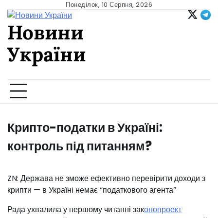
Skip
Понеділок, 10 Серпня, 2026
to
Новини
content
України
Ukrainian news
Крипто-податки в Україні:
контроль під питанням?
️️‍️ZN: Держава не зможе ефективно перевірити доходи з
крипти — в Україні немає “податкового агента”
Рада ухвалила у першому читанні зак
онопроект