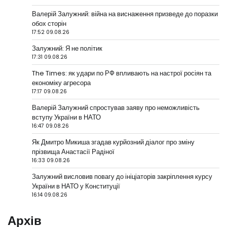
Валерій Залужний: війна на виснаження призведе до поразки
обох сторін
17:52 09.08.26
Залужний: Я не політик
17:31 09.08.26
The Times: як удари по РФ впливають на настрої росіян та
економіку агресора
17:17 09.08.26
Валерій Залужний спростував заяву про неможливість
вступу України в НАТО
16:47 09.08.26
Як Дмитро Микиша згадав курйозний діалог про зміну
прізвища Анастасії Радіної
16:33 09.08.26
Залужний висловив повагу до ініціаторів закріплення курсу
України в НАТО у Конституції
16:14 09.08.26
Архів