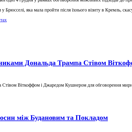
у Брюсселі, яка мала пройти після їхнього візиту в Кремль, скас
атах
радниками Дональда Трампа Стівом Вітко
мпа Стівом Віткоффом і Джаредом Кушнером для обговорення мир
носин між Будановим та Покладом