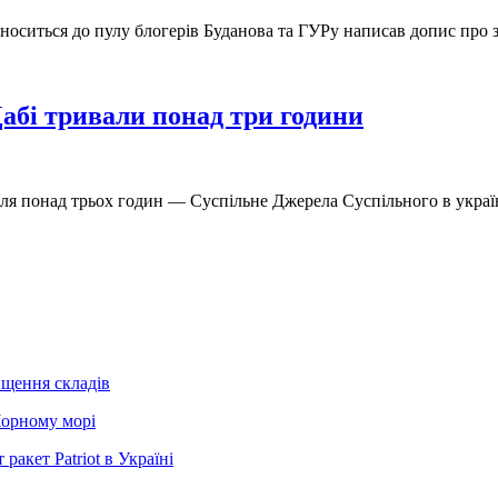
дноситься до пулу блогерів Буданова та ГУРу написав допис про
абі тривали понад три години
ля понад трьох годин — Суспільне Джерела Суспільного в україн
ищення складів
Чорному морі
ракет Patriot в Україні