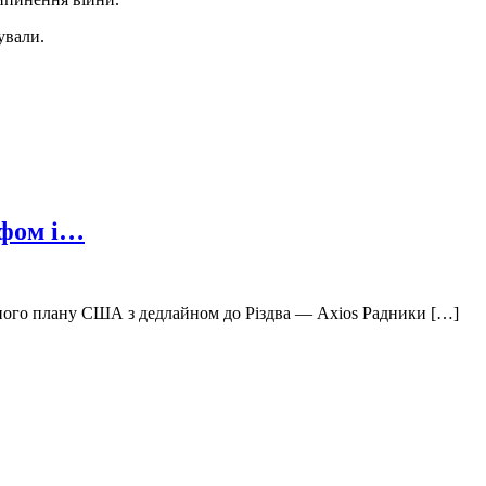
ували.
ффом і…
ного плану США з дедлайном до Різдва — Axios ‍Радники […]