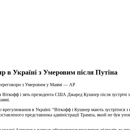
р в Україні з Умеровим після Путіна
а переговори з Умеровим у Маямі — AP
ен Віткофф і зять президента США Джаред Кушнер після зустріч
аямі.
о врегулювання в Україні: “Віткофф і Кушнер мають зустрітися
оставленого представника адміністрації Трампа, який не був уп
 сьогодні 4 грудня у рамках обговорення можливих підходів до п