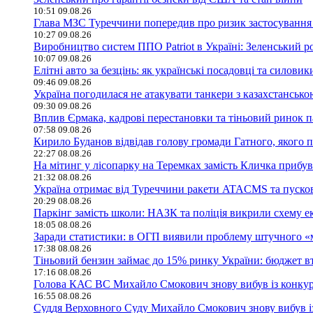
10:51 09.08.26
Глава МЗС Туреччини попередив про ризик застосування 
10:27 09.08.26
Виробництво систем ППО Patriot в Україні: Зеленський р
10:07 09.08.26
Елітні авто за безцінь: як українські посадовці та сило
09:46 09.08.26
Україна погодилася не атакувати танкери з казахстанськ
09:30 09.08.26
Вплив Єрмака, кадрові перестановки та тіньовий ринок п
07:58 09.08.26
Кирило Буданов відвідав голову громади Гатного, якого 
22:27 08.08.26
На мітинг у лісопарку на Теремках замість Кличка прибу
21:32 08.08.26
Україна отримає від Туреччини ракети ATACMS та пуск
20:29 08.08.26
Паркінг замість школи: НАЗК та поліція викрили схему е
18:05 08.08.26
Заради статистики: в ОГП виявили проблему штучного «
17:38 08.08.26
Тіньовий бензин займає до 15% ринку України: бюджет в
17:16 08.08.26
Голова КАС ВС Михайло Смокович знову вибув із конку
16:55 08.08.26
Суддя Верховного Суду Михайло Смокович знову вибув і