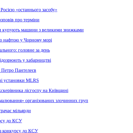
Росією «останнього засобу»
озповів про терміни
вики купують машини з великими знижками
ою нафтою у Чорному морі
ального: головне за день
підозрюють у хабарництві
в Петро Пантелеєв
ові установки MLRS
кскерівника лісгоспу на Київщині
малювання» організованих злочинних груп
трачає мільярди
рсу до КСУ
з конкурсу до КСУ