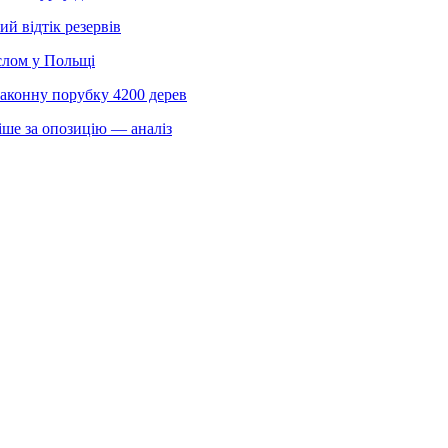
 відтік резервів
слом у Польщі
законну порубку 4200 дерев
іше за опозицію — аналіз