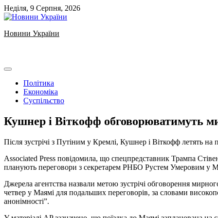
Skip
Неділя, 9 Серпня, 2026
to
content
Новини України
Ukrainian news
Політика
Економіка
Суспільство
Кушнер і Віткофф обговорюватимуть ми
Після зустрічі з Путіним у Кремлі, Кушнер і Віткофф летять н
Associated Press повідомила, що спецпредставник Трампа Стів
планують переговори з секретарем РНБО Рустем Умеровим у М
Джерела агентства назвали метою зустрічі обговорення мирног
четвер у Маямі для подальших переговорів, за словами високоп
анонімності”.
У матеріалі AP зазначено, що поїздка до Маямі запланована на