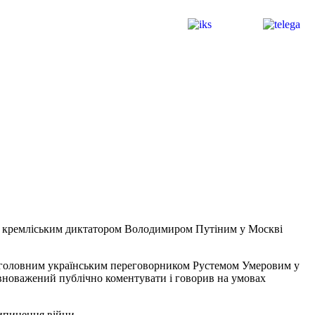
і з кремліським диктатором Володимиром Путіним у Москві
 з головним українським переговорником Рустемом Умеровим у
овноважений публічно коментувати і говорив на умовах
рипинення війни.