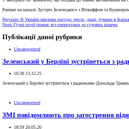
Раніше на каналі: Зустріч Зеленського з Віткоффом та Кушнером 
Навігація
Previous:
В Україні мінлива погода: тепло, дощі, тумани в Карп
Next:
Гучні події тижня: від енергетики до судових рішень
записів
Публікації даної рубрики
Uncategorized
Зеленський у Берліні зустрінеться з 
10:30 13.12.25
Зеленський у Берліні зустрінеться з радниками Дональда Тра
Uncategorized
ЗМІ повідомляють про загострення від
18:59 20.05.26