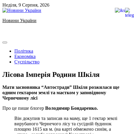
Skip
Неділя, 9 Серпня, 2026
to
content
Новини України
Ukrainian news
Політика
Економіка
Суспільство
Лісова Імперія Родини Шкіля
Мати засновника “Автостради” Шкіля розжилася ще
одним гектаром землі та маєтком у заповідному
Чернечному лісі
Про це пише блогер
Володимир Бондаренко.
Він докупив та записав на маму, ще 1 гектар землі
вирубаного Чернечого лісу та сусідній будинок
площею 1615 кв м. (на карті обмежено синім, а