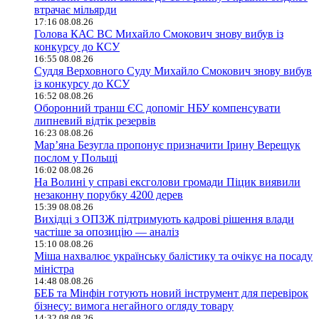
втрачає мільярди
17:16 08.08.26
Голова КАС ВС Михайло Смокович знову вибув із
конкурсу до КСУ
16:55 08.08.26
Суддя Верховного Суду Михайло Смокович знову вибув
із конкурсу до КСУ
16:52 08.08.26
Оборонний транш ЄС допоміг НБУ компенсувати
липневий відтік резервів
16:23 08.08.26
Мар’яна Безугла пропонує призначити Ірину Верещук
послом у Польщі
16:02 08.08.26
На Волині у справі ексголови громади Піцик виявили
незаконну порубку 4200 дерев
15:39 08.08.26
Вихідці з ОПЗЖ підтримують кадрові рішення влади
частіше за опозицію — аналіз
15:10 08.08.26
Міша нахвалює українську балістику та очікує на посаду
міністра
14:48 08.08.26
БЕБ та Мінфін готують новий інструмент для перевірок
бізнесу: вимога негайного огляду товару
14:32 08.08.26