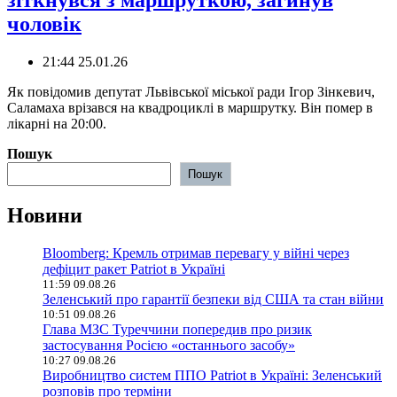
зіткнувся з маршруткою, загинув
чоловік
21:44 25.01.26
Як повідомив депутат Львівської міської ради Ігор Зінкевич,
Саламаха врізався на квадроциклі в маршрутку. Він помер в
лікарні на 20:00.
Пошук
Пошук
Новини
Bloomberg: Кремль отримав перевагу у війні через
дефіцит ракет Patriot в Україні
11:59 09.08.26
Зеленський про гарантії безпеки від США та стан війни
10:51 09.08.26
Глава МЗС Туреччини попередив про ризик
застосування Росією «останнього засобу»
10:27 09.08.26
Виробництво систем ППО Patriot в Україні: Зеленський
розповів про терміни