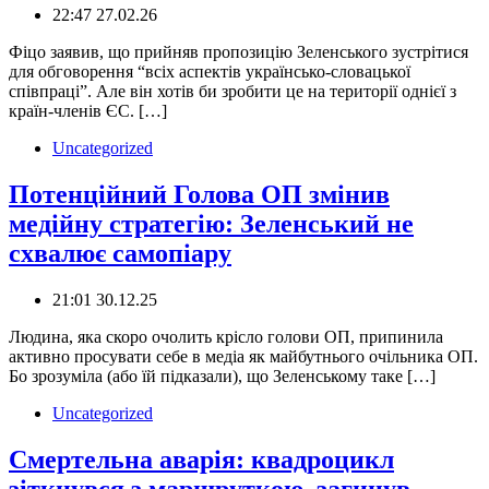
22:47 27.02.26
Фіцо заявив, що прийняв пропозицію Зеленського зустрітися
для обговорення “всіх аспектів українсько-словацької
співпраці”. Але він хотів би зробити це на території однієї з
країн-членів ЄС. […]
Uncategorized
Потенційний Голова ОП змінив
медійну стратегію: Зеленський не
схвалює самопіару
21:01 30.12.25
Людина, яка скоро очолить крісло голови ОП, припинила
активно просувати себе в медіа як майбутнього очільника ОП.
Бо зрозуміла (або їй підказали), що Зеленському таке […]
Uncategorized
Смертельна аварія: квадроцикл