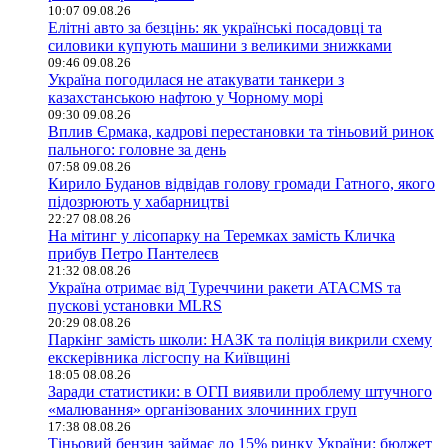
10:07 09.08.26
Елітні авто за безцінь: як українські посадовці та
силовики купують машини з великими знижками
09:46 09.08.26
Україна погодилася не атакувати танкери з
казахстанською нафтою у Чорному морі
09:30 09.08.26
Вплив Єрмака, кадрові перестановки та тіньовий ринок
пального: головне за день
07:58 09.08.26
Кирило Буданов відвідав голову громади Гатного, якого
підозрюють у хабарництві
22:27 08.08.26
На мітинг у лісопарку на Теремках замість Кличка
прибув Петро Пантелеєв
21:32 08.08.26
Україна отримає від Туреччини ракети ATACMS та
пускові установки MLRS
20:29 08.08.26
Паркінг замість школи: НАЗК та поліція викрили схему
екскерівника лісгоспу на Київщині
18:05 08.08.26
Заради статистики: в ОГП виявили проблему штучного
«малювання» організованих злочинних груп
17:38 08.08.26
Тіньовий бензин займає до 15% ринку України: бюджет