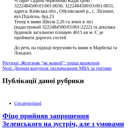
«стара» садиба червоним) Кадастрові :
3222484500:03:001:0036; 3222484500:03:001:0031,
адреса: Київська обл., Обухівський р., с. Лісники,
вул.Підлісна, буд.23
Тепер в мами Шкіля 2,26 га землі в лісі
(кадастровий 3222484500:03:001:2222) та декілька
будинків загальною площею 4615 кв м. Є де
приймати дорогих гостей
До речі, на підході нерухомість мами в Марбельї та
Лондоні.
Навігація
Previous:
Железняк “як живий”: перші враження
Next:
Дронна корупція: ексначальник МВА за ґратами
записів
Публікації даної рубрики
Uncategorized
Фіцо прийняв запрошення
Зеленського на зустріч, але з умовами