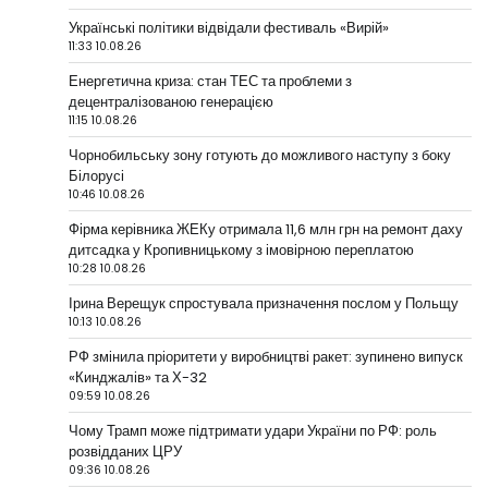
Українські політики відвідали фестиваль «Вирій»
11:33 10.08.26
Енергетична криза: стан ТЕС та проблеми з
децентралізованою генерацією
11:15 10.08.26
Чорнобильську зону готують до можливого наступу з боку
Білорусі
10:46 10.08.26
Фірма керівника ЖЕКу отримала 11,6 млн грн на ремонт даху
дитсадка у Кропивницькому з імовірною переплатою
10:28 10.08.26
Ірина Верещук спростувала призначення послом у Польщу
10:13 10.08.26
РФ змінила пріоритети у виробництві ракет: зупинено випуск
«Кинджалів» та Х-32
09:59 10.08.26
Чому Трамп може підтримати удари України по РФ: роль
розвідданих ЦРУ
09:36 10.08.26