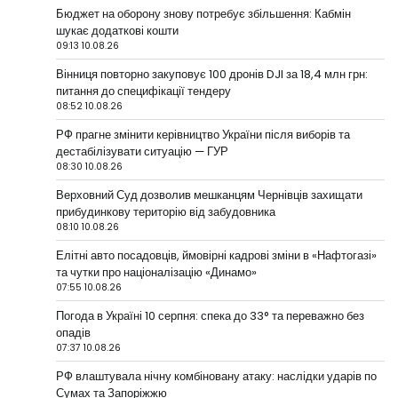
Бюджет на оборону знову потребує збільшення: Кабмін
шукає додаткові кошти
09:13 10.08.26
Вінниця повторно закуповує 100 дронів DJI за 18,4 млн грн:
питання до специфікації тендеру
08:52 10.08.26
РФ прагне змінити керівництво України після виборів та
дестабілізувати ситуацію — ГУР
08:30 10.08.26
Верховний Суд дозволив мешканцям Чернівців захищати
прибудинкову територію від забудовника
08:10 10.08.26
Елітні авто посадовців, ймовірні кадрові зміни в «Нафтогазі»
та чутки про націоналізацію «Динамо»
07:55 10.08.26
Погода в Україні 10 серпня: спека до 33° та переважно без
опадів
07:37 10.08.26
РФ влаштувала нічну комбіновану атаку: наслідки ударів по
Сумах та Запоріжжю