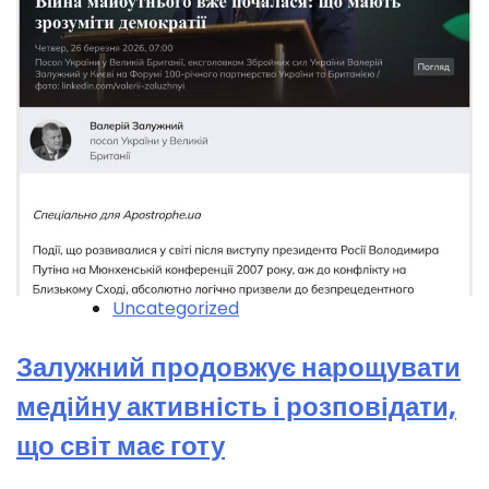
Uncategorized
Залужний продовжує нарощувати
медійну активність і розповідати,
що світ має готу