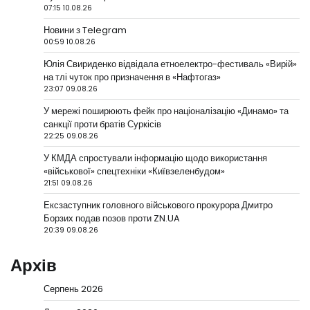
07:15 10.08.26
Новини з Telegram
00:59 10.08.26
Юлія Свириденко відвідала етноелектро-фестиваль «Вирій»
на тлі чуток про призначення в «Нафтогаз»
23:07 09.08.26
У мережі поширюють фейк про націоналізацію «Динамо» та
санкції проти братів Суркісів
22:25 09.08.26
У КМДА спростували інформацію щодо використання
«військової» спецтехніки «Київзеленбудом»
21:51 09.08.26
Ексзаступник головного військового прокурора Дмитро
Борзих подав позов проти ZN.UA
20:39 09.08.26
Архів
Серпень 2026