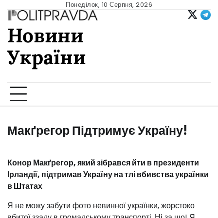
Skip
Понеділок, 10 Серпня, 2026
to
Новини
content
України
Ukrainian news
Макґрегор Підтримує Україну!
Конор Макґрегор, який зібрався йти в президенти
Ірландії, підтримав Україну на тлі вбивства українки
в Штатах
Я не можу забути фото невинної українки, жорстоко
вбитої ззаду в громадському транспорті. Ні за що! Я