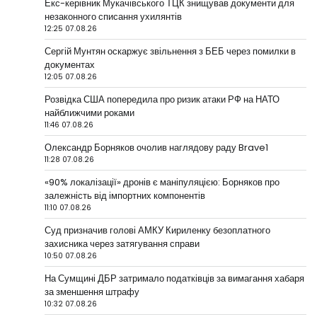
Екс-керівник Мукачівського ТЦК знищував документи для
незаконного списання ухилянтів
12:25 07.08.26
Сергій Мунтян оскаржує звільнення з БЕБ через помилки в
документах
12:05 07.08.26
Розвідка США попередила про ризик атаки РФ на НАТО
найближчими роками
11:46 07.08.26
Олександр Борняков очолив наглядову раду Brave1
11:28 07.08.26
«90% локалізації» дронів є маніпуляцією: Борняков про
залежність від імпортних компонентів
11:10 07.08.26
Суд призначив голові АМКУ Кириленку безоплатного
захисника через затягування справи
10:50 07.08.26
На Сумщині ДБР затримало податківців за вимагання хабаря
за зменшення штрафу
10:32 07.08.26