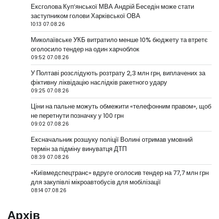
Ексголова Купʼянської МВА Андрій Беседін може стати
заступником голови Харківської ОВА
10:13 07.08.26
Миколаївське УКБ витратило менше 10% бюджету та втретє
оголосило тендер на один харчоблок
09:52 07.08.26
У Полтаві розслідують розтрату 2,3 млн грн, виплачених за
фіктивну ліквідацію наслідків ракетного удару
09:25 07.08.26
Ціни на пальне можуть обмежити «телефонним правом», щоб
не перетнути позначку у 100 грн
09:02 07.08.26
Ексначальник розшуку поліції Волині отримав умовний
термін за підміну винуватця ДТП
08:39 07.08.26
«Київмедспецтранс» вдруге оголосив тендер на 77,7 млн грн
для закупівлі мікроавтобусів для мобілізації
08:14 07.08.26
Архів