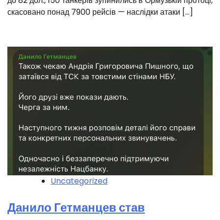
до 82 дол., 150 танкерів зупинились в Ормузькій протоці,
скасовано понад 7900 рейсів — наслідки атаки […]
Uncategorized
Данило Гетманцев став