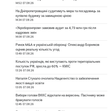
14:52 07.08.26
На Дніпропетровщині судитимуть мера та посадовиць за
купівлю будинку за завищеною ціною
14:34 07.08.26
«Укроборонпром» замовив аудит за 4,73 млн грн після
кадрових змін
14:08 07.08.26
Ринок M&A в українській оборонці: Олександр Борняков
оцінив реальну кількість угод
13:49 07.08.26
Кількість українців, які виступають проти територіальних
поступок РФ, зросла до 60% — КМІС
13:26 07.08.26
Наталія Стукало очолила Нацагентство із забезпечення
якості вищої освіти
13:05 07.08.26
Вибори голови ВККС відклали на вересень: Пасічнику може
бракувати голосів
12:45 07.08.26