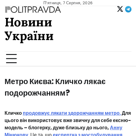
Skip
П’ятниця, 7 Серпня, 2026
to
Новини
content
України
Ukrainian news
Метро Києва: Кличко лякає
подорожчанням?
Кличко
продовжує лякати здорожчанням метро.
Для
цього він використовує вже звичну для себе ексню-
модель – блогерку, дуже близьку до нього,
Анну
Мінюкову
.
Це та, що
експертка з мостобудування.