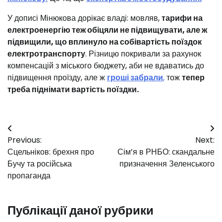
У дописі Мінюкова дорікає владі: мовляв,
тарифи на
електроенергію теж обіцяли не підвищувати, але ж
підвищили, що вплинуло на собівартість поїздок
електротранспорту
. Різницю покривали за рахунок
компенсацій з міського бюджету, аби не вдаватись до
підвищення проїзду, але ж
гроші забрали
,
тож
тепер
треба піднімати вартість поїздки.
Навігація
Previous:
Next:
записів
Сцельніков: брехня про
Сім’я в РНБО: скандальне
Бучу та російська
призначення Зеленського
пропаганда
Публікації даної рубрики