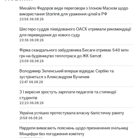
Михайло Федоров веде переговори з Ілоном Маском щодо
використання Starlink для ураження цілей в РФ
23:56 06.08.26
Шестеро суддів ліквідованого ОАСК отримали рекомендації
для переведення до нового суду
23:36 06.08.26
Фірма скандального забудовника Бесаги отримає 540 млн
грн на будівництво теплотраси до ЖК Senat
23:09 06.08.26
Володимир Зеленський вперше відвідає Сербію та
зустрінеться з Александром Вучичем
22:47 06.08.26
З 1 вересня зростуть зарплати педагогів та стипендії
студентів
22:23 06.08.26
Україна успішно протестувала власну балістичну ракету
21:58 06.08.26
Нардепи вимагають пояснень щодо призначення очільниці
Мінцифри без погодження комітету