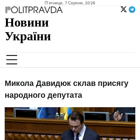
Skip
П’ятниця, 7 Серпня, 2026
to
content
Новини
України
Ukrainian news
Микола Давидюк склав присягу
народного депутата