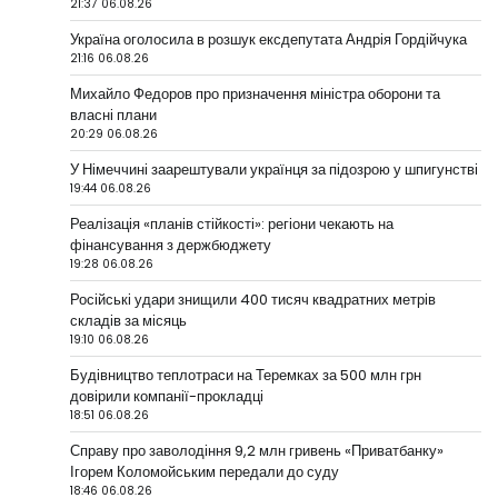
21:37 06.08.26
Україна оголосила в розшук ексдепутата Андрія Гордійчука
21:16 06.08.26
Михайло Федоров про призначення міністра оборони та
власні плани
20:29 06.08.26
У Німеччині заарештували українця за підозрою у шпигунстві
19:44 06.08.26
Реалізація «планів стійкості»: регіони чекають на
фінансування з держбюджету
19:28 06.08.26
Російські удари знищили 400 тисяч квадратних метрів
складів за місяць
19:10 06.08.26
Будівництво теплотраси на Теремках за 500 млн грн
довірили компанії-прокладці
18:51 06.08.26
Справу про заволодіння 9,2 млн гривень «Приватбанку»
Ігорем Коломойським передали до суду
18:46 06.08.26