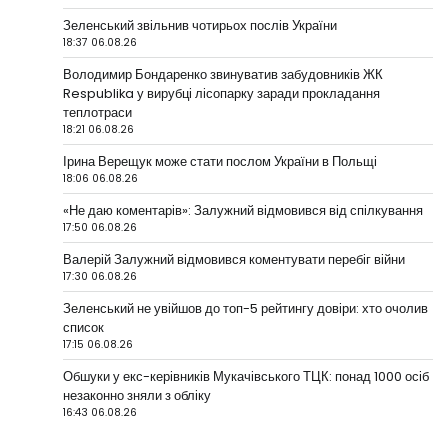
Зеленський звільнив чотирьох послів України
18:37 06.08.26
Володимир Бондаренко звинуватив забудовників ЖК
Respublika у вирубці лісопарку заради прокладання
теплотраси
18:21 06.08.26
Ірина Верещук може стати послом України в Польщі
18:06 06.08.26
«Не даю коментарів»: Залужний відмовився від спілкування
17:50 06.08.26
Валерій Залужний відмовився коментувати перебіг війни
17:30 06.08.26
Зеленський не увійшов до топ-5 рейтингу довіри: хто очолив
список
17:15 06.08.26
Обшуки у екс-керівників Мукачівського ТЦК: понад 1000 осіб
незаконно зняли з обліку
16:43 06.08.26