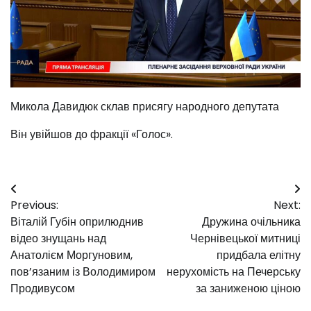
Микола Давидюк склав присягу народного депутата
Він увійшов до фракції «Голос».
Навігація
Previous:
Next:
записів
Віталій Губін оприлюднив
Дружина очільника
відео знущань над
Чернівецької митниці
Анатолієм Моргуновим,
придбала елітну
пов’язаним із Володимиром
нерухомість на Печерську
Продивусом
за заниженою ціною