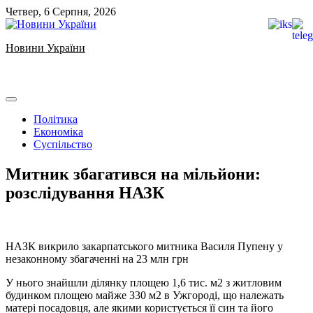
Skip
Четвер, 6 Серпня, 2026
to
content
Новини України
Ukrainian news
Політика
Економіка
Суспільство
Митник збагатився на мільйони:
розслідування НАЗК
НАЗК викрило закарпатського митника Василя Пупену у
незаконному збагаченні на 23 млн грн
У нього знайшли ділянку площею 1,6 тис. м2 з житловим
будинком площею майже 330 м2 в Ужгороді, що належать
матері посадовця, але якими користується її син та його