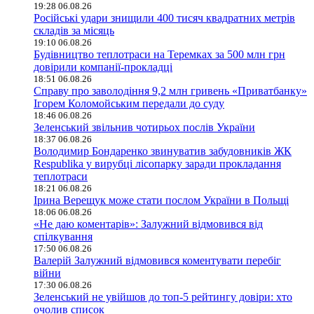
19:28 06.08.26
Російські удари знищили 400 тисяч квадратних метрів
складів за місяць
19:10 06.08.26
Будівництво теплотраси на Теремках за 500 млн грн
довірили компанії-прокладці
18:51 06.08.26
Справу про заволодіння 9,2 млн гривень «Приватбанку»
Ігорем Коломойським передали до суду
18:46 06.08.26
Зеленський звільнив чотирьох послів України
18:37 06.08.26
Володимир Бондаренко звинуватив забудовників ЖК
Respublika у вирубці лісопарку заради прокладання
теплотраси
18:21 06.08.26
Ірина Верещук може стати послом України в Польщі
18:06 06.08.26
«Не даю коментарів»: Залужний відмовився від
спілкування
17:50 06.08.26
Валерій Залужний відмовився коментувати перебіг
війни
17:30 06.08.26
Зеленський не увійшов до топ-5 рейтингу довіри: хто
очолив список