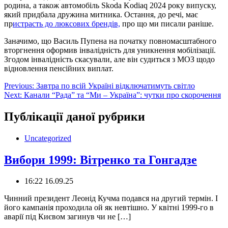
родина, а також автомобіль Skoda Kodiaq 2024 року випуску,
який придбала дружина митника. Остання, до речі, має
пр
истрасть до люксових брендів,
про що ми писали раніше.
Заначимо, що Василь Пупена на початку повномасштабного
вторгнення оформив інвалідність для уникнення мобілізації.
Згодом інвалідність скасували, але він судиться з МОЗ щодо
відновлення пенсійних виплат.
Навігація
Previous:
Завтра по всій Україні відключатимуть світло
Next:
Канали “Рада” та “Ми – Україна”: чутки про скорочення
записів
Публікації даної рубрики
Uncategorized
Вибори 1999: Вітренко та Гонгадзе
16:22 16.09.25
Чинний президент Леонід Кучма подався на другий термін. І
його кампанія проходила ой як невтішно. У квітні 1999-го в
аварії під Києвом загинув чи не […]