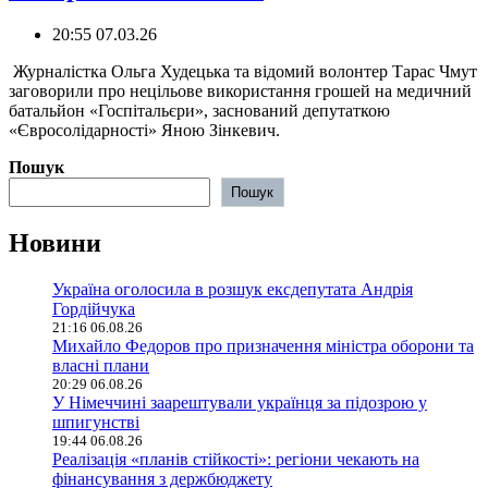
20:55 07.03.26
️ Журналістка Ольга Худецька та відомий волонтер Тарас Чмут
заговорили про нецільове використання грошей на медичний
батальйон «Госпітальєри», заснований депутаткою
«Євросолідарності» Яною Зінкевич.
Пошук
Пошук
Новини
Україна оголосила в розшук ексдепутата Андрія
Гордійчука
21:16 06.08.26
Михайло Федоров про призначення міністра оборони та
власні плани
20:29 06.08.26
У Німеччині заарештували українця за підозрою у
шпигунстві
19:44 06.08.26
Реалізація «планів стійкості»: регіони чекають на
фінансування з держбюджету