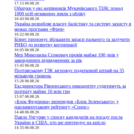
17:15 06.08.26
Обшуки у екс-керівників Мукачівського ТЦК: понад
1000 осіб незаконно зняли з обліку
16:43 06.08.26
Україна розробляє власну балістику та систему захисту в
межах програми «Фрея»
16:22 06.08.26
Бізнес пропонує збільшити запаси пального та залучити
РНБО до розвитку когенерації
16:05 06.08.26
Мер Миколаєва Сєнкевич провів майже 100 днів у
закордонних відрядженнях за рік
15:45 06.08.26
Полтавському ГЗК загрожує податковий штраф на 35
мільярдів гривень
15:26 06.08.26
Ексдиректора Рівненського онкоцентру судитимуть за
розтрату майже 16 млн грн
15:07 06.08.26
«Блок Федорова» випередив «Блок Зеленського» у
парламентському рейтингу «Социс»
14:48 06.08.26
Павло Унгурян у списку кандидатів на посаду посла
України в США: хто ще претендує на крісло
14:35 06.08.26