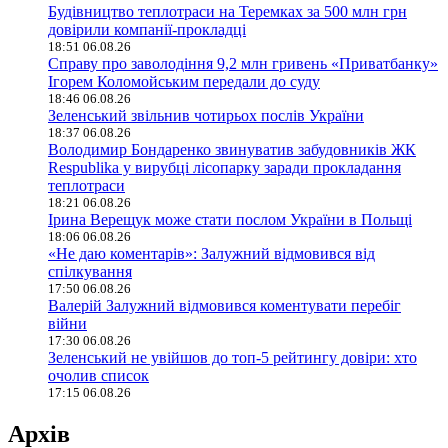
Будівництво теплотраси на Теремках за 500 млн грн
довірили компанії-прокладці
18:51 06.08.26
Справу про заволодіння 9,2 млн гривень «Приватбанку»
Ігорем Коломойським передали до суду
18:46 06.08.26
Зеленський звільнив чотирьох послів України
18:37 06.08.26
Володимир Бондаренко звинуватив забудовників ЖК
Respublika у вирубці лісопарку заради прокладання
теплотраси
18:21 06.08.26
Ірина Верещук може стати послом України в Польщі
18:06 06.08.26
«Не даю коментарів»: Залужний відмовився від
спілкування
17:50 06.08.26
Валерій Залужний відмовився коментувати перебіг
війни
17:30 06.08.26
Зеленський не увійшов до топ-5 рейтингу довіри: хто
очолив список
17:15 06.08.26
Архів