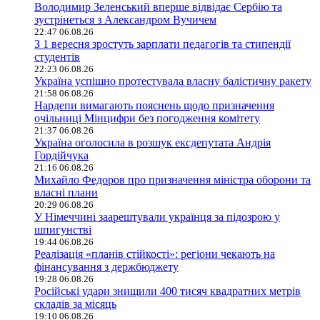
Володимир Зеленський вперше відвідає Сербію та
зустрінеться з Александром Вучичем
22:47 06.08.26
З 1 вересня зростуть зарплати педагогів та стипендії
студентів
22:23 06.08.26
Україна успішно протестувала власну балістичну ракету
21:58 06.08.26
Нардепи вимагають пояснень щодо призначення
очільниці Мінцифри без погодження комітету
21:37 06.08.26
Україна оголосила в розшук ексдепутата Андрія
Гордійчука
21:16 06.08.26
Михайло Федоров про призначення міністра оборони та
власні плани
20:29 06.08.26
У Німеччині заарештували українця за підозрою у
шпигунстві
19:44 06.08.26
Реалізація «планів стійкості»: регіони чекають на
фінансування з держбюджету
19:28 06.08.26
Російські удари знищили 400 тисяч квадратних метрів
складів за місяць
19:10 06.08.26