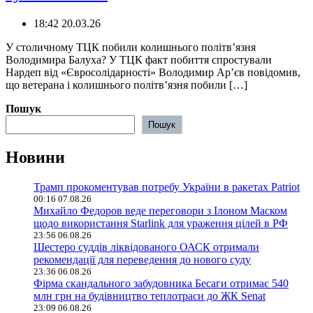
18:42 20.03.26
У столичному ТЦК побили колишнього політвʼязня
Володимира Балуха? У ТЦК факт побиття спростували
Нардеп від «Євросолідарності» Володимир Арʼєв повідомив,
що ветерана і колишнього політвʼязня побили […]
Пошук
Пошук
Новини
Трамп прокоментував потребу України в ракетах Patriot
00:16 07.08.26
Михайло Федоров веде переговори з Ілоном Маском
щодо використання Starlink для ураження цілей в РФ
23:56 06.08.26
Шестеро суддів ліквідованого ОАСК отримали
рекомендації для переведення до нового суду
23:36 06.08.26
Фірма скандального забудовника Бесаги отримає 540
млн грн на будівництво теплотраси до ЖК Senat
23:09 06.08.26