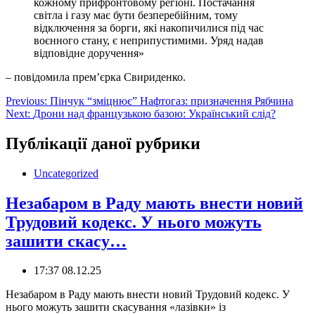
кожному прифронтовому регіоні. Постачання
світла і газу має бути безперебійним, тому
відключення за борги, які накопичилися під час
воєнного стану, є неприпустимими. Уряд надав
відповідне доручення»
–
повідомила премʼєрка Свириденко.
Навігація
Previous:
Пінчук “зміцнює” Нафтогаз: призначення Рябчина
Next:
Дрони над французькою базою: Український слід?
записів
Публікації даної рубрики
Uncategorized
Незабаром в Раду мають внести новий
Трудовий кодекс. У нього можуть
зашити скасу…
17:37 08.12.25
Незабаром в Раду мають внести новий Трудовий кодекс. У
нього можуть зашити скасування «лазівки» із