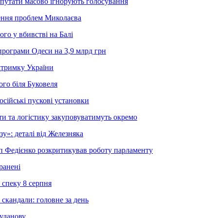
депутати масово ігнорують голосування
шення проблем Миколаєва
го у вбивстві на Балі
рограми Одеси на 3,9 млрд грн
дтримку України
го біля Буковеля
осійські пускові установки
и та логістику закуповуватимуть окремо
»: деталі від Железняка
еп Федієнко розкритикував роботу парламенту
ранені
 спеку 8 серпня
 скандали: головне за день
Буданову