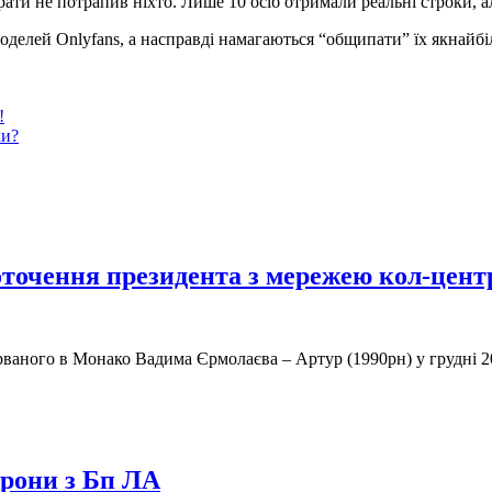
ти не потрапив ніхто. Лише 10 осіб отримали реальні строки, ал
моделей Onlyfans, а насправді намагаються “общипати” їх якнайбі
!
ки?
оточення президента з мережею кол-цент
рваного в Монако Вадима Єрмолаєва – Артур (1990рн) у грудні 2
орони з Бп ЛА