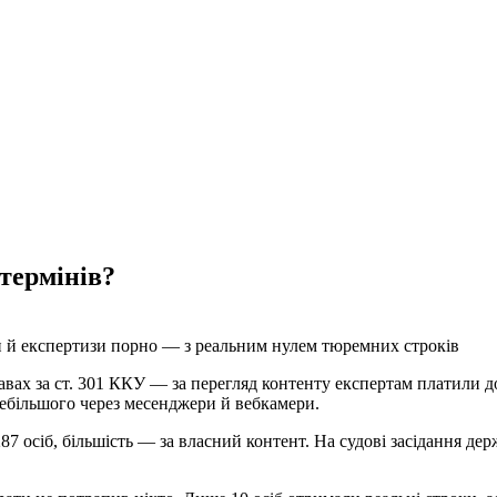
термінів?
ди й експертизи порно — з реальним нулем тюремних строків
авах за ст. 301 ККУ — за перегляд контенту експертам платили д
дебільшого через месенджери й вебкамери.
287 осіб, більшість — за власний контент. На судові засідання д