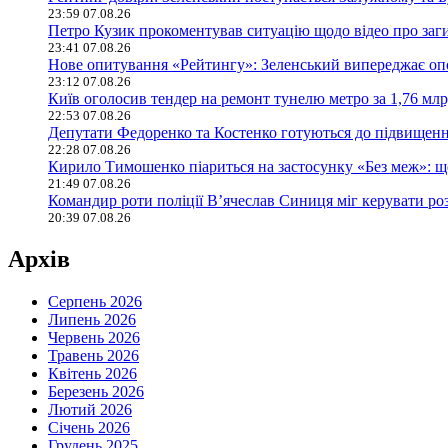
23:59 07.08.26
Петро Кузик прокоментував ситуацію щодо відео про заг
23:41 07.08.26
Нове опитування «Рейтингу»: Зеленський випереджає оп
23:12 07.08.26
Київ оголосив тендер на ремонт тунелю метро за 1,76 млр
22:53 07.08.26
Депутати Федоренко та Костенко готуються до підвищення
22:28 07.08.26
Кирило Тимошенко піариться на застосунку «Без меж»: щ
21:49 07.08.26
Командир роти поліції В’ячеслав Синиця міг керувати ро
20:39 07.08.26
Архів
Серпень 2026
Липень 2026
Червень 2026
Травень 2026
Квітень 2026
Березень 2026
Лютий 2026
Січень 2026
Грудень 2025