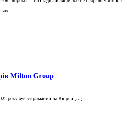
е всі вироки — на стадії апеляцій або не набрали чинності.
льше.
рів Milton Group
025 року був затриманий на Кіпрі й […]