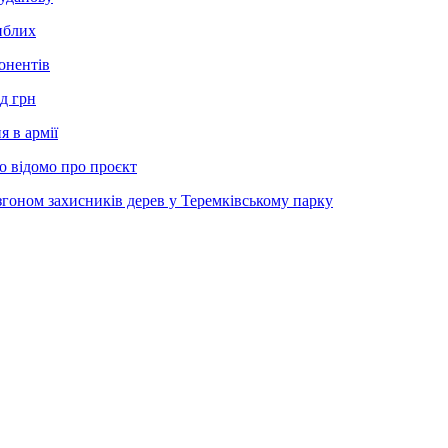
иблих
онентів
д грн
 в армії
о відомо про проєкт
згоном захисників дерев у Теремківському парку