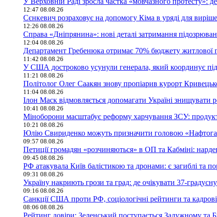
У Верховній Раді зросла частка «мовчазного протесту»: 
12:47 08.08.26
Сєнкевич розраховує на допомогу Кіма в уряді для вирі
12:26 08.08.26
Справа «Дніпрянина»: нові деталі затримання підозрювано
12:04 08.08.26
Департамент Гребенюка отримає 70% бюджету житлової п
11:42 08.08.26
У США достроково усунули генерала, який координує пі
11:21 08.08.26
Політолог Олег Саакян знову пропіарив курорт Кривецько
11:04 08.08.26
Ілон Маск відмовляється допомагати Україні знищувати р
10:41 08.08.26
Міноборони масштабує реформу харчування ЗСУ: продукт
10:21 08.08.26
Юлію Свириденко можуть призначити головою «Нафтогазу
09:57 08.08.26
Петиції громадян «розчиняються» в ОП та Кабміні: нард
09:45 08.08.26
РФ атакувала Київ балістикою та дронами: є загиблі та по
09:31 08.08.26
Україну накриють грози та град: де очікувати 37-градусну
09:16 08.08.26
Санкції США проти РФ, соціологічні рейтинги та кадрові
08:06 08.08.26
Рейтинг довіри: Зеленський поступається Залужному та 