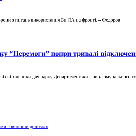
орони з питань використання Бп ЛА на фронті, – Федоров
арку “Перемоги” попри тривалі відключен
і світильники для парку Департамент житлово-комунального госп
яки зовнішній допомозі