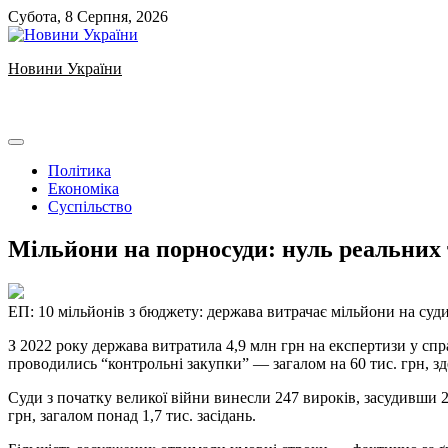
Skip
Субота, 8 Серпня, 2026
to
content
Новини України
Ukrainian news
Політика
Економіка
Суспільство
Мільйони на порносуди: нуль реальних 
ЕП: 10 мільйонів з бюджету: держава витрачає мільйони на су
З 2022 року держава витратила 4,9 млн грн на експертизи у спр
проводились “контрольні закупки” — загалом на 60 тис. грн, з
️Суди з початку великої війни винесли 247 вироків, засудивши 
грн, загалом понад 1,7 тис. засідань.