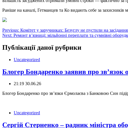
Більшість засуджених отримали умовні строки — фактично за ґра
Раніше на каналі, Гетманцев та Ко видають себе за захисників 
Навігація
Previous:
Комітет у заручниках: Безуглу не пустили на засідання
Next:
Ремонт в’язниці: мільйонні переплати та сумнівні оборуд
записів
Публікації даної рубрики
Uncategorized
Блогер Бондаренко заявив про зв’язок 
21:19 30.06.26
Блогер Бондаренко про зв’язки Єрмолаєва з Банковою Син піді
Uncategorized
Сергій Стерненко – радник міністра об