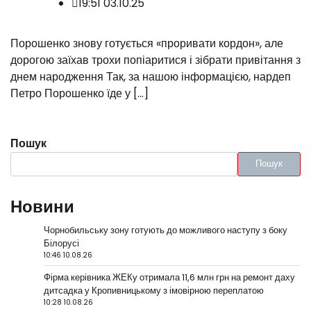
19:51 03.10.25
Порошенко знову готується «проривати кордон», але
дорогою заїхав трохи попіаритися і зібрати привітання з
днем народження Так, за нашою інформацією, нардеп
Петро Порошенко їде у […]
Пошук
Пошук
Новини
Чорнобильську зону готують до можливого наступу з боку
Білорусі
10:46 10.08.26
Фірма керівника ЖЕКу отримала 11,6 млн грн на ремонт даху
дитсадка у Кропивницькому з імовірною переплатою
10:28 10.08.26