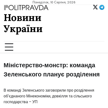
Skip
Понеділок, 10 Серпня, 2026
to
Новини
content
України
Ukrainian news
Міністерство-монстр: команда
Зеленського планує розділення
В команді Зеленського заговорили про розділення
обʼєднаного Мінекономіки, довкілля та сільського
господарства – УП