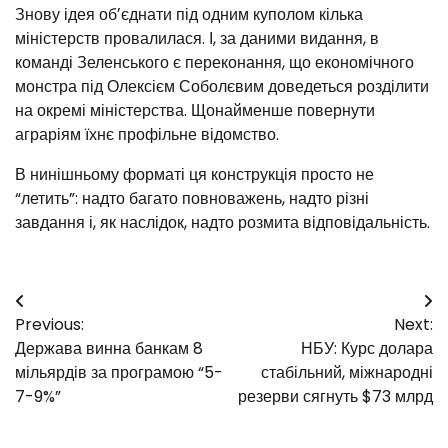
Знову ідея обʼєднати під одним куполом кілька
міністерств провалилася. І, за даними видання, в
команді Зеленського є переконання, що економічного
монстра під Олексієм Соболєвим доведеться розділити
на окремі міністерства. Щонайменше повернути
аграріям їхнє профільне відомство.
В нинішньому форматі ця конструкція просто не
“летить”: надто багато повноважень, надто різні
завдання і, як наслідок, надто розмита відповідальність.
Навігація
Previous:
Next:
записів
Держава винна банкам 8
НБУ: Курс долара
мільярдів за програмою “5-
стабільний, міжнародні
7-9%”
резерви сягнуть $73 млрд