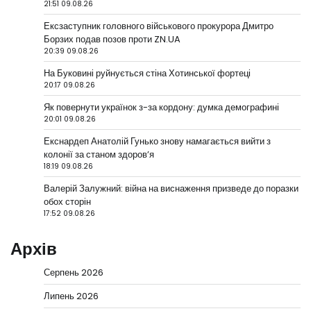
21:51 09.08.26
Ексзаступник головного військового прокурора Дмитро
Борзих подав позов проти ZN.UA
20:39 09.08.26
На Буковині руйнується стіна Хотинської фортеці
20:17 09.08.26
Як повернути українок з-за кордону: думка демографині
20:01 09.08.26
Екснардеп Анатолій Гунько знову намагається вийти з
колонії за станом здоров’я
18:19 09.08.26
Валерій Залужний: війна на виснаження призведе до поразки
обох сторін
17:52 09.08.26
Архів
Серпень 2026
Липень 2026