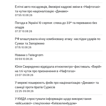
Елітні авто посадовців, ймовірні кадрові зміни в «Нафтогазі»
та чутки про націоналізацію «Динамо»
07:55 10.08.26
Погода в Україні 10 серпня: спека до 33° та переважно без
опадів
07:37 10.08.26
РФ влаштувала нічну комбіновану атаку: наслідки ударів по
Сумах та Запоріжжю
07:15 10.08.26
Новини з Telegram
00:59 10.08.26
Юлія Свириденко відвідала етноелектро-фестиваль «Вирій»
на тлі чуток про призначення в «Нафтогаз»
23:07 09.08.26
У мережі поширюють фейк про націоналізацію «Динамо» та
санкції проти братів Суркісів
22:25 09.08.26
У КМДА спростували інформацію щодо використання
«військової» спецтехніки «Київзеленбудом»