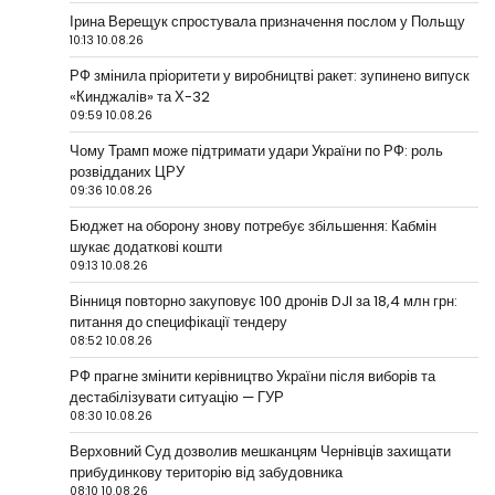
Ірина Верещук спростувала призначення послом у Польщу
10:13 10.08.26
РФ змінила пріоритети у виробництві ракет: зупинено випуск
«Кинджалів» та Х-32
09:59 10.08.26
Чому Трамп може підтримати удари України по РФ: роль
розвідданих ЦРУ
09:36 10.08.26
Бюджет на оборону знову потребує збільшення: Кабмін
шукає додаткові кошти
09:13 10.08.26
Вінниця повторно закуповує 100 дронів DJI за 18,4 млн грн:
питання до специфікації тендеру
08:52 10.08.26
РФ прагне змінити керівництво України після виборів та
дестабілізувати ситуацію — ГУР
08:30 10.08.26
Верховний Суд дозволив мешканцям Чернівців захищати
прибудинкову територію від забудовника
08:10 10.08.26