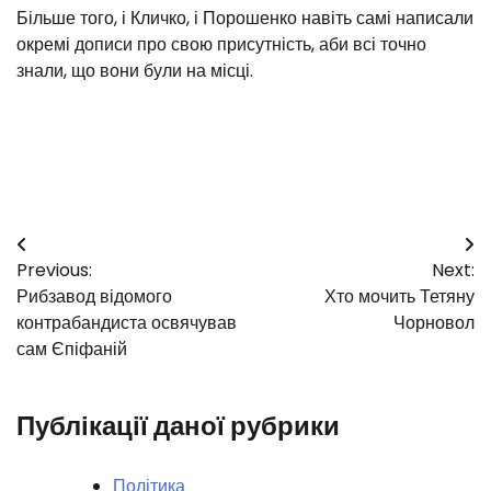
Більше того, і Кличко, і Порошенко навіть самі написали
окремі дописи про свою присутність, аби всі точно
знали, що вони були на місці.
Навігація
Previous:
Next:
записів
Рибзавод відомого
Хто мочить Тетяну
контрабандиста освячував
Чорновол
сам Єпіфаній
Публікації даної рубрики
Політика