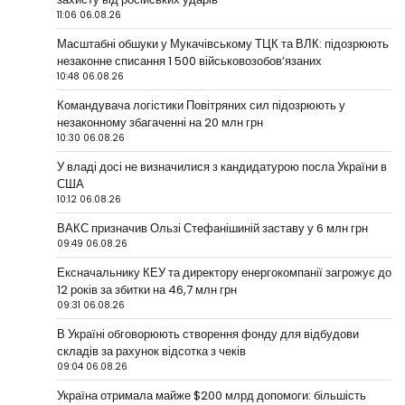
11:06 06.08.26
Масштабні обшуки у Мукачівському ТЦК та ВЛК: підозрюють
незаконне списання 1 500 військовозобов’язаних
10:48 06.08.26
Командувача логістики Повітряних сил підозрюють у
незаконному збагаченні на 20 млн грн
10:30 06.08.26
У владі досі не визначилися з кандидатурою посла України в
США
10:12 06.08.26
ВАКС призначив Ользі Стефанішиній заставу у 6 млн грн
09:49 06.08.26
Ексначальнику КЕУ та директору енергокомпанії загрожує до
12 років за збитки на 46,7 млн грн
09:31 06.08.26
В Україні обговорюють створення фонду для відбудови
складів за рахунок відсотка з чеків
09:04 06.08.26
Україна отримала майже $200 млрд допомоги: більшість