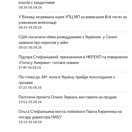
коштів є кредитними
08:39 06.08.26
У Вінниці затримали ієрея УПЦ МП за вимагання $14 тисяч за
уникнення мобілізації
08:20 06.08.26
США посилили обмін розвідданими з Україною: у Сенаті
заявили про перелом у війні
08:00 06.08.26
Підозра Стефанішиній, призначення в НКРЕКП та повернення
«Голосу Америки»: головні новини
07:45 06.08.26
Пік спеки до 38°: коли в Україну прийде похолодання з
грозами
07:20 06.08.26
Політичні проекти Олени Зеркаль виставили на продаж
23:52 05.08.26
Ольга Стефанішина могла лобіювати Павла Кириленка на
посаду директора НАБУ
23:23 05.08.26