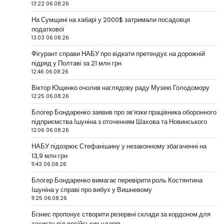
13:22 06.08.26
На Сумщині на хабарі у 2000$ затримали посадовця
податкової
13:03 06.08.26
Фігурант справи НАБУ про відкати претендує на дорожній
підряд у Полтаві за 21 млн грн
12:46 06.08.26
Віктор Ющенко очолив наглядову раду Музею Голодомору
12:25 06.08.26
Блогер Бондаренко заявив про зв’язки працівника оборонного
підприємства Ішуніна з оточенням Шахова та Новинського
12:06 06.08.26
НАБУ підозрює Стефанішину у незаконному збагаченні на
13,9 млн грн
11:43 06.08.26
Блогер Бондаренко вимагає перевірити роль Костянтина
Ішуніна у справі про вибух у Вишневому
11:25 06.08.26
Бізнес пропонує створити резервні склади за кордоном для
захисту від російських ударів