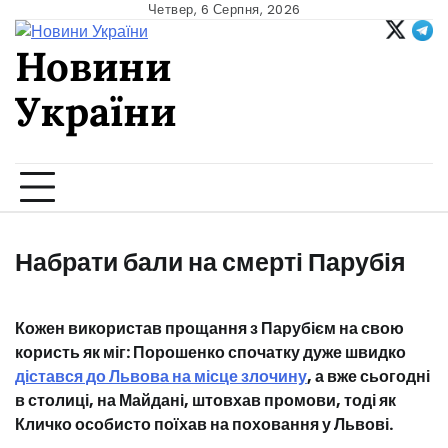
Skip
Четвер, 6 Серпня, 2026
to
Новини
content
України
Ukrainian news
Набрати бали на смерті Парубія
Кожен використав прощання з Парубієм на свою
користь як міг: Порошенко спочатку дуже швидко
дістався до Львова на місце злочину
, а вже сьогодні
в столиці, на Майдані, штовхав промови, тоді як
Кличко особисто поїхав на поховання у Львові.