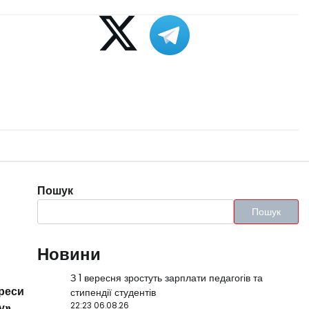
Пошук
Пошук
Новини
З 1 вересня зростуть зарплати педагогів та
реси
стипендії студентів
у».
22:23 06.08.26