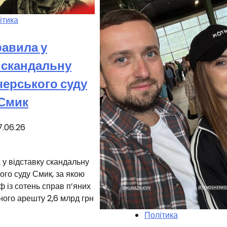
ітика
равила у
 скандальну
черського суду
 Смик
7.06.26
а у відставку скандальну
ого суду Смик, за якою
 із сотень справ п’яних
аного арешту 2,6 млрд грн
Політика