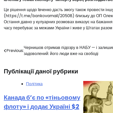
Це рішення щодо Івченко дасть змогу також провести іншу
(https://t.me/bankovamail/20508) близьку до ОП Олекса
Остання давно у кулуарних розмовах виказує на бажання
часу перебуває за межами України і живе у Штатах разом з
Навігація
Чернишов отримав підозру в НАБУ — і залиши
Previous:
задоволений: його люди вже на свободі
записів
Публікації даної рубрики
Політика
Канада б’є по «тіньовому
флоту» і додає Україні $2