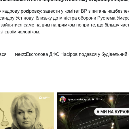
 кадрову рокіровку: завести у комітет ВР з питань нацбезпе
ндру Устінову, близьку до міністра оборони Рустема Умєро
 зайнятися саме на цим напрямком попри те, що більшу час
і своїм чоловіком.
вся
Next:
Ексголова ДФС Насіров подався у будівельний 