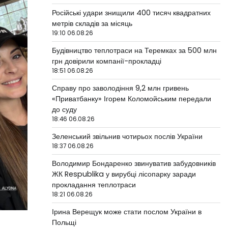
Російські удари знищили 400 тисяч квадратних
метрів складів за місяць
19:10 06.08.26
Будівництво теплотраси на Теремках за 500 млн
грн довірили компанії-прокладці
18:51 06.08.26
Справу про заволодіння 9,2 млн гривень
«Приватбанку» Ігорем Коломойським передали
до суду
18:46 06.08.26
Зеленський звільнив чотирьох послів України
18:37 06.08.26
Володимир Бондаренко звинуватив забудовників
ЖК Respublika у вирубці лісопарку заради
прокладання теплотраси
18:21 06.08.26
Ірина Верещук може стати послом України в
Польщі