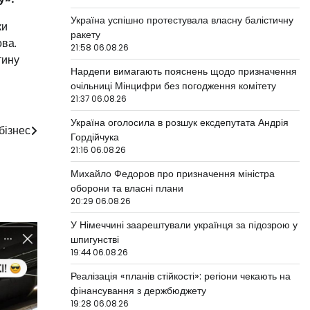
Україна успішно протестувала власну балістичну
ки
ракету
ва.
21:58 06.08.26
тину
Нардепи вимагають пояснень щодо призначення
очільниці Мінцифри без погодження комітету
21:37 06.08.26
Україна оголосила в розшук ексдепутата Андрія
бізнес
Гордійчука
21:16 06.08.26
Михайло Федоров про призначення міністра
оборони та власні плани
20:29 06.08.26
У Німеччині заарештували українця за підозрою у
шпигунстві
19:44 06.08.26
Реалізація «планів стійкості»: регіони чекають на
фінансування з держбюджету
19:28 06.08.26