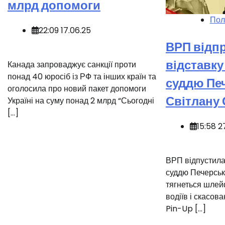
млрд допомоги
Пол
22:09 17.06.25
ВРП відп
відставку
Канада запроваджує санкції проти
понад 40 юросіб із РФ та інших країн та
суддю Пе
оголосила про новий пакет допомоги
Світлану
Україні на суму понад 2 млрд “Сьогодні
[…]
15:58 2
‍️️ВРП відпустил
суддю Печерськ
тягнеться шлейф
водіїв і скасов
Pin-Up […]