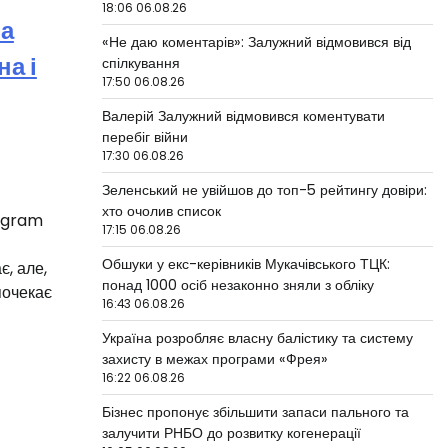
18:06 06.08.26
а
«Не даю коментарів»: Залужний відмовився від
на і
спілкування
17:50 06.08.26
Валерій Залужний відмовився коментувати
перебіг війни
17:30 06.08.26
Зеленський не увійшов до топ-5 рейтингу довіри:
хто очолив список
tagram
17:15 06.08.26
Обшуки у екс-керівників Мукачівського ТЦК:
є, але,
понад 1000 осіб незаконно зняли з обліку
 почекає
16:43 06.08.26
Україна розробляє власну балістику та систему
захисту в межах програми «Фрея»
16:22 06.08.26
Бізнес пропонує збільшити запаси пального та
залучити РНБО до розвитку когенерації