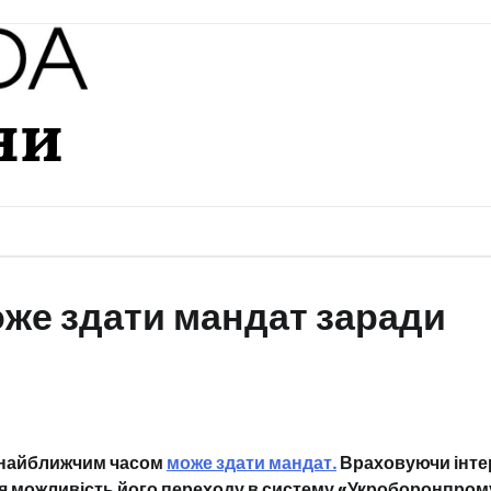
ни
же здати мандат заради
о найближчим часом
може здати мандат.
Враховуючи інте
ься можливість його переходу в систему «Укроборонпром