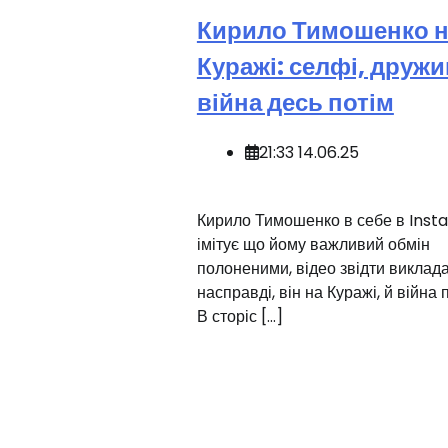
Кирило Тимошенко н
Куражі: селфі, дружи
війна десь потім
21:33 14.06.25
Кирило Тимошенко в себе в Ins
імітує що йому важливий обмін
полоненими, відео звідти виклада
насправді, він на Куражі, й війна
В сторіс […]