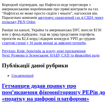
Корецкий підтвердив, що Нафтогаз веде переговори з
американськими виробниками про прямі контракти на газ.
“Нафтогаз не може просто сидіти і чекати”, наголосив він.
Паралельно компанія
закуповує скраплений газ зі США через
польську PKN Orlen
.
Раніше на каналі, Україна та американська DFC внесли $150
млн у фонд відбудови, тоді як уряд представив портфель
проєктів на $2,4 млрд і відкрив конкурси УРП до грудня:
стартові гроші у 16 разів менші за заявлені потреби
.
Навігація
Previous:
Київ: боротьба за владу, нові призначення
Next:
Розмова із Зеленським: НАБУ, САП та фракційні ради
записів
Публікації даної рубрики
Uncategorized
Гетманцев додав правку про
пом’якшення фінмоніторингу PEPів до
«податку на цифрові платформи»