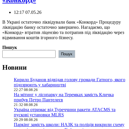
«Конкорд»
12:17 07.05.26
В Украні остаточно ліквідували банк «Конкорд» Процедуру
ліквідацію банку остаточно завершено. Нагадаємо, що
«Конкорд» втратив ліцензію та потрапив під ліквідацію через
відмивання коштів ігорного бізнесу.
Пошук
Пошук
Новини
Кирило Буданов відвідав голову громади Гатного, якого
підозрюють у хабарництві
22:27 08.08.26
На мітинг у лісопарку на Теремках замість Кличка
прибув Петро Пантелеєв
21:32 08.08.26
Україна отримає від Туреччини ракети ATACMS та
пускові установки MLRS
20:29 08.08.26
Паркінг замість школи: НАЗК та поліція викрили схему