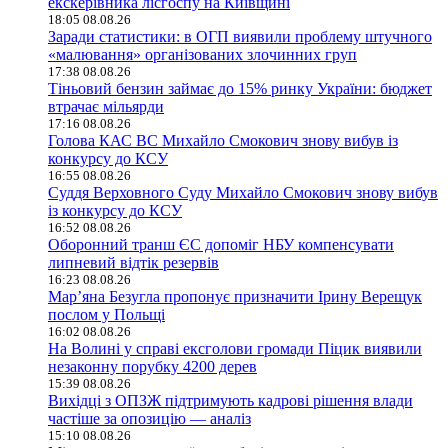
екскерівника лісгоспу на Київщині
18:05 08.08.26
Заради статистики: в ОГП виявили проблему штучного
«малювання» організованих злочинних груп
17:38 08.08.26
Тіньовий бензин займає до 15% ринку України: бюджет
втрачає мільярди
17:16 08.08.26
Голова КАС ВС Михайло Смокович знову вибув із
конкурсу до КСУ
16:55 08.08.26
Суддя Верховного Суду Михайло Смокович знову вибув
із конкурсу до КСУ
16:52 08.08.26
Оборонний транш ЄС допоміг НБУ компенсувати
липневий відтік резервів
16:23 08.08.26
Мар’яна Безугла пропонує призначити Ірину Верещук
послом у Польщі
16:02 08.08.26
На Волині у справі ексголови громади Піцик виявили
незаконну порубку 4200 дерев
15:39 08.08.26
Вихідці з ОПЗЖ підтримують кадрові рішення влади
частіше за опозицію — аналіз
15:10 08.08.26