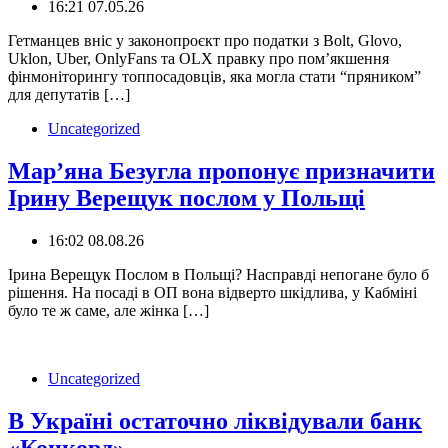
16:21 07.05.26
Гетманцев вніс у законопроєкт про податки з Bolt, Glovo,
Uklon, Uber, OnlyFans та OLX правку про пом’якшення
фінмоніторингу топпосадовців, яка могла стати “пряником”
для депутатів […]
Uncategorized
Мар’яна Безугла пропонує призначити
Ірину Верещук послом у Польщі
16:02 08.08.26
Ірина Верещук Послом в Польщі? Насправді непогане було б
рішення. На посаді в ОП вона відверто шкідлива, у Кабміні
було те ж саме, але жінка […]
Uncategorized
В Україні остаточно ліквідували банк