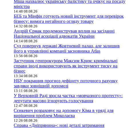
Міша нахвалює українську балістику та очікує на посаду
міністра
14:48 08.08.26
БЕБ та Мінфін готують новий інструмент для перевірок
бізнесу: вимога негайного огляду товару
14:32 08.08.26
Андрій Єрмак продемонстрував вплив на засіданні
Національної асоціації адвокатів України
14:14 08.08.26
Суд повернув державі Жовтневий палац, але залишив
його в управлінні компанії засновника Atlas
13:56 08.08.26
Заступник генпрокурора Максим Крим: кримінальні
справи іноді використовують як інструмент тиску на
бізнес
13:34 08.08.26
НБУ покращив прогноз дефіциту поточного рахунку
завдяки зовнішній допомозі
13:11 08.08.26
У Верховній Раді зросла частка «мовчазного протесту»:
депутати масово ігнорують голосування
12:47 08.08.26
Сєнкевич розраховує на допомогу Кіма в уряді для
вирішення проблем Миколаєва
12:26 08.08.26
Справа «Дніпрянина»: нові деталі затримання