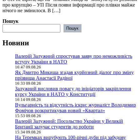
про корупцію – УП Після появи інформації про плівки майже
нічого не змінилося. В […]
Пошук
Пошук
Новини
Валерій Залужний спростував заяву про неможливість
вступу України в НАТО
16:47 09.08.26
Як Дмитро Микиша згадав курйозний діалог про зміну
прізвища Анастасії Радіної
16:33 09.08.26
Залужний висловив повагу до ініціаторів закріплення
курсу України в НАТО у Конституції
16:14 09.08.26
Вульгарність та відсутність іскри: журналіст Володимир
Фомічов розкритикував новий «Квартал»
15:53 09.08.26
Валерій Залужний: Посольство України у Великій
Британії залучає студентів до роботи
15:34 09.08.26
На Теремках вирубують 100-річні дуби під забудову