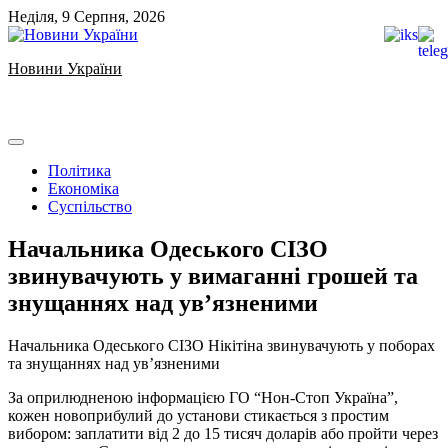
Skip
Неділя, 9 Серпня, 2026
to
content
Новини України
Ukrainian news
Політика
Економіка
Суспільство
Начальника Одеського СІЗО
звинувачують у вимаганні грошей та
знущаннях над ув’язненими
Начальника Одеського СІЗО Нікітіна звинувачують у поборах
та знущаннях над ув’язненими
За оприлюдненою інформацією ГО “Нон-Стоп Україна”,
кожен новоприбулий до установи стикається з простим
вибором: заплатити від 2 до 15 тисяч доларів або пройти через