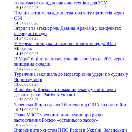
теплотраси: скандал навколо техніки для ЗСУ
15:16 09.08.26
Поліція затримала адміністратора чату протестів через
СЗЧ
14:54 09.08.26
Інтриги та атаки: роль Давида Арахамії у конфліктах
всередині влади
14:34 09.08.26
У мережі анонсували «хороші новини» щодо Юлії
Мендель
14:16 09.08.26
В Україні ціни на низку товарів зростуть на 20% через
знищення складів
13:42 09.08.26
Туреччина закликала до мораторію на удари по суднах у
Чорному морі
13:00 09.08.26
Bloomberg: Кремль отримав перевагу у війні через
дефіцит ракет Patriot в Україні
11:59 09.08.26
Зеленський про гарантії безпеки від США та стан війни
10:51 09.08.26
Глава МЗС Туреччини попередив про ризик
застосування Росією «останнього засобу»
10:27 09.08.26
Виробництво систем ППО Patriot в Україні: Зеленський