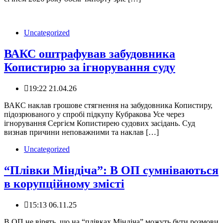
Uncategorized
ВАКС оштрафував забудовника
Копистирю за ігнорування суду
19:22 21.04.26
️ВАКС наклав грошове стягнення на забудовника Копистиру,
підозрюваного у спробі підкупу Кубракова Усе через
ігнорування Сергієм Копистирею судових засідань. Суд
визнав причини неповажними та наклав […]
Uncategorized
“Плівки Міндіча”: В ОП сумніваються
в корупційному змісті
15:13 06.11.25
В ОП не вірять, що на “плівках Міндіча” можуть бути розмови