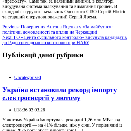
«прес-хату». Саме так, за наявними даними, в ізоляторі
вибудувана система залякування та вимагання грошей. В
скандалі фігурують начальник Одеського СІЗО Сергій Нікітін
та старший оперуповноважений Сергій Ярема.
Навігація
Previous:
Повернення Антона Яценка у «За майбутнє»:
політичні домовленості та вплив на Черкащині
записів
Next:
ГО «Центр суспільного контролю» висунула кандидатів
до Ради громадського контролю при НАБУ
Публікації даної рубрики
Uncategorized
Україна встановила рекорд імпорту
електроенергії у лютому
18:36 03.03.26
️У лютому Україна імпортувала рекордні 1,26 млн МВт·год
електроенергії — на 41% більше, ніж у січні У порівнянні із
січнем 2026 року обсяг імпорту зріс […]