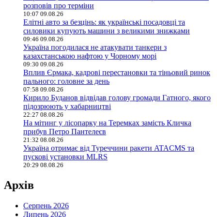
розповів про терміни
10:07 09.08.26
Елітні авто за безцінь: як українські посадовці та
силовики купують машини з великими знижками
09:46 09.08.26
Україна погодилася не атакувати танкери з
казахстанською нафтою у Чорному морі
09:30 09.08.26
Вплив Єрмака, кадрові перестановки та тіньовий ринок
пального: головне за день
07:58 09.08.26
Кирило Буданов відвідав голову громади Гатного, якого
підозрюють у хабарництві
22:27 08.08.26
На мітинг у лісопарку на Теремках замість Кличка
прибув Петро Пантелеєв
21:32 08.08.26
Україна отримає від Туреччини ракети ATACMS та
пускові установки MLRS
20:29 08.08.26
Архів
Серпень 2026
Липень 2026