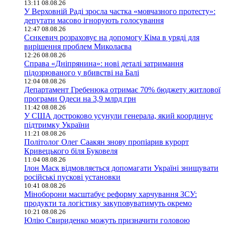
13:11 08.08.26
У Верховній Раді зросла частка «мовчазного протесту»:
депутати масово ігнорують голосування
12:47 08.08.26
Сєнкевич розраховує на допомогу Кіма в уряді для
вирішення проблем Миколаєва
12:26 08.08.26
Справа «Дніпрянина»: нові деталі затримання
підозрюваного у вбивстві на Балі
12:04 08.08.26
Департамент Гребенюка отримає 70% бюджету житлової
програми Одеси на 3,9 млрд грн
11:42 08.08.26
У США достроково усунули генерала, який координує
підтримку України
11:21 08.08.26
Політолог Олег Саакян знову пропіарив курорт
Кривецького біля Буковеля
11:04 08.08.26
Ілон Маск відмовляється допомагати Україні знищувати
російські пускові установки
10:41 08.08.26
Міноборони масштабує реформу харчування ЗСУ:
продукти та логістику закуповуватимуть окремо
10:21 08.08.26
Юлію Свириденко можуть призначити головою