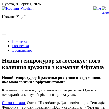
Skip
Субота, 8 Серпня, 2026
to
content
Новини України
Ukrainian news
Політика
Економіка
Суспільство
Новий генпрокурор холостякує: його
колишня дружина з команди Фірташа
Новий генпрокурор Кравченко розлучився з дружиною,
яка мала зв’язки з “фірташистами”
Кравченко розповів, що розлучився ще рік тому. Однак в
декларації за минулий рік він її ще вказував.
Як ми писали
, Олена Шкробанець була помічницею Геннадія
Федоряка – голови правління ПАТ «Чернівцігаз» (Фірташ) та