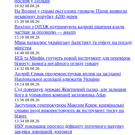
послом у Польщі
16:02 08.08.26
На Волині у справі ексголови громади Піцик виявили
незаконну порубку 4200 дерев
15:39 08.08.26
Вихідці з ОПЗЖ підтримують кадрові рішення влади
частіше за опозицію — аналіз
15:10 08.08.26
Міша нахвалює українську балістику та очікує на посаду
міністра
14:48 08.08.26
БЕБ та Мінфін готують новий інструмент для перевірок
бізнесу: вимога негайного огляду товару
14:32 08.08.26
Андрій Єрмак продемонстрував вплив на засіданні
Національної асоціації адвокатів України
14:14 08.08.26
Суд повернув державі Жовтневий палац, але залишив
його в управлінні компанії засновника Atlas
13:56 08.08.26
Заступник генпрокурора Максим Крим: кримінальні
справи іноді використовують як інструмент тиску на
бізнес
13:34 08.08.26
НБУ покращив прогноз дефіциту поточного рахунку
завдяки зовнішній допомозі