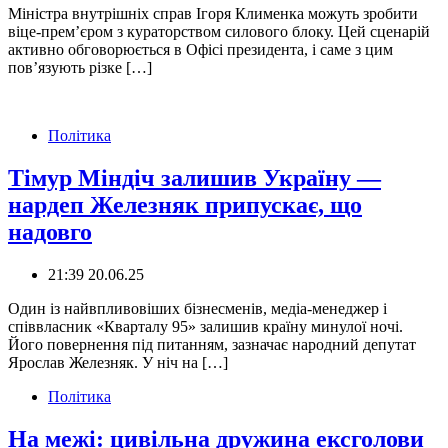
Міністра внутрішніх справ Ігоря Клименка можуть зробити
віце-премʼєром з кураторством силового блоку. Цей сценарій
активно обговорюється в Офісі президента, і саме з цим
пов’язують різке […]
Політика
Тімур Міндіч залишив Україну —
нардеп Железняк припускає, що
надовго
21:39 20.06.25
Один із найвпливовіших бізнесменів, медіа-менеджер і
співвласник «Кварталу 95» залишив країну минулої ночі.
Його повернення під питанням, зазначає народний депутат
Ярослав Железняк. У ніч на […]
Політика
На межі: цивільна дружина ексголови