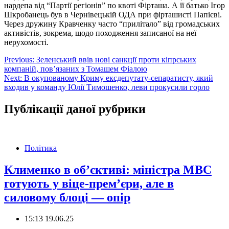
нардепа від “Партії регіонів” по квоті Фірташа. А її батько Ігор
Шкробанець був в Чернівецькій ОДА при фірташисті Папієві.
Через дружину Кравченку часто “прилітало” від громадських
активістів, зокрема, щодо походження записаної на неї
нерухомості.
Навігація
Previous:
Зеленський ввів нові санкції проти кіпрських
компаній, пов’язаних з Томашем Фіалою
записів
Next:
В окупованому Криму ексдепутату-сепаратисту, який
входив у команду Юлії Тимошенко, леви прокусили горло
Публікації даної рубрики
Політика
Клименко в об’єктиві: міністра МВС
готують у віце-прем’єри, але в
силовому блоці — опір
15:13 19.06.25