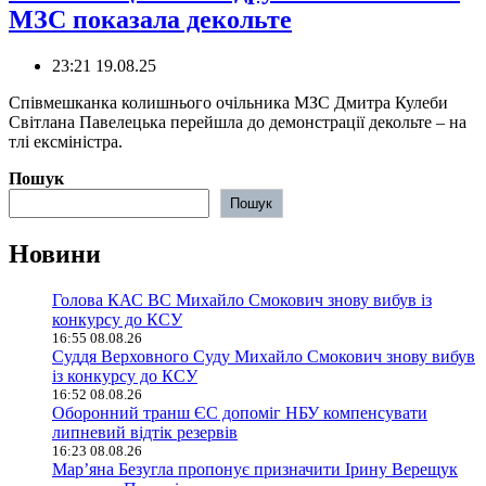
МЗС показала декольте
23:21 19.08.25
Співмешканка колишнього очільника МЗС Дмитра Кулеби
Світлана Павелецька перейшла до демонстрації декольте – на
тлі ексміністра.
Пошук
Пошук
Новини
Голова КАС ВС Михайло Смокович знову вибув із
конкурсу до КСУ
16:55 08.08.26
Суддя Верховного Суду Михайло Смокович знову вибув
із конкурсу до КСУ
16:52 08.08.26
Оборонний транш ЄС допоміг НБУ компенсувати
липневий відтік резервів
16:23 08.08.26
Мар’яна Безугла пропонує призначити Ірину Верещук