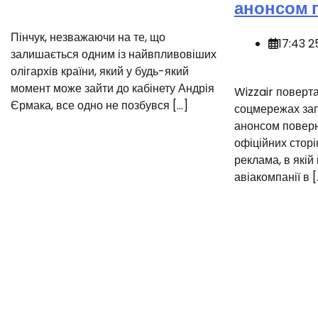
анонсом 
Пінчук, незважаючи на те, що
17:43 2
залишається одним із найвпливовіших
олігархів країни, який у будь-який
момент може зайти до кабінету Андрія
️Wizzair поверт
Єрмака, все одно не позбувся […]
соцмережах зап
анонсом поверн
офіційних стор
реклама, в якій
авіакомпанії в [