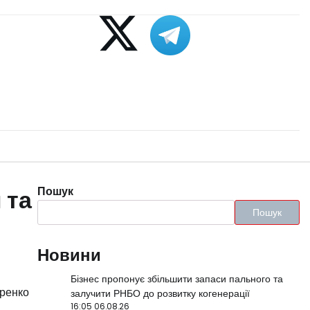
Пошук
 та
Пошук
Новини
Бізнес пропонує збільшити запаси пального та
аренко
залучити РНБО до розвитку когенерації
16:05 06.08.26