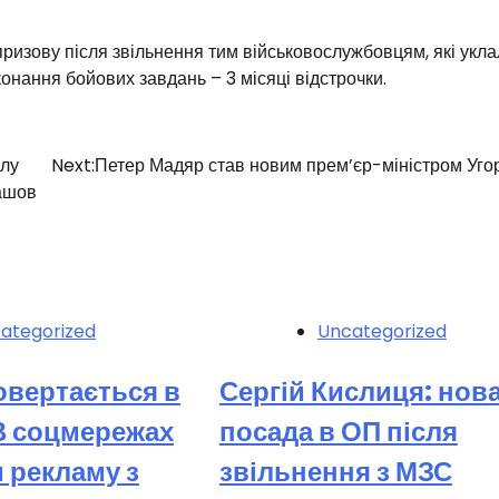
 призову після звільнення тим військовослужбовцям, які укл
иконання бойових завдань – 3 місяці відстрочки.
ілу
Next:
Петер Мадяр став новим прем’єр-міністром Уг
ашов
ategorized
Uncategorized
повертається в
Сергій Кислиця: нов
В соцмережах
посада в ОП після
 рекламу з
звільнення з МЗС