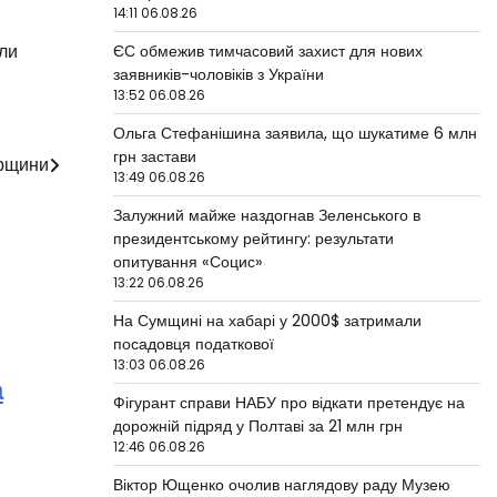
14:11 06.08.26
али
ЄС обмежив тимчасовий захист для нових
заявників-чоловіків з України
13:52 06.08.26
Ольга Стефанішина заявила, що шукатиме 6 млн
грн застави
орщини
13:49 06.08.26
Залужний майже наздогнав Зеленського в
президентському рейтингу: результати
опитування «Социс»
13:22 06.08.26
На Сумщині на хабарі у 2000$ затримали
посадовця податкової
13:03 06.08.26
а
Фігурант справи НАБУ про відкати претендує на
дорожній підряд у Полтаві за 21 млн грн
12:46 06.08.26
Віктор Ющенко очолив наглядову раду Музею