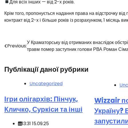
Для всіх інших — від 2-х років.
Крім того, пропонується надання права на відстрочку від
контракт від 2-х і більше років із розрахунком, 1 місяць в
Навігація
У Краматорську від отриманих внаслідок обстр
Previous:
травм помер заступник голови РВА Роман Сім
записів
Публікації даної рубрики
Uncategorized
Unc
Ігри олігархів: Пінчук,
️Wizzair 
Кличко, Суркіси та інші
Україну? 
запустили
13:31 15.09.25