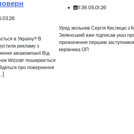
поверн
11:36 05.01.26
5.03.26
️Уряд звільнив Сергія Кислицю з 
Зеленський вже підписав указ пр
ається в Україну? В
призначення першим заступнико
устили рекламу з
керівника ОП
ення авіакомпанії Від
інок Wizzair поширюється
 йдеться про повернення
…]