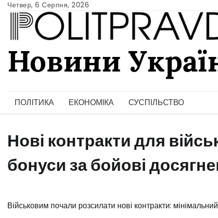
Skip
Четвер, 6 Серпня, 2026
to
content
Новини Украї
Ukrainian news
ПОЛІТИКА
ЕКОНОМІКА
СУСПІЛЬСТВО
Нові контракти для військ
бонуси за бойові досягн
️Військовим почали розсилати нові контракти: мінімальни