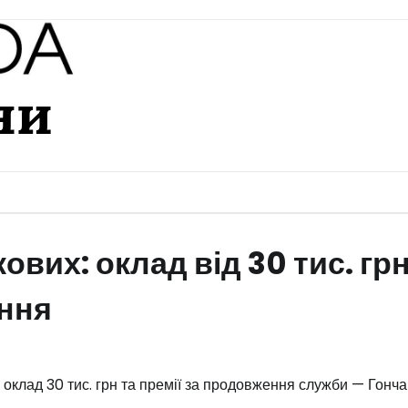
ни
ових: оклад від 30 тис. грн
ення
й оклад 30 тис. грн та премії за продовження служби — Гонч