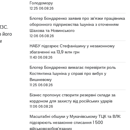
Голодомору
12:25 06.08.26
Блогер Бондаренко заявив про зв’язки працівника
оборонного підприємства Ішуніна з оточенням
МЗС.
Шахова та Новинського
о його
12:06 06.08.26
м
НАБУ підозрює Стефанішину у незаконному
збагаченні на 13,9 млн грн
11:43 06.08.26
Блогер Бондаренко вимагає перевірити роль
Костянтина Ішуніна у справі про вибух у
Вишневому
11:25 06.08.26
Бізнес пропонує створити резервні склади за
кордоном для захисту від російських ударів
11:06 06.08.26
Масштабні обшуки у Мукачівському ТЦК та ВЛК:
підозрюють незаконне списання 1 500
військовозобов’язаних