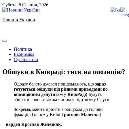
Skip
Субота, 8 Серпня, 2026
to
content
Новини України
Ukrainian news
Політика
Економіка
Суспільство
Обшуки в Київраді: тиск на опозицію?
Одразу багато джерел повідомляють, що
зараз
готуються обшуки під різними приводами по
опозиційним депутатам у КиївРаді)
Будуть
збирати голоси таким чином у підтримку Слуги.
Зокрема, мають прийти з обшуком до голови
фракції «Голос» у Київі
Григорія Маленко
)
– нардеп Ярослав Железняк.