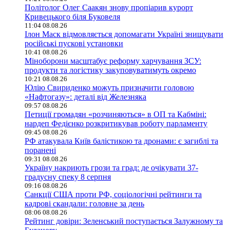
Політолог Олег Саакян знову пропіарив курорт
Кривецького біля Буковеля
11:04 08.08.26
Ілон Маск відмовляється допомагати Україні знищувати
російські пускові установки
10:41 08.08.26
Міноборони масштабує реформу харчування ЗСУ:
продукти та логістику закуповуватимуть окремо
10:21 08.08.26
Юлію Свириденко можуть призначити головою
«Нафтогазу»: деталі від Железняка
09:57 08.08.26
Петиції громадян «розчиняються» в ОП та Кабміні:
нардеп Федієнко розкритикував роботу парламенту
09:45 08.08.26
РФ атакувала Київ балістикою та дронами: є загиблі та
поранені
09:31 08.08.26
Україну накриють грози та град: де очікувати 37-
градусну спеку 8 серпня
09:16 08.08.26
Санкції США проти РФ, соціологічні рейтинги та
кадрові скандали: головне за день
08:06 08.08.26
Рейтинг довіри: Зеленський поступається Залужному та