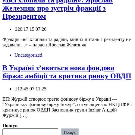
«Всі хлопали та раділи»: Ярослав
Железняк про зустріч фракції з
Президентом
20:17 15.07.26
Фракція «всі хлопали та раділи, зайвих питань Президенту не
задавали…» – нардеп Ярослав Железняк
Uncategorized
В Україні з’явиться нова фондова
біржа: амбіції та критика ринку ОВДП
12:45 07.11.25
ЕП: Журжій створює третю фондову біржу в Україні —
“Українську фондову біржу Інжур”, готує ліцензію НКЦПФР і
критикує ринок ОВДП Засновник групи Inzhur Андрій
Журжій […]
Пошук
Пошук