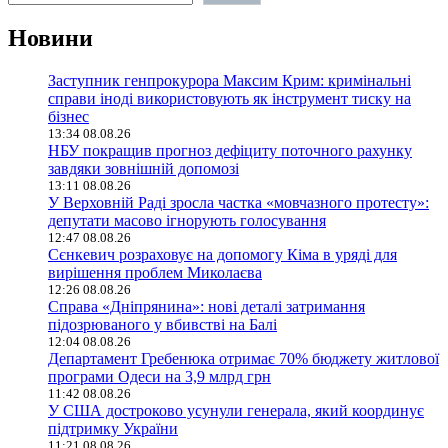
Новини
Заступник генпрокурора Максим Крим: кримінальні
справи іноді використовують як інструмент тиску на
бізнес
13:34 08.08.26
НБУ покращив прогноз дефіциту поточного рахунку
завдяки зовнішній допомозі
13:11 08.08.26
У Верховній Раді зросла частка «мовчазного протесту»:
депутати масово ігнорують голосування
12:47 08.08.26
Сєнкевич розраховує на допомогу Кіма в уряді для
вирішення проблем Миколаєва
12:26 08.08.26
Справа «Дніпрянина»: нові деталі затримання
підозрюваного у вбивстві на Балі
12:04 08.08.26
Департамент Гребенюка отримає 70% бюджету житлової
програми Одеси на 3,9 млрд грн
11:42 08.08.26
У США достроково усунули генерала, який координує
підтримку України
11:21 08.08.26