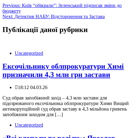
Навігація
Previous:
Київ “обікрали”: Зеленський підписав зміни до
бюджету
записів
Next:
Детектив НАБУ: Відсторонення та Застава
Публікації даної рубрики
Uncategorized
Ексочільнику облпрокуратури Химі
призначили 4,3 млн грн застави
18:12 04.03.26
️Суд обрав запобіжний захід – 4,3 млн застави для
підозрюваного ексочільника облпрокуратури Хими Вищий
антикорупційний суд обрав заставу в 4,3 мільйона гривень
запобіжним заходом для […]
Uncategorized