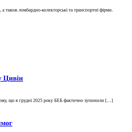
, а також ломбардно-колекторські та транспортні фірми.
у Цивін
ому, що в грудні 2025 року БЕБ фактично зупинили […]
имог