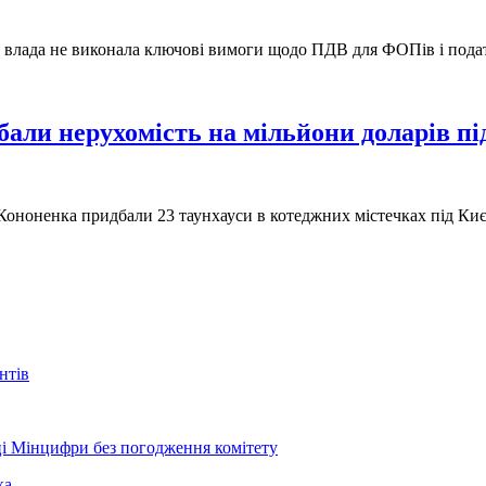
а влада не виконала ключові вимоги щодо ПДВ для ФОПів і пода
али нерухомість на мільйони доларів пі
 Кононенка придбали 23 таунхауси в котеджних містечках під Києв
нтів
і Мінцифри без погодження комітету
ка