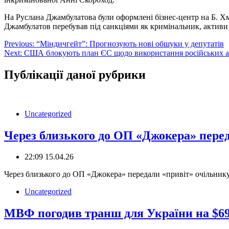
На Руслана Джамбулатова були оформлені бізнес-центр на Б. Хм
Джамбулатов перебував під санкціями як кримінальник, активи 
Навігація
Previous:
“Міндичгейт”: Прогнозують нові обшуки у депутатів
Next:
США блокують план ЄС щодо використання російських ак
записів
Публікації даної рубрики
Uncategorized
Через близького до ОП «Джокера» пере
22:09 15.04.26
Через близького до ОП «Джокера» передали «привіт» очільнику
Uncategorized
МВФ погодив транш для України на $6