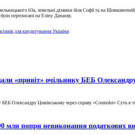
ельницького 63а, земельні ділянки біля Софії та на Шовковичній
були переписані на Еліну Данаєву.
тивів для кредитування України
дали «привіт» очільнику БЕБ Олександр
 БЕБ Олександру Цивінському через справу «Cosmolot» Суть в т
90 млн попри невиконання податкових в