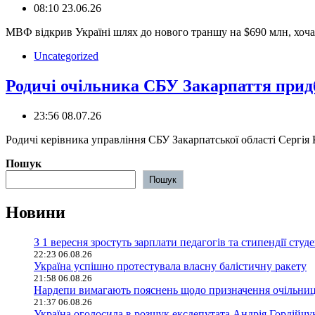
08:10 23.06.26
️МВФ відкрив Україні шлях до нового траншу на $690 млн, хоч
Uncategorized
Родичі очільника СБУ Закарпаття придб
23:56 08.07.26
Родичі керівника управління СБУ Закарпатської області Сергія
Пошук
Пошук
Новини
З 1 вересня зростуть зарплати педагогів та стипендії студе
22:23 06.08.26
Україна успішно протестувала власну балістичну ракету
21:58 06.08.26
Нардепи вимагають пояснень щодо призначення очільниц
21:37 06.08.26
Україна оголосила в розшук ексдепутата Андрія Гордійчу