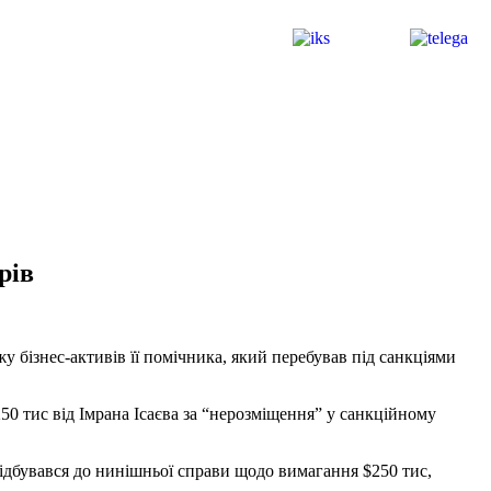
рів
у бізнес-активів її помічника, який перебував під санкціями
 тис від Імрана Ісаєва за “нерозміщення” у санкційному
відбувався до нинішньої справи щодо вимагання $250 тис,