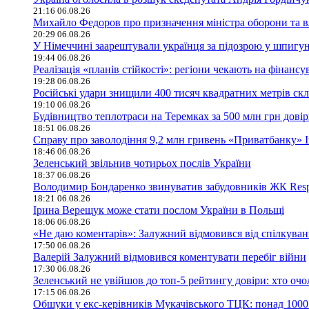
21:16 06.08.26
Михайло Федоров про призначення міністра оборони та в
20:29 06.08.26
У Німеччині заарештували українця за підозрою у шпигун
19:44 06.08.26
Реалізація «планів стійкості»: регіони чекають на фінан
19:28 06.08.26
Російські удари знищили 400 тисяч квадратних метрів скла
19:10 06.08.26
Будівництво теплотраси на Теремках за 500 млн грн дові
18:51 06.08.26
Справу про заволодіння 9,2 млн гривень «Приватбанку» 
18:46 06.08.26
Зеленський звільнив чотирьох послів України
18:37 06.08.26
Володимир Бондаренко звинуватив забудовників ЖК Respu
18:21 06.08.26
Ірина Верещук може стати послом України в Польщі
18:06 06.08.26
«Не даю коментарів»: Залужний відмовився від спілкува
17:50 06.08.26
Валерій Залужний відмовився коментувати перебіг війни
17:30 06.08.26
Зеленський не увійшов до топ-5 рейтингу довіри: хто оч
17:15 06.08.26
Обшуки у екс-керівників Мукачівського ТЦК: понад 1000 