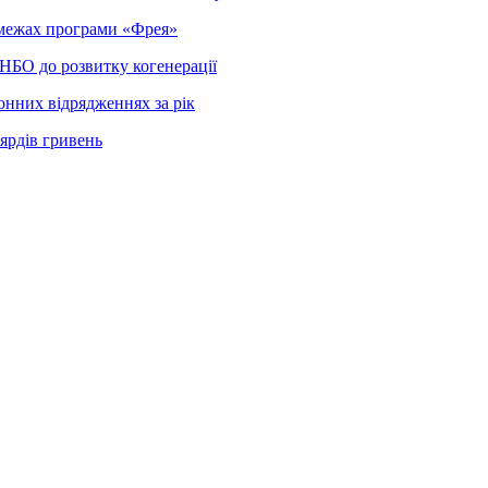
в межах програми «Фрея»
РНБО до розвитку когенерації
онних відрядженнях за рік
ярдів гривень