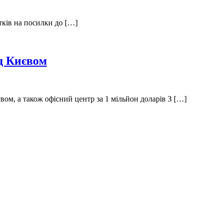
тків на посилки до […]
д Києвом
ом, а також офісний центр за 1 мільйон доларів З […]