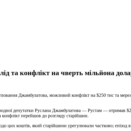
ід та конфлікт на чверть мільйона дола
груповання Джамбулатова, можливий конфлікт на $250 тис та мереж
одної депутатки Руслана Джамбулатова — Рустам — отримав $250
а конфлікт перейшов до розгляду старійшин.
одо цих коштів, який старійшини урегулювали частково; епізод 