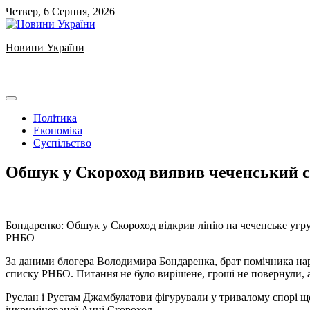
Skip
Четвер, 6 Серпня, 2026
to
content
Новини України
Ukrainian news
Політика
Економіка
Суспільство
Обшук у Скороход виявив чеченський сл
️️‍️Бондаренко: Обшук у Скороход відкрив лінію на чеченське у
РНБО
За даними блогера Володимира Бондаренка, брат помічника нар
списку РНБО. Питання не було вирішене, гроші не повернули, 
️Руслан і Рустам Джамбулатови фігурували у тривалому спорі щ
інкримінованої Анні Скороход.