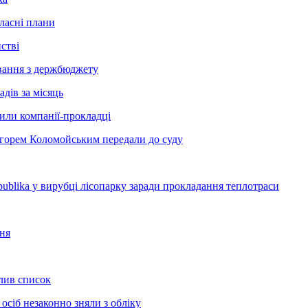
ласні плани
стві
сування з держбюджету
дів за місяць
рили компанії-прокладці
Ігорем Коломойським передали до суду
blika у вирубці лісопарку заради прокладання теплотраси
ння
олив список
осіб незаконно зняли з обліку