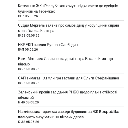
Котельню ЖК «Республіка» хочуть підключити до сусідніх
будинків на Теремках
19:17 05.08.26
Суддя Мергель заявив про самовідвід у корупційній справі
мера Галича Кантора
18:59 05.08.26
НКРЕКП очолив Руслан Слободян
18:41 05.08.26
Візит Максима Лавриненка до міністра Віталія Кіма: що
відомо
18:23 05.08.26
САП вимагає 13,1 млн грн застави для Ольги Стефанішиної
18:05 05.08.26
Зеленський провів засідання РНБО щодо планів стійкості
областей
17:49 05.08.26
На київських Теремках заради будівництва ЖК Respublika
планують вирубати 600 вікових дерев
17:32 05.08.26