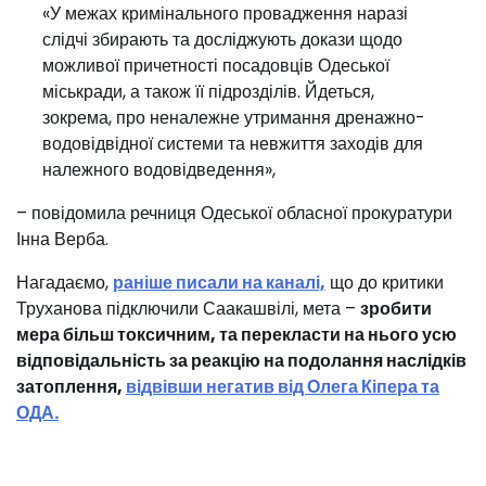
«У межах кримінального провадження наразі
слідчі збирають та досліджують докази щодо
можливої причетності посадовців Одеської
міськради, а також її підрозділів. Йдеться,
зокрема, про неналежне утримання дренажно-
водовідвідної системи та невжиття заходів для
належного водовідведення»,
– повідомила речниця Одеської обласної прокуратури
Інна Верба.
Нагадаємо,
раніше писали на каналі,
що до критики
Труханова підключили Саакашвілі, мета –
зробити
мера більш токсичним, та перекласти на нього усю
відповідальність за реакцію на подолання наслідків
затоплення,
відвівши негатив від Олега Кіпера та
ОДА.