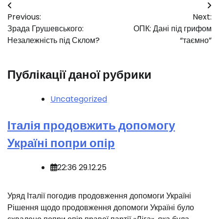
Навігація
Previous:
Next:
записів
Зрада Грушевського:
ОПК: Дані під грифом
Незалежність під Склом?
“таємно”
Публікації даної рубрики
Uncategorized
Італія продовжить допомогу
Україні попри опір
22:36 29.12.25
Уряд Італії погодив продовження допомоги Україні
Рішення щодо продовження допомоги Україні було