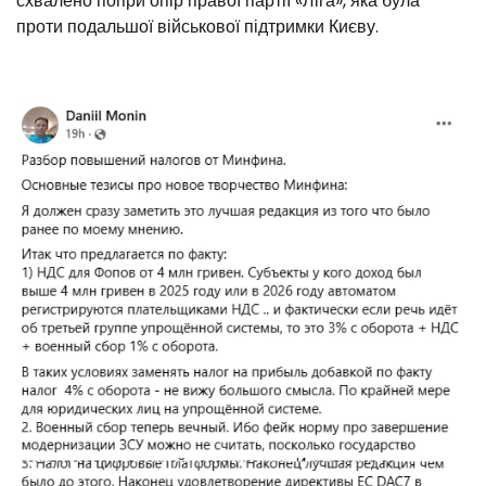
схвалено попри опір правої партії «Ліга», яка була
проти подальшої військової підтримки Києву.