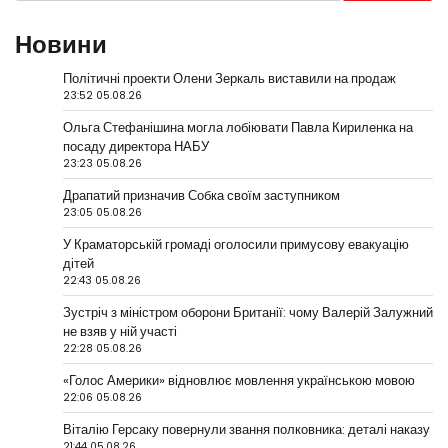
Новини
Політичні проекти Олени Зеркаль виставили на продаж
23:52 05.08.26
Ольга Стефанішина могла лобіювати Павла Кириленка на
посаду директора НАБУ
23:23 05.08.26
Драпатий призначив Собка своїм заступником
23:05 05.08.26
У Краматорській громаді оголосили примусову евакуацію
дітей
22:43 05.08.26
Зустріч з міністром оборони Британії: чому Валерій Залужний
не взяв у ній участі
22:28 05.08.26
«Голос Америки» відновлює мовлення українською мовою
22:06 05.08.26
Віталію Герсаку повернули звання полковника: деталі наказу
21:44 05.08.26