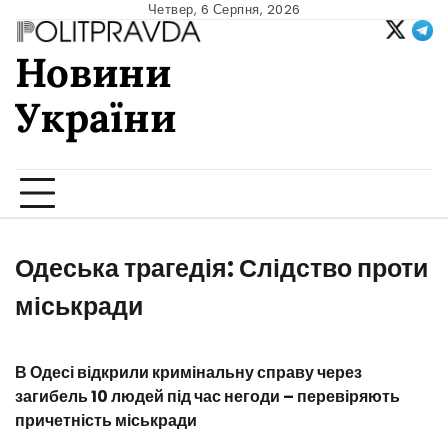
Skip
Четвер, 6 Серпня, 2026
to
Новини
content
України
Ukrainian news
Одеська трагедія: Слідство проти
міськради
В Одесі відкрили кримінальну справу через
загибель 10 людей під час негоди – перевіряють
причетність міськради