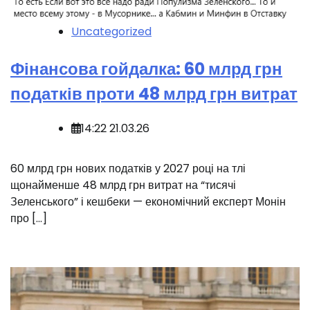
Uncategorized
Фінансова гойдалка: 60 млрд грн
податків проти 48 млрд грн витрат
14:22 21.03.26
️60 млрд грн нових податків у 2027 році на тлі
щонайменше 48 млрд грн витрат на “тисячі
Зеленського” і кешбеки — економічний експерт Монін
про […]