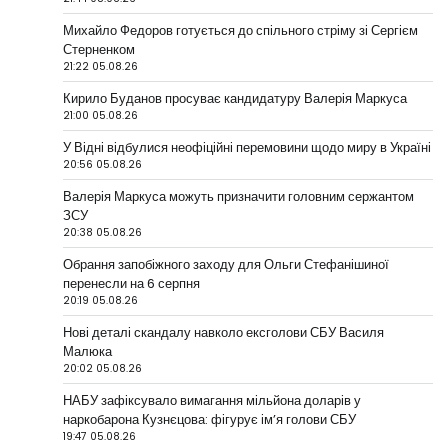
Михайло Федоров готується до спільного стріму зі Сергієм
Стерненком
21:22 05.08.26
Кирило Буданов просуває кандидатуру Валерія Маркуса
21:00 05.08.26
У Відні відбулися неофіційні перемовини щодо миру в Україні
20:56 05.08.26
Валерія Маркуса можуть призначити головним сержантом
ЗСУ
20:38 05.08.26
Обрання запобіжного заходу для Ольги Стефанішиної
перенесли на 6 серпня
20:19 05.08.26
Нові деталі скандалу навколо ексголови СБУ Василя
Малюка
20:02 05.08.26
НАБУ зафіксувало вимагання мільйона доларів у
наркобарона Кузнєцова: фігурує ім’я голови СБУ
19:47 05.08.26