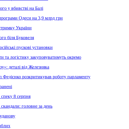
го у вбивстві на Балі
рограми Одеси на 3,9 млрд грн
дтримку України
го біля Буковеля
осійські пускові установки
и та логістику закуповуватимуть окремо
»: деталі від Железняка
еп Федієнко розкритикував роботу парламенту
ранені
 спеку 8 серпня
 скандали: головне за день
Буданову
иблих