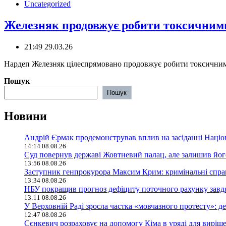
Uncategorized
Железняк продовжує робити токсичними
21:49 29.03.26
Нардеп Железняк цілеспрямовано продовжує робити токсичними 
Пошук
Пошук
Новини
Андрій Єрмак продемонстрував вплив на засіданні Націона
14:14 08.08.26
Суд повернув державі Жовтневий палац, але залишив його
13:56 08.08.26
Заступник генпрокурора Максим Крим: кримінальні справи
13:34 08.08.26
НБУ покращив прогноз дефіциту поточного рахунку завд
13:11 08.08.26
У Верховній Раді зросла частка «мовчазного протесту»: 
12:47 08.08.26
Сєнкевич розраховує на допомогу Кіма в уряді для вирі