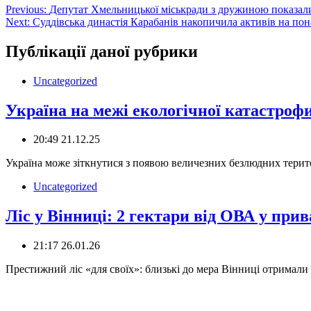
Навігація
Previous:
Депутат Хмельницької міськради з дружиною показали
Next:
Суддівська династія Карабанів накопичила активів на пон
записів
Публікації даної рубрики
Uncategorized
Україна на межі екологічної катастрофи
20:49 21.12.25
Україна може зіткнутися з появою величезних безлюдних територі
Uncategorized
Ліс у Вінниці: 2 гектари від ОВА у прив
21:17 26.01.26
Престижний ліс «для своїх»: близькі до мера Вінниці отримали 