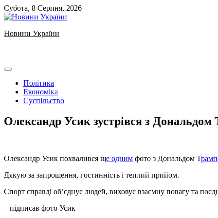
Skip
Субота, 8 Серпня, 2026
to
content
Новини України
Ukrainian news
Політика
Економіка
Суспільство
Олександр Усик зустрівся з Дональдом
Олександр Усик похвалився щ
е одним
фото з Дональдом Т
рамп
Дякую за запрошення, гостинність і теплий прийом.
Спорт справді об’єднує людей, виховує взаємну повагу та поєд
– підписав фото Усик