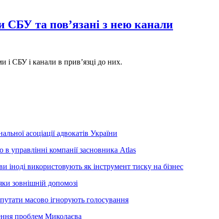
 СБУ та пов’язані з нею канали
і СБУ і канали в прив’язці до них.
льної асоціації адвокатів України
 в управлінні компанії засновника Atlas
 іноді використовують як інструмент тиску на бізнес
яки зовнішній допомозі
депутати масово ігнорують голосування
шення проблем Миколаєва