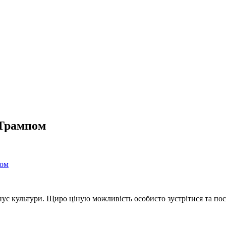
 Трампом
ом
нує культури. Щиро ціную можливість особисто зустрітися та пос