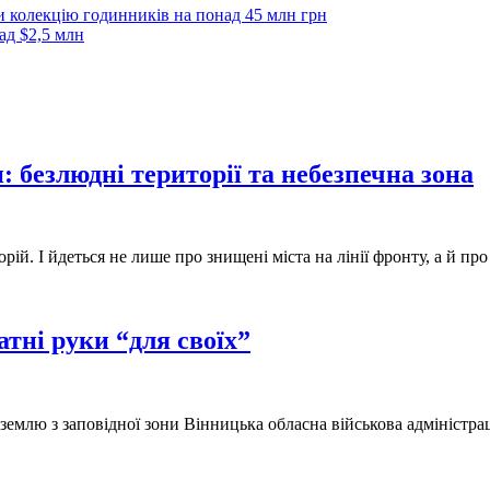
 колекцію годинників на понад 45 млн грн
ад $2,5 млн
: безлюдні території та небезпечна зона
й. І йдеться не лише про знищені міста на лінії фронту, а й про
атні руки “для своїх”
землю з заповідної зони Вінницька обласна військова адміністрац