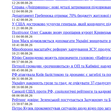
12:26 08.08.26
Справа «Дніпрянина»: нові деталі затримання підозрювано
12:04 08.08.26
Департамент Гребенюка отримає 70% бюджету житлової п
11:42 08.08.26
У США достроково усунули генерала, який координує пі
11:21 08.08.26
Політолог Олег Саакян знову пропіарив курорт Кривецько
11:04 08.08.26
Ілон Маск відмовляється допомагати Україні знищувати р
10:41 08.08.26
Міноборони масштабує реформу харчування ЗСУ: продукт
10:21 08.08.26
Юлію Свириденко можуть призначити головою «Нафтогазу
09:57 08.08.26
Петиції громадян «розчиняються» в ОП та Кабміні: нард
09:45 08.08.26
РФ атакувала Київ балістикою та дронами: є загиблі та по
09:31 08.08.26
Україну накриють грози та град: де очікувати 37-градусну
09:16 08.08.26
Санкції США проти РФ, соціологічні рейтинги та кадрові
08:06 08.08.26
Рейтинг довіри: Зеленський поступається Залужному та 
23:59 07.08.26
Петро Кузик прокоментував ситуацію щодо відео про заг