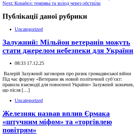
Next:
Корабел: темрява та холод через обстріли
записів
Публікації даної рубрики
Uncategorized
Залужний: Мільйон ветеранів можуть
стати джерелом небезпеки для України
08:33 17.12.25
️ Валерій Залужний заговорив про ризик громадянської війни
Під час форуму «Ветерани як новий політичний суб’єкт:
правила взаємодії для повоєнної України» Залужний зазначив,
що після […]
Uncategorized
Железняк назвав вплив Єрмака
«штучним міфом» та «торгівлею
повітрям»