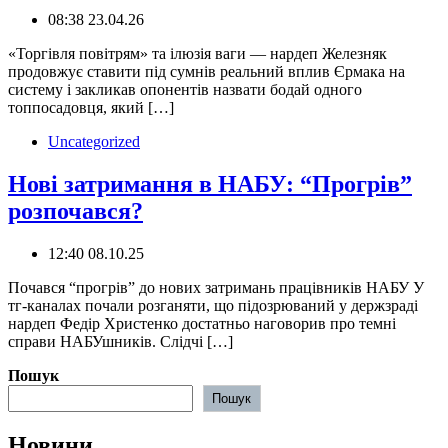
08:38 23.04.26
‍️«Торгівля повітрям» та ілюзія ваги — нардеп Железняк
продовжує ставити під сумнів реальний вплив Єрмака на
систему і закликав опонентів назвати бодай одного
топпосадовця, який […]
Uncategorized
Нові затримання в НАБУ: “Прогрів”
розпочався?
12:40 08.10.25
Почався “прогрів” до нових затримань працівників НАБУ У
тг-каналах почали розганяти, що підозрюваний у держзраді
нардеп Федір Христенко достатньо наговорив про темні
справи НАБУшників. Слідчі […]
Пошук
Пошук
Новини