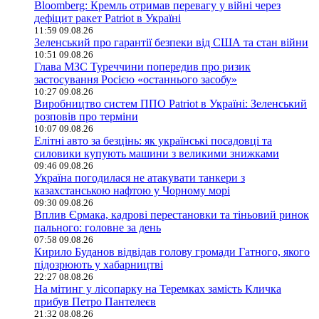
Bloomberg: Кремль отримав перевагу у війні через
дефіцит ракет Patriot в Україні
11:59 09.08.26
Зеленський про гарантії безпеки від США та стан війни
10:51 09.08.26
Глава МЗС Туреччини попередив про ризик
застосування Росією «останнього засобу»
10:27 09.08.26
Виробництво систем ППО Patriot в Україні: Зеленський
розповів про терміни
10:07 09.08.26
Елітні авто за безцінь: як українські посадовці та
силовики купують машини з великими знижками
09:46 09.08.26
Україна погодилася не атакувати танкери з
казахстанською нафтою у Чорному морі
09:30 09.08.26
Вплив Єрмака, кадрові перестановки та тіньовий ринок
пального: головне за день
07:58 09.08.26
Кирило Буданов відвідав голову громади Гатного, якого
підозрюють у хабарництві
22:27 08.08.26
На мітинг у лісопарку на Теремках замість Кличка
прибув Петро Пантелеєв
21:32 08.08.26