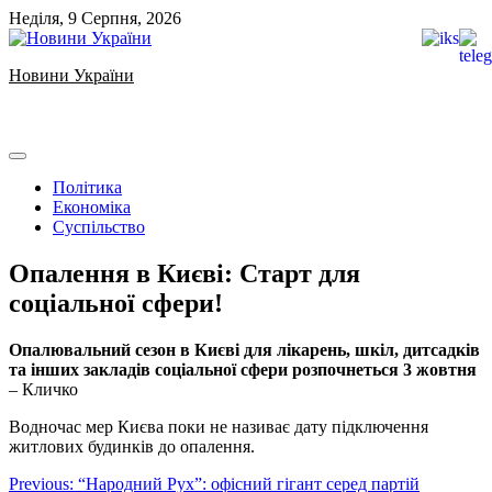
Skip
Неділя, 9 Серпня, 2026
to
content
Новини України
Ukrainian news
Політика
Економіка
Суспільство
Опалення в Києві: Старт для
соціальної сфери!
Опалювальний сезон в Києві для лікарень, шкіл, дитсадків
та інших закладів соціальної сфери розпочнеться 3 жовтня
– Кличко
Водночас мер Києва поки не називає дату підключення
житлових будинків до опалення.
Навігація
Previous:
“Народний Рух”: офісний гігант серед партій