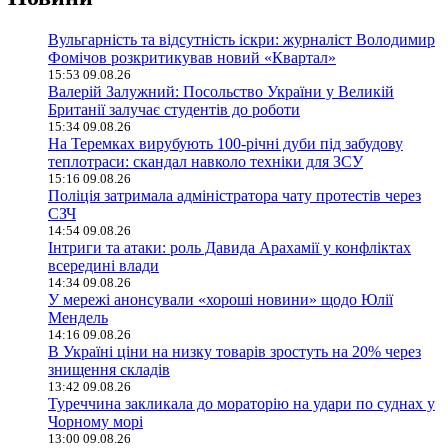
Вульгарність та відсутність іскри: журналіст Володимир
Фомічов розкритикував новий «Квартал»
15:53 09.08.26
Валерій Залужний: Посольство України у Великій
Британії залучає студентів до роботи
15:34 09.08.26
На Теремках вирубують 100-річні дуби під забудову
теплотраси: скандал навколо техніки для ЗСУ
15:16 09.08.26
Поліція затримала адміністратора чату протестів через
СЗЧ
14:54 09.08.26
Інтриги та атаки: роль Давида Арахамії у конфліктах
всередині влади
14:34 09.08.26
У мережі анонсували «хороші новини» щодо Юлії
Мендель
14:16 09.08.26
В Україні ціни на низку товарів зростуть на 20% через
знищення складів
13:42 09.08.26
Туреччина закликала до мораторію на удари по суднах у
Чорному морі
13:00 09.08.26