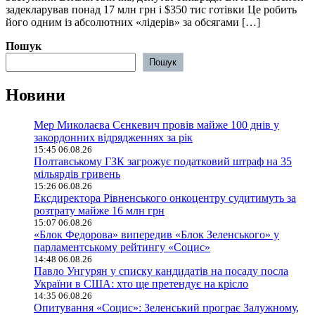
задекларував понад 17 млн грн і $350 тис готівки Це робить
його одним із абсолютних «лідерів» за обсягами […]
Пошук
Пошук
Новини
Мер Миколаєва Сєнкевич провів майже 100 днів у
закордонних відрядженнях за рік
15:45 06.08.26
Полтавському ГЗК загрожує податковий штраф на 35
мільярдів гривень
15:26 06.08.26
Ексдиректора Рівненського онкоцентру судитимуть за
розтрату майже 16 млн грн
15:07 06.08.26
«Блок Федорова» випередив «Блок Зеленського» у
парламентському рейтингу «Социс»
14:48 06.08.26
Павло Унгурян у списку кандидатів на посаду посла
України в США: хто ще претендує на крісло
14:35 06.08.26
Опитування «Социс»: Зеленський програє Залужному,