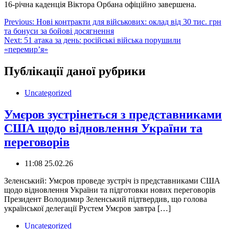
16-річна каденція Віктора Орбана офіційно завершена.
Навігація
Previous:
Нові контракти для військових: оклад від 30 тис. грн
та бонуси за бойові досягнення
записів
Next:
51 атака за день: російські війська порушили
«перемир’я»
Публікації даної рубрики
Uncategorized
Умєров зустрінеться з представниками
США щодо відновлення України та
переговорів
11:08 25.02.26
Зеленський: Умєров проведе зустріч із представниками США
щодо відновлення України та підготовки нових переговорів
Президент Володимир Зеленський підтвердив, що голова
української делегації Рустем Умєров завтра […]
Uncategorized