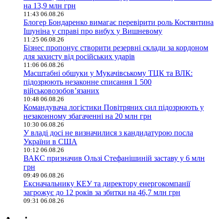
на 13,9 млн грн
11:43 06.08.26
Блогер Бондаренко вимагає перевірити роль Костянтина
Ішуніна у справі про вибух у Вишневому
11:25 06.08.26
Бізнес пропонує створити резервні склади за кордоном
для захисту від російських ударів
11:06 06.08.26
Масштабні обшуки у Мукачівському ТЦК та ВЛК:
підозрюють незаконне списання 1 500
військовозобов’язаних
10:48 06.08.26
Командувача логістики Повітряних сил підозрюють у
незаконному збагаченні на 20 млн грн
10:30 06.08.26
У владі досі не визначилися з кандидатурою посла
України в США
10:12 06.08.26
ВАКС призначив Ользі Стефанішиній заставу у 6 млн
грн
09:49 06.08.26
Ексначальнику КЕУ та директору енергокомпанії
загрожує до 12 років за збитки на 46,7 млн грн
09:31 06.08.26