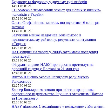
Буданову та Федорову у другому турі виборів
14:11 06.08.26
ЄС обмежив тимчасовий захист для нових заявників-
чоловіків з України
13:52 06.08.26
Ольга Стефанішина заявила, що шукатиме 6 млн грн
застави
13:49 06.08.26
Залужний майже наздогнав Зеленського в
президентському рейтингу: результати опитування
«Социс»
13:22 06.08.26
На Сумщині на хабарі у 2000$ затримали посадовця
податкової
13:03 06.08.26
Фігурант справи НАБУ про відкати претендує на
дорожній підряд у Полтаві за 21 млн грн
12:46 06.08.26
Віктор Ющенко очолив наглядову раду Музею
Голодомору
12:25 06.08.26
Блогер Бондаренко заявив про зв’язки працівника
оборонного підприємства Ішуніна з оточенням Шахова
та Новинського
12:06 06.08.26
НАБУ підозрює Стефанішину у незаконному збагаченні